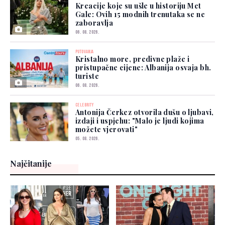
Kreacije koje su ušle u historiju Met
Gale: Ovih 15 modnih trenutaka se ne
zaboravlja
06. 08. 2026.
PUTOVANJA
Kristalno more, predivne plaže i
pristupačne cijene: Albanija osvaja bh.
turiste
06. 08. 2026.
CELEBRITY
Antonija Čerkez otvorila dušu o ljubavi,
izdaji i uspjehu: "Malo je ljudi kojima
možete vjerovati"
05. 08. 2026.
Najčitanije