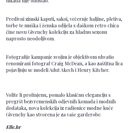
nikada nije odustao.
Predivni zimski kaputi, sakoi, večernje haljine, pletiva,
torbe te muška i ženska odijela s daškom retro chica
čine novu Givenchy kolekciju za hladnu sezonu
naprosto neodoljivom.
Fotografije kampanje svojim je objektivom uhvatio
renomirani fotograf Craig McDean, a kao zaštitna lica
pojavljuju se modeli Adut Akech i Henry Kitcher.
Volite li profinjenu, pomalo klasičnu eleganciju s
pregršt bezvremenskih odjevnih komada i modnih
dodataka, nova kolekcija iz radionice modne kuće
Givenchy kao stvorena je za vaše garderobe.
Elle.hr