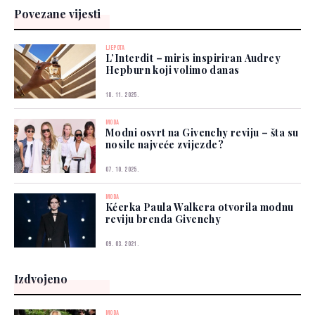
Povezane vijesti
LJEPOTA
L’Interdit – miris inspiriran Audrey
Hepburn koji volimo danas
18. 11. 2025.
MODA
Modni osvrt na Givenchy reviju – šta su
nosile najveće zvijezde?
07. 10. 2025.
MODA
Kćerka Paula Walkera otvorila modnu
reviju brenda Givenchy
09. 03. 2021.
Izdvojeno
MODA