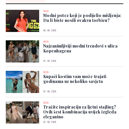
MODA
Modni potez koji je podijelio mišljenja:
Da li biste nosili ovakvu torbicu?
08. 08. 2026.
MODA
Najzanimljiviji modni trendovi s ulica
Kopenhagena
07. 08. 2026.
MODA
Kupaći kostim vam može trajati
godinama uz nekoliko savjeta
07. 08. 2026.
MODA
Tražite inspiraciju za ljetni stajling?
Ovih šest kombinacija uvijek izgleda
elegantno
07. 08. 2026.