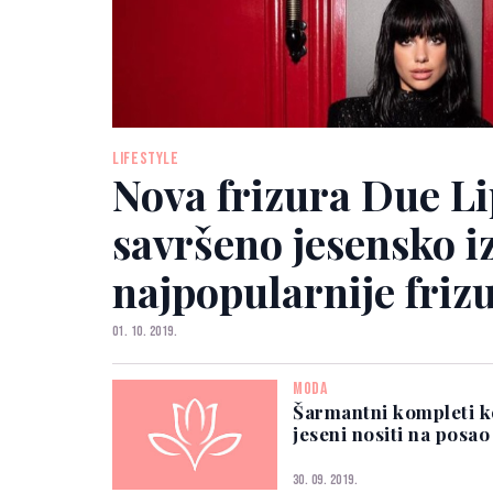
LIFESTYLE
Nova frizura Due Li
savršeno jesensko i
najpopularnije frizu
01. 10. 2019.
MODA
Šarmantni kompleti k
jeseni nositi na posao
30. 09. 2019.