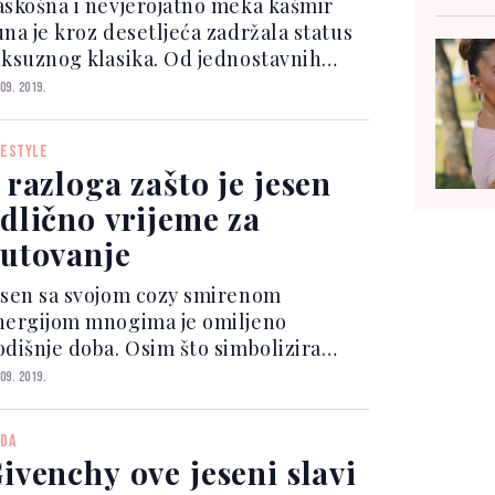
askošna i nevjerojatno meka kašmir
odela
una je kroz desetljeća zadržala status
uksuznog klasika. Od jednostavnih
odela koji predstavljaju jedan od
 09. 2019.
vevremenskih komada unutar svakog
rmara do njenih novih izdanja
FESTYLE
nspiriranih promjenama koje...
 razloga zašto je jesen
dlično vrijeme za
utovanje
esen sa svojom cozy smirenom
nergijom mnogima je omiljeno
odišnje doba. Osim što simbolizira
ove početke jer tada se ponovno
 09. 2019.
raćamo u školske klupe i urede,
ronalazimo više vremena za intimnija
DA
tiša druženja s prijateljima pa tako o...
ivenchy ove jeseni slavi