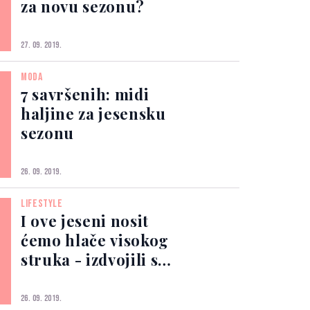
za novu sezonu?
27. 09. 2019.
MODA
7 savršenih: midi
haljine za jesensku
sezonu
26. 09. 2019.
LIFESTYLE
I ove jeseni nosit
ćemo hlače visokog
struka - izdvojili smo
30 najboljih modela
26. 09. 2019.