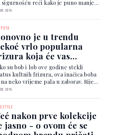
a sigurnošću reći kako je puno manje
erojatno da ćemo na cesti vidjeti
 09. 2019.
jevojku u pidžama-odijelu. Ili, možda
j sezoni Ermanno
EPOTA
ervino stvorio je kol...
onovno je u trendu
ekoć vrlo popularna
rizura koja će vas
avesti na makeover
ko su bob i lob ove godine stekli
atus kultnih frizura, ova inačica boba
 na neko vrijeme pala u zaborav. Riječ
e o tzv. obrnutom bobu u kojem je
 09. 2019.
ednji dio kose duži, a stražnji kraći.
a frizura sjajan je odabir ako želite
FESTYLE
zual...
eć nakon prve kolekcije
e jasno - o ovom će se
odnom brendu pričati