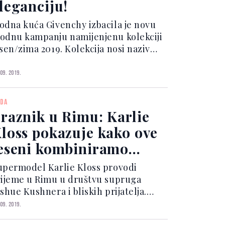
leganciju!
odna kuća Givenchy izbacila je novu
odnu kampanju namijenjenu kolekciji
esen/zima 2019. Kolekcija nosi naziv
Winter of Eden” i slavi eleganciju kao
snovnu maksimu ovog pariškog
 09. 2019.
enda bogate tradicije. Kolekcija
inter of Eden” djelo...
DA
raznik u Rimu: Karlie
loss pokazuje kako ove
eseni kombiniramo
aten
upermodel Karlie Kloss provodi
rijeme u Rimu u društvu supruga
shue Kushnera i bliskih prijatelja.
učer se manekenka prošetala
 09. 2019.
likovitim ulicama grada u