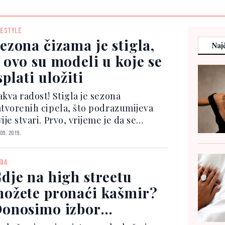
FESTYLE
ezona čizama je stigla,
Najč
 ovo su modeli u koje se
splati uložiti
akva radost! Stigla je sezona
atvorenih cipela, što podrazumijeva
ije stvari. Prvo, vrijeme je da se
očastite novim parom čizama (ili više
 09. 2019.
ih). Drugo, više ne morate trošiti
uno vremena (i novca) na odlaske
DA
edikeru. Ako se spremate...
dje na high streetu
ožete pronaći kašmir?
onosimo izbor
rendova i najboljih