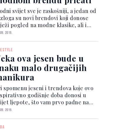
dni svijet sve je raskošniji, a jedan od
azloga su novi brendovi koji donose
ježi pogled na modne klasike, ali i
tualne trendove. Iako se čini da je
 09. 2019.
otovo nemoguće pronaći brend koji je
stovremeno originalan i nosiv, s
FESTYLE
remena na v...
eka ova jesen bude u
naku malo drugačijih
anikura
ri spomenu jeseni i trendova koje ovo
nspirativno godišnje doba donosi u
vijet ljepote, što vam prvo padne na
amet? Vjerujemo kako su to noviteti u
 09. 2019.
ozmetičkoj torbici i na policama u
upaonici, kao i povratak uobičajenoj
DA
tini u njezi...