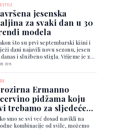
sprijekornom klasičnom outfitu. 27-
FESTYLE
odišnja manekenka i poslovna žena
avršena jesenska
abral...
aljina za svaki dan u 30
rendi modela
akon što su prvi septembarski kišni i
ježi dani najavili novu sezonu, jesen
 danas i službeno stigla. Vrijeme je za
oplo pletivo i oversized kapute,
 09. 2019.
zame do koljena i šalove velikih i
oplih poput deka. Dok će najtopliji
DA
madi prič...
rozirna Ermanno
cervino pidžama koju
vi trebamo za sljedeće
roljeće!
ako smo se svi već dosad navikli na
odne kombinacije od svile, možemo