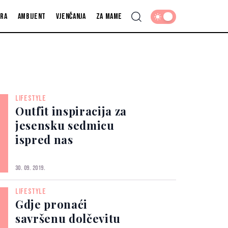
fra
Ambijent
Vjenčanja
Za mame
LIFESTYLE
Outfit inspiracija za
jesensku sedmicu
ispred nas
30. 09. 2019.
LIFESTYLE
Gdje pronaći
savršenu dolčevitu