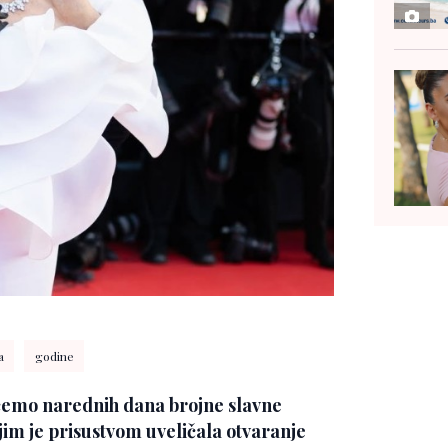
a
godine
emo narednih dana brojne slavne
vojim je prisustvom uveličala otvaranje