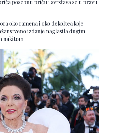
priča posebnu priču i svrstava se u pravu
bora oko ramena i oko dekoltea koje
 božanstveno izdanje naglasila dugim
m nakitom.