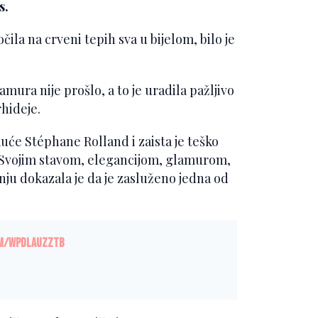
s.
ila na crveni tepih sva u bijelom, bilo je
mura nije prošlo, a to je uradila pažljivo
hideje.
kuće Stéphane Rolland i zaista je teško
a. Svojim stavom, elegancijom, glamurom,
u dokazala je da je zasluženo jedna od
om/wPdlaUZzTb