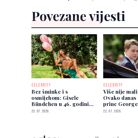
Povezane vijesti
CELEBRITY
CELEBRITY
Bez šminke i s
Više nije mali
osmijehom: Gisele
Ovako danas 
Bündchen u 46. godini
princ George
izgleda bolje nego ikad
23. 07. 2026.
22. 07. 2026.