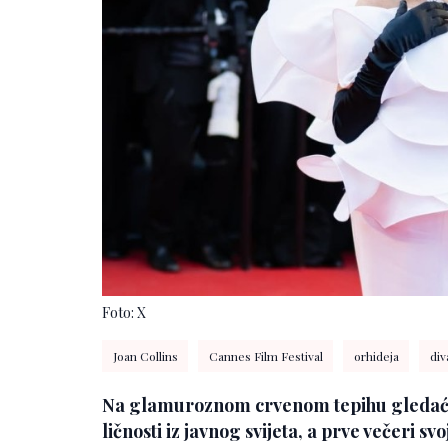
Foto: X
Joan Collins
Cannes Film Festival
orhideja
div
Na glamuroznom crvenom tepihu gledać
ličnosti iz javnog svijeta, a prve večeri s