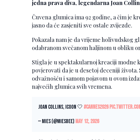
jedna prava diva, legendarna Joan Collin
Čuvena glumica ima 92 godine, a čim je kroč
jasno da će zasjeniti sve ostale zvijezde.
Pokazala nam je da vrijeme holivudskog gla
odabranom svečanom haljinom u obliku or
Stigla je u spektakularnoj kreaciji modne 
povjerovati da je u desetoj deceniji život
odvažnošću i samom pojavom u ovom izdanj
najvećih glumica svih vremena.
Joan Collins, icoon 🤍
#cannes2026
pic.twitter.c
— Mies (@MiesBee)
May 12, 2026