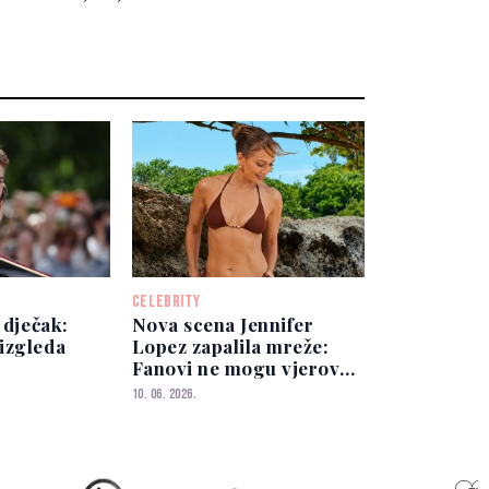
CELEBRITY
 dječak:
Nova scena Jennifer
izgleda
Lopez zapalila mreže:
Fanovi ne mogu vjerovati
da ima 56 godina
10. 06. 2026.