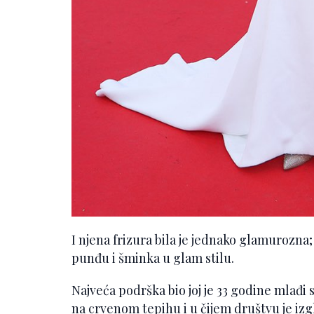
I njena frizura bila je jednako glamurozna
punđu i šminka u glam stilu.
Najveća podrška bio joj je 33 godine mlađi 
na crvenom tepihu i u čijem društvu je izgl