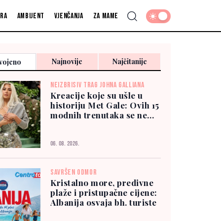
fra
Ambijent
Vjenčanja
Za mame
Najnovije
Najčitanije
vojeno
NEIZBRISIV TRAG JOHNA GALLIANA
Kreacije koje su ušle u
historiju Met Gale: Ovih 15
modnih trenutaka se ne
zaboravlja
06. 08. 2026.
SAVRŠEN ODMOR
Kristalno more, predivne
plaže i pristupačne cijene:
Albanija osvaja bh. turiste