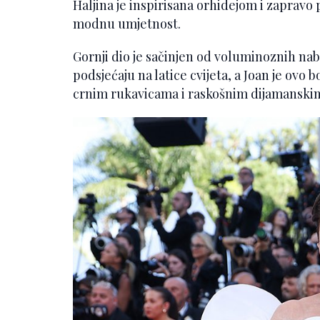
Haljina je inspirisana orhidejom i zapravo 
modnu umjetnost.
Gornji dio je sačinjen od voluminoznih na
podsjećaju na latice cvijeta, a Joan je ovo
crnim rukavicama i raskošnim dijamanski