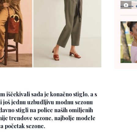
 iščekivali sada je konačno stiglo, a s
vili još jednu uzbudljivu modnu sezonu
davno stigli na police naših omiljenih
nije trendove sezone, najbolje modele
za početak sezone.