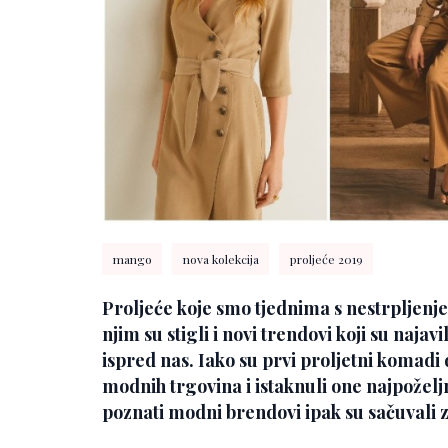
mango
nova kolekcija
proljeće 2019
Proljeće koje smo tjednima s nestrpljenjem
njim su stigli i novi trendovi koji su naja
ispred nas. Iako su prvi proljetni komadi 
modnih trgovina i istaknuli one najpoželj
poznati modni brendovi ipak su sačuvali 