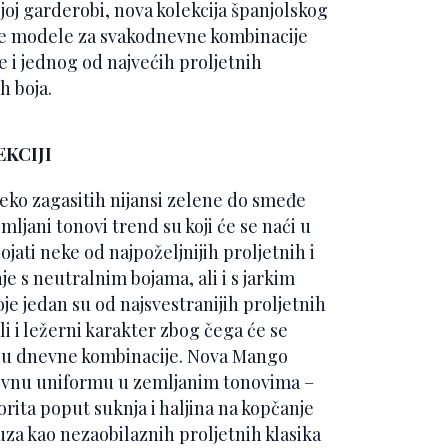
joj garderobi, nova kolekcija španjolskog
ne modele za svakodnevne kombinacije
je i jednog od najvećih proljetnih
h boja.
KCIJI
preko zagasitih nijansi zelene do smeđe
ljani tonovi trend su koji će se naći u
jati neke od najpoželjnijih proljetnih i
e s neutralnim bojama, ali i s jarkim
e jedan su od najsvestranijih proljetnih
li i ležerni karakter zbog čega će se
anju dnevne kombinacije. Nova Mango
dnevnu uniformu u zemljanim tonovima –
rita poput suknja i haljina na kopčanje
uza kao nezaobilaznih proljetnih klasika