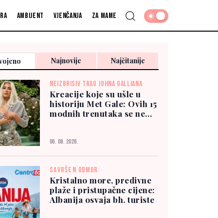
fra
Ambijent
Vjenčanja
Za mame
Najnovije
Najčitanije
vojeno
NEIZBRISIV TRAG JOHNA GALLIANA
Kreacije koje su ušle u
historiju Met Gale: Ovih 15
modnih trenutaka se ne
zaboravlja
06. 08. 2026.
SAVRŠEN ODMOR
Kristalno more, predivne
plaže i pristupačne cijene:
Albanija osvaja bh. turiste