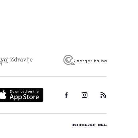
Dizajn i programiranje:
Lampa.ba