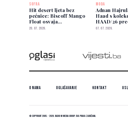
SOFRA
MODA
Hit desert ljeta bez
Adnan Hajrul
pećnice: Biscoff Mango
Haad s kolek
Float osvaja
HAAD/26 pred
jednostavnošću i okusom
Bosnu i Herc
20. 07. 2026.
07. 07. 2026.
Podgorici i 
O nama
Oglašavanje
Kontakt
Usl
© Copyright 2005. - 2026. Radio M Media Group.
Sva prava zadržana.