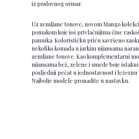
iz poslovnog ormar.
Uz zemljane tonove, novom Mango kolekcij
pomakom koje još privlačnijima čine raskoš
pamuka. Kolorističku priču savršeno zaokru
nekoliko komada u jarkim nijansama naranča
zemljane tonove. Kao komplementarni mo
nijansama bež, zelene i smeđe boje istaknuo
posljednji pečat u jednostavnost i ležern
Najbolje modele pronađite u nastavku.