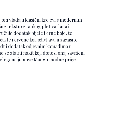
om vladaju klasični krojevi s modernim
ne teksture tankog pletiva, lana i
žuje dodatak bijele i crne boje, te
ste i crvene koji oživljavaju zagasite
dni dodatak odjevnim komadima u
 se zlatni nakit koji donosi onaj savršeni
u eleganciju nove Mango modne priče.