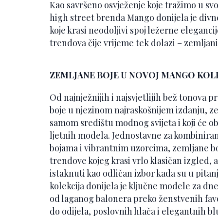
Kao savršeno osvježenje koje tražimo u svo
high street brenda Mango donijela je div
koje krasi neodoljivi spoj ležerne eleganci
trendova čije vrijeme tek dolazi – zemljani
ZEMLJANE BOJE U NOVOJ MANGO KOLE
Od najnježnijih i najsvjetlijih bež tonova 
boje u njezinom najraskošnijem izdanju, zem
samom središtu modnog svijeta i koji će obo
ljetnih modela. Jednostavne za kombiniranj
bojama i vibrantnim uzorcima, zemljane boj
trendove kojeg krasi vrlo klasičan izgled, a
istaknuti kao odličan izbor kada su u pit
kolekcija donijela je ključne modele za 
od laganog balonera preko ženstvenih favo
do odijela, poslovnih hlača i elegantnih bl