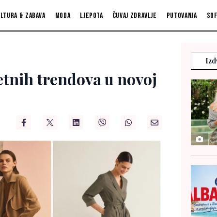
ltura & zabava
Moda
Ljepota
Čuvaj zdravlje
Putovanja
So
Izd
etnih trendova u novoj