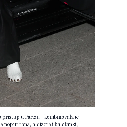
o pristup u Parizu—kombinovala je
 poput topa, blejzera i baletanki,