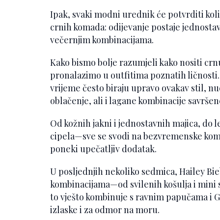
Ipak, svaki modni urednik će potvrditi ko
crnih komada: odijevanje postaje jednostavno
večernjim kombinacijama.
Kako bismo bolje razumjeli kako nositi cr
pronalazimo u outfitima poznatih ličnosti
vrijeme često biraju upravo ovakav stil, nu
oblačenje, ali i lagane kombinacije savršen
Od kožnih jakni i jednostavnih majica, do 
cipela—sve se svodi na bezvremenske koma
poneki upečatljiv dodatak.
U posljednjih nekoliko sedmica, Hailey Bie
kombinacijama—od svilenih košulja i mini s
to vješto kombinuje s ravnim papučama i Gu
izlaske i za odmor na moru.