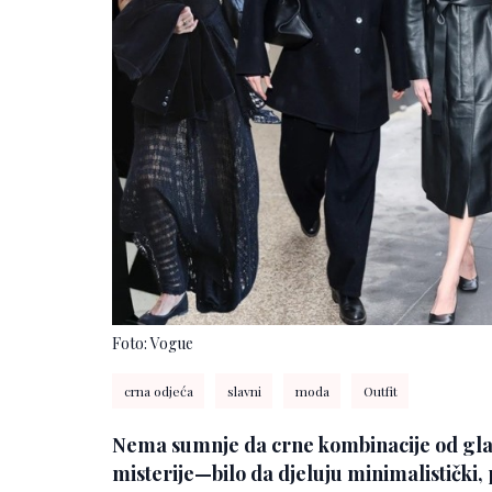
Foto: Vogue
crna odjeća
slavni
moda
Outfit
Nema sumnje da crne kombinacije od gl
misterije—bilo da djeluju minimalistički,