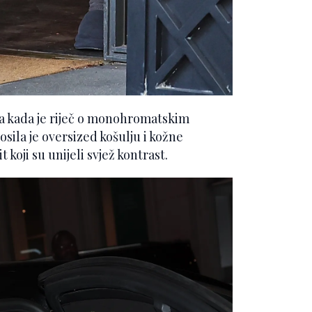
ija kada je riječ o monohromatskim
ila je oversized košulju i kožne
koji su unijeli svjež kontrast.