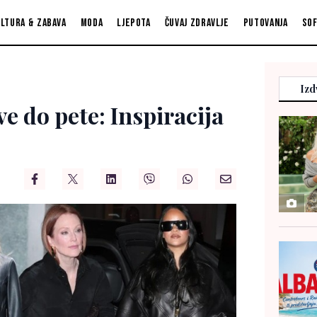
ltura & zabava
Moda
Ljepota
Čuvaj zdravlje
Putovanja
So
Izd
e do pete: Inspiracija