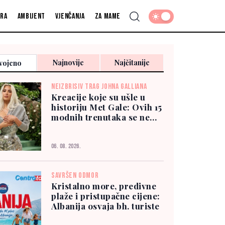
fra
Ambijent
Vjenčanja
Za mame
Najnovije
Najčitanije
vojeno
NEIZBRISIV TRAG JOHNA GALLIANA
Kreacije koje su ušle u
historiju Met Gale: Ovih 15
modnih trenutaka se ne
zaboravlja
06. 08. 2026.
SAVRŠEN ODMOR
Kristalno more, predivne
plaže i pristupačne cijene:
Albanija osvaja bh. turiste