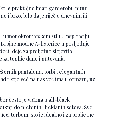
liko je praktično imati garderobu punu
 i brzo, bilo da je riječ o dnevnim ili
nu u monokromatskom stilu, inspiraciju
. Brojne modne A-listerice u posljednje
deći ideje za proljetno slojevito
e za toplije dane i putovanja.
ležernih pantalona, torbi i elegantnih
de koje većina nas već ima u ormaru, uz
ber često je viđena u all-black
uknji do pletenih i heklanih setova. Sve
cci torbom, što je idealno i za proljetne