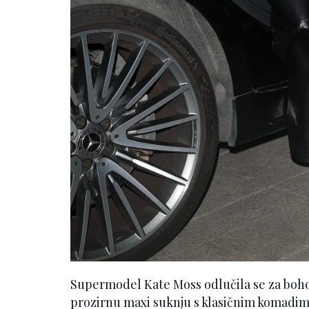
Supermodel Kate Moss odlučila se za boh
prozirnu maxi suknju s klasičnim komadima