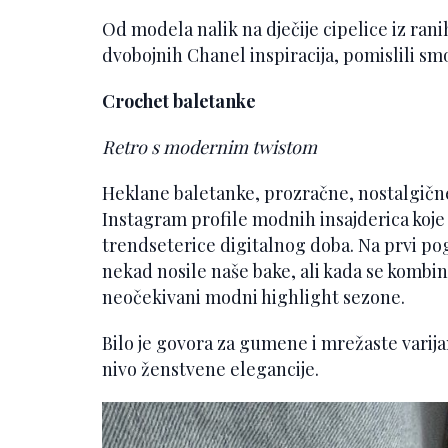
Od modela nalik na dječije cipelice iz rani
dvobojnih Chanel inspiracija, pomislili smo
Crochet baletanke
Retro s modernim twistom
Heklane baletanke, prozračne, nostalgične,
Instagram profile modnih insajderica koj
trendseterice digitalnog doba. Na prvi po
nekad nosile naše bake, ali kada se kombi
neočekivani modni highlight sezone.
Bilo je govora za gumene i mrežaste varija
nivo ženstvene elegancije.