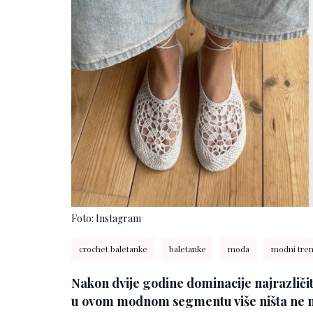
Foto: Instagram
crochet baletanke
baletanke
moda
modni tre
Nakon dvije godine dominacije najrazličitij
u ovom modnom segmentu više ništa ne m