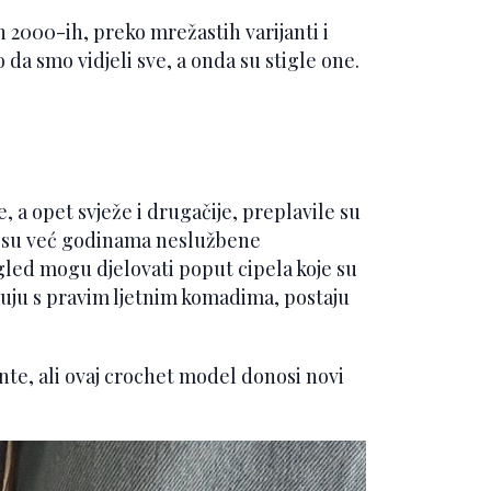
h 2000-ih, preko mrežastih varijanti i
 da smo vidjeli sve, a onda su stigle one.
 a opet svježe i drugačije, preplavile su
e su već godinama neslužbene
gled mogu djelovati poput cipela koje su
nuju s pravim ljetnim komadima, postaju
nte, ali ovaj crochet model donosi novi