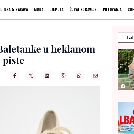
ltura & zabava
Moda
Ljepota
Čuvaj zdravlje
Putovanja
So
Izd
: Baletanke u heklanom
 piste