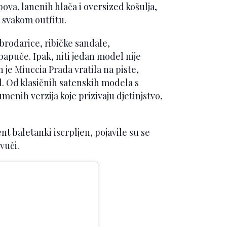
ova, lanenih hlača i oversized košulja,
t svakom outfitu.
 brodarice, ribičke sandale,
apuče. Ipak, niti jedan model nije
 je Miuccia Prada vratila na piste,
. Od klasičnih satenskih modela s
enih verzija koje prizivaju djetinjstvo,
t baletanki iscrpljen, pojavile su se
vuči.