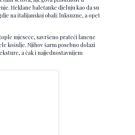
je. Heklane baletanke djeluju kao da su
e na italijanskoj obali: luksuzne, a opet
 tople mjesece, savršeno prateći lanene
jele košulje. Njihov šarm posebno dolazi
teksture, a čak i najjednostavnijem