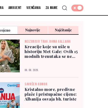
fra
Ambijent
Vjenčanja
Za mame
Najnovije
Najčitanije
vojeno
NEIZBRISIV TRAG JOHNA GALLIANA
Kreacije koje su ušle u
historiju Met Gale: Ovih 15
modnih trenutaka se ne
zaboravlja
06. 08. 2026.
SAVRŠEN ODMOR
Kristalno more, predivne
plaže i pristupačne cijene:
Albanija osvaja bh. turiste