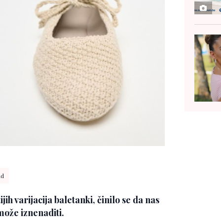
nd
ih varijacija baletanki, činilo se da nas
ože iznenaditi.