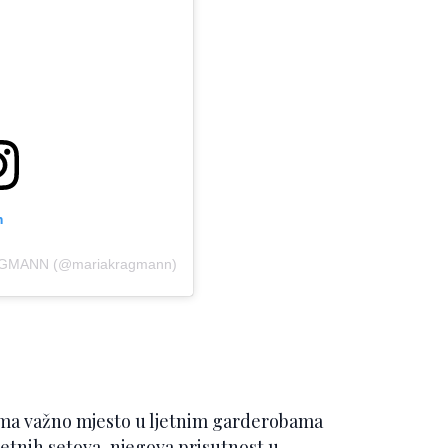
m
RAGMANN (@mariakragmann)
ima važno mjesto u ljetnim garderobama
etnih setova, njegova prisutnost u