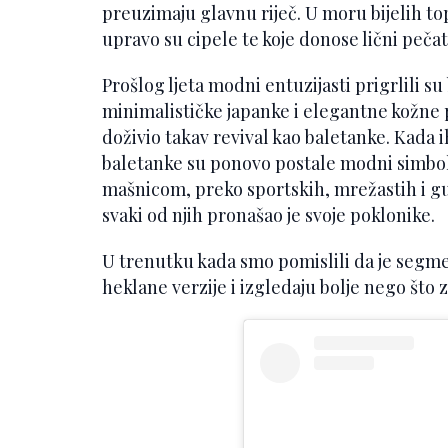
preuzimaju glavnu riječ. U moru bijelih top
upravo su cipele te koje donose lični peča
Prošlog ljeta modni entuzijasti prigrlili su
minimalističke japanke i elegantne kožne p
doživio takav revival kao baletanke. Kada ih
baletanke su ponovo postale modni simbol
mašnicom, preko sportskih, mrežastih i gum
svaki od njih pronašao je svoje poklonike.
U trenutku kada smo pomislili da je segmen
heklane verzije i izgledaju bolje nego što z