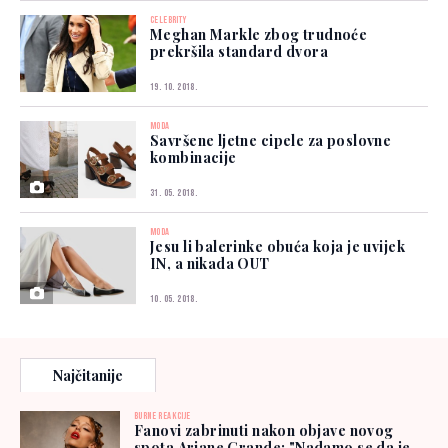
CELEBRITY
Meghan Markle zbog trudnoće
prekršila standard dvora
19. 10. 2018.
MODA
Savršene ljetne cipele za poslovne
kombinacije
31. 05. 2018.
MODA
Jesu li balerinke obuća koja je uvijek
IN, a nikada OUT
10. 05. 2018.
Najčitanije
BURNE REAKCIJE
Fanovi zabrinuti nakon objave novog
spota Ariane Grande: "Nadamo se da je