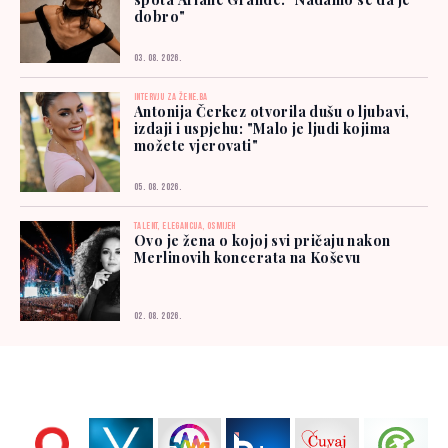
dobro"
03. 08. 2026.
INTERVJU ZA ŽENE.BA
Antonija Čerkez otvorila dušu o ljubavi,
izdaji i uspjehu: "Malo je ljudi kojima
možete vjerovati"
05. 08. 2026.
TALENT, ELEGANCIJA, OSMIJEH
Ovo je žena o kojoj svi pričaju nakon
Merlinovih koncerata na Koševu
02. 08. 2026.