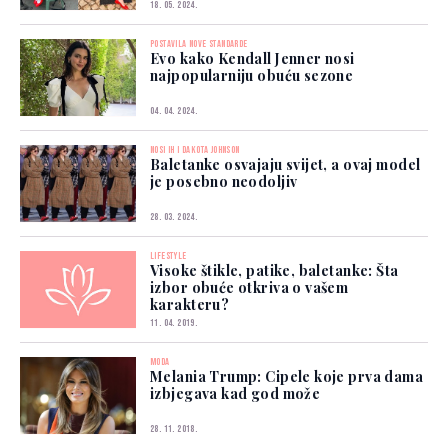
18. 05. 2024.
POSTAVILA NOVE STANDARDE
Evo kako Kendall Jenner nosi
najpopularniju obuću sezone
04. 04. 2024.
NOSI IH I DAKOTA JOHNSON
Baletanke osvajaju svijet, a ovaj model
je posebno neodoljiv
28. 03. 2024.
LIFESTYLE
Visoke štikle, patike, baletanke: Šta
izbor obuće otkriva o vašem
karakteru?
11. 04. 2019.
MODA
Melania Trump: Cipele koje prva dama
izbjegava kad god može
28. 11. 2018.