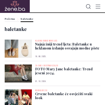
Početna
baletanke
baletanke
KLASIKA DOBIJE NOVO LICE:
Najnježniji trend ljeta: Baletanke u
heklanom izdanju osvajaju modne piste
16. 06. 2025.
ZA CHIC I SVESTRAN IZGLED
FOTO Mary Jane baletanke: Trend
jeseni 2024.
01. 10. 2024.
NEODOLJIVE SU
Crvene baletanke će osvježiti svaki
look