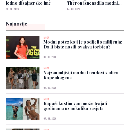
jedno dizajnersko ime
Theron iznenadila modnim
izborom
06. 08. 2026.
04. 08. 2026.
Najnovije
MODA
Modni potez koji je podijelio mišljenja:
Da li biste nosili ovakvu torbicu?
08. 08. 2026.
MODA
Najzanimljiviji modni trendovi s ulica
Kopenhagena
07. 08. 2026.
MODA
Kupaći kostim vam može trajati
godinama uz nekoliko savjeta
07. 08. 2026.