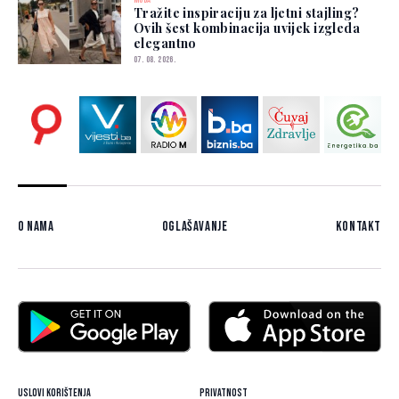
MODA
Tražite inspiraciju za ljetni stajling?
Ovih šest kombinacija uvijek izgleda
elegantno
07. 08. 2026.
O nama
Oglašavanje
Kontakt
Uslovi korištenja
Privatnost