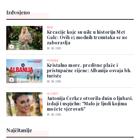
Izdvojeno
MODA
Kreacije koje su ušle u historiju Met
Gale: Ovih 15 modnih trenutaka se ne
zaboravlja
06. 08. 2026.
PUTOVANJA
Kristalno more, predivne plaže i
pristupačne cijene: Albanija osvaja bh.
turiste
06. 08. 2026.
CELEBRITY
Antonija Čerkez otvorila dušu o ljubavi,
izdaji i uspjehu: "Malo je ljudi kojima
možete vjerovati"
05. 08. 2026.
Najčitanije