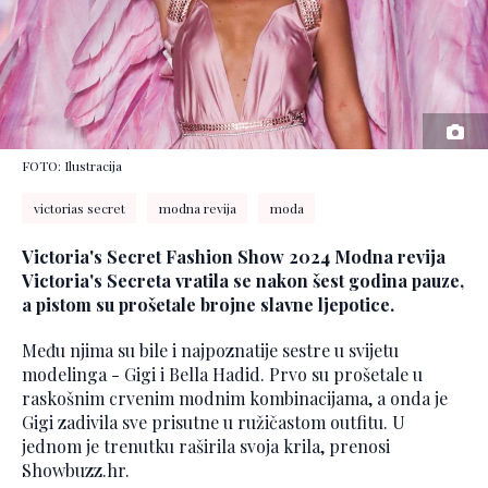
FOTO: Ilustracija
victorias secret
modna revija
moda
Victoria's Secret Fashion Show 2024​ Modna revija
Victoria's Secreta vratila se nakon šest godina pauze,
a pistom su prošetale brojne slavne ljepotice.
Među njima su bile i najpoznatije sestre u svijetu
modelinga - Gigi i Bella Hadid. Prvo su prošetale u
raskošnim crvenim modnim kombinacijama, a onda je
Gigi zadivila sve prisutne u ružičastom outfitu. U
jednom je trenutku raširila svoja krila, prenosi
Showbuzz.hr.