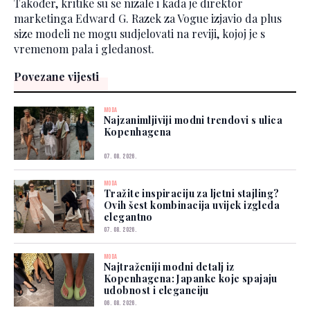
Također, kritike su se nizale i kada je direktor
marketinga Edward G. Razek za Vogue izjavio da plus
size modeli ne mogu sudjelovati na reviji, kojoj je s
vremenom pala i gledanost.
Povezane vijesti
MODA
Najzanimljiviji modni trendovi s ulica
Kopenhagena
07. 08. 2026.
MODA
Tražite inspiraciju za ljetni stajling?
Ovih šest kombinacija uvijek izgleda
elegantno
07. 08. 2026.
MODA
Najtraženiji modni detalj iz
Kopenhagena: Japanke koje spajaju
udobnost i eleganciju
06. 08. 2026.