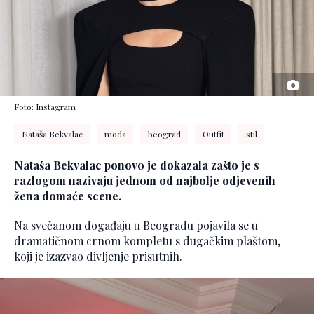
Foto: Instagram
Nataša Bekvalac
moda
beograd
Outfit
stil
Nataša Bekvalac ponovo je dokazala zašto je s
razlogom nazivaju jednom od najbolje odjevenih
žena domaće scene.
Na svečanom događaju u Beogradu pojavila se u
dramatičnom crnom kompletu s dugačkim plaštom,
koji je izazvao divljenje prisutnih.