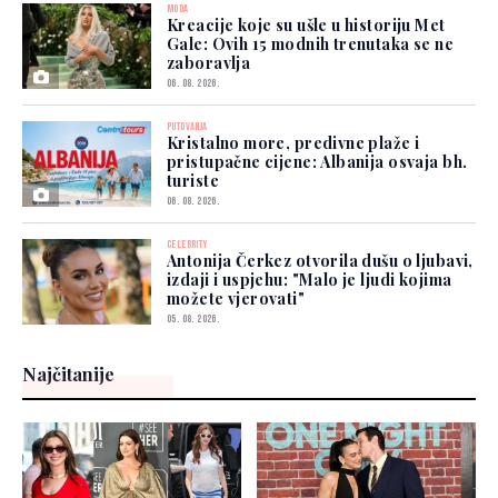
MODA
Kreacije koje su ušle u historiju Met
Gale: Ovih 15 modnih trenutaka se ne
zaboravlja
06. 08. 2026.
PUTOVANJA
Kristalno more, predivne plaže i
pristupačne cijene: Albanija osvaja bh.
turiste
06. 08. 2026.
CELEBRITY
Antonija Čerkez otvorila dušu o ljubavi,
izdaji i uspjehu: "Malo je ljudi kojima
možete vjerovati"
05. 08. 2026.
Najčitanije