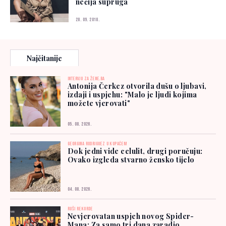
nečija supruga
28. 09. 2018.
Najčitanije
INTERVJU ZA ŽENE.BA
Antonija Čerkez otvorila dušu o ljubavi,
izdaji i uspjehu: "Malo je ljudi kojima
možete vjerovati"
05. 08. 2026.
GEORGINA RODRIGUEZ U KUPAĆEM
Dok jedni vide celulit, drugi poručuju:
Ovako izgleda stvarno žensko tijelo
04. 08. 2026.
RUŠI REKORDE
Nevjerovatan uspjeh novog Spider-
Mana: Za samo tri dana zaradio