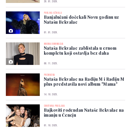
26. 01. 2026.
PUBLIKA UŽIVALA
Banjalučani dočekali Novu godinu uz
Natašu Bekvalac
01. 01. 2026.
MODNA DOMINACIJA
Nataša Bekvalac zablistala u crnom
kompletu koji ostavlja bez daha
08. 11. 2025.
PREMIJERA
Nataša Bekvalac na Radiju M i Radiju M
plus predstavila novi album "Mama"
14. 10. 2025.
EMOTIVNA PROSLAVA
Bajkoviti rođendan Nataše Bekvalac na
imanju u Čeneju
01. 10. 2025.