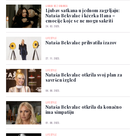
LJUBAV BEZ GRANICA
Ljubav satkana u jednom zagrljaju:
Nataša Bekvalac i kćerka Hana –
emocije koje se ne mogu sakriti
24. 03. 2025.
LIFESTYLE
Nataša Bekvalac prihvatila izazov
27. 11. 2023.
LIFESTYLE
Nataša Bekvalac otkrila svoj plan za
savršen izgled
04. 08. 2023.
LIFESTYLE
Nataša Bekvalac otkrila da konačno
ima simpatiju
01. 06. 2023.
LIFESTYLE