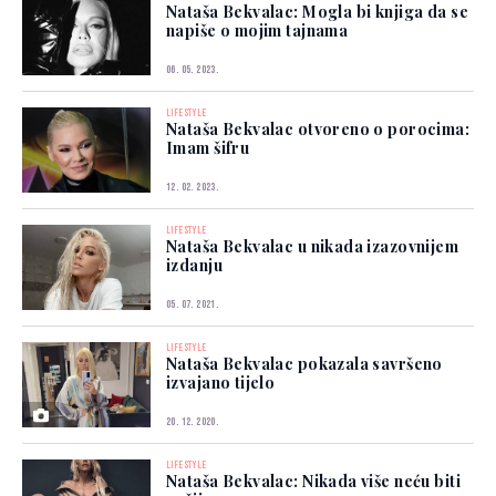
Nataša Bekvalac: Mogla bi knjiga da se
napiše o mojim tajnama
06. 05. 2023.
LIFESTYLE
Nataša Bekvalac otvoreno o porocima:
Imam šifru
12. 02. 2023.
LIFESTYLE
Nataša Bekvalac u nikada izazovnijem
izdanju
05. 07. 2021.
LIFESTYLE
Nataša Bekvalac pokazala savršeno
izvajano tijelo
20. 12. 2020.
LIFESTYLE
Nataša Bekvalac: Nikada više neću biti