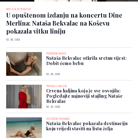
NOVI IZGLED PJEVAČICE
U opuštenom izdanju na koncertu Dine
Merlina: Nataša Bekvalac na Koševu
pokazala vitku liniju
03. 08. 2026.
PORODIČNA RADOST
Nataša Bekvalac otkrila sretnu vijest:
Dobit ćemo bebu
09. 06. 2026.
PRIVUKLA POGLEDE
Crvena haljina koja je sve osvojila:
Pogledajte najnoviji stajling Nataše
Bekvalac
08. 03. 2026.
EGZOTIČNO PUTOVANJE
Nataša Bekvalac pokazala destinaciju
koju vrijedi staviti na listu želja