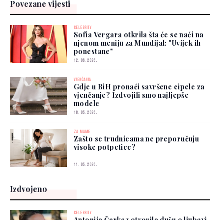
Povezane vijesti
CELEBRITY
Sofia Vergara otkrila šta će se naći na
njenom meniju za Mundijal: "Uvijek ih
ponestane"
12. 06. 2026.
VJENČANJA
Gdje u BiH pronaći savršene cipele za
vjenčanje? Izdvojili smo najljepše
modele
18. 05. 2026.
ZA MAME
Zašto se trudnicama ne preporučuju
visoke potpetice?
11. 05. 2026.
Izdvojeno
CELEBRITY
Antonija Čerkez otvorila dušu o ljubavi,