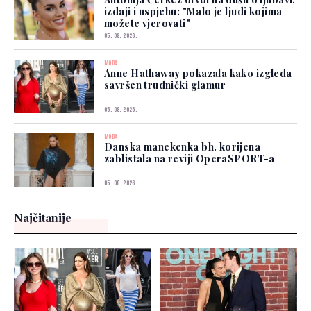
izdaji i uspjehu: "Malo je ljudi kojima
možete vjerovati"
05. 08. 2026.
MODA
Anne Hathaway pokazala kako izgleda
savršen trudnički glamur
05. 08. 2026.
MODA
Danska manekenka bh. korijena
zablistala na reviji OperaSPORT-a
05. 08. 2026.
Najčitanije