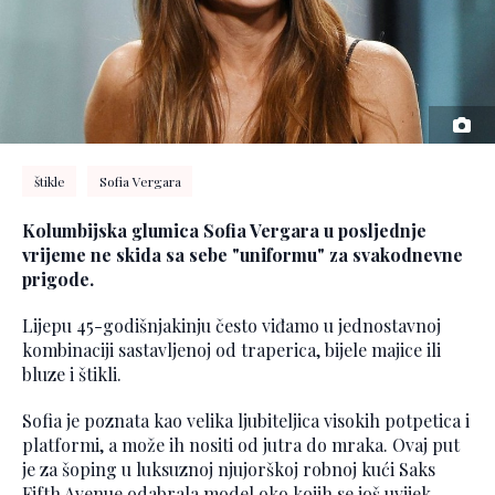
štikle
Sofia Vergara
Kolumbijska glumica Sofia Vergara u posljednje
vrijeme ne skida sa sebe "uniformu" za svakodnevne
prigode.
Lijepu 45-godišnjakinju često viđamo u jednostavnoj
kombinaciji sastavljenoj od traperica, bijele majice ili
bluze i štikli.
Sofia je poznata kao velika ljubiteljica visokih potpetica i
platformi, a može ih nositi od jutra do mraka. Ovaj put
je za šoping u luksuznoj njujorškoj robnoj kući Saks
Fifth Avenue odabrala model oko kojih se još uvijek