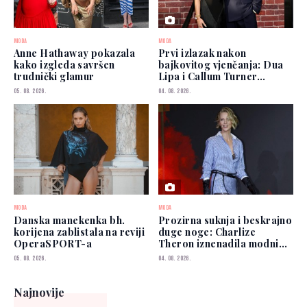
MODA
MODA
Anne Hathaway pokazala
Prvi izlazak nakon
kako izgleda savršen
bajkovitog vjenčanja: Dua
trudnički glamur
Lipa i Callum Turner
zablistali u New Yorku
05. 08. 2026.
04. 08. 2026.
MODA
MODA
Danska manekenka bh.
Prozirna suknja i beskrajno
korijena zablistala na reviji
duge noge: Charlize
OperaSPORT-a
Theron iznenadila modnim
izborom
05. 08. 2026.
04. 08. 2026.
Najnovije