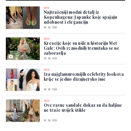
MODA
Najtraženiji modni detalj iz
Kopenhagena: Japanke koje spajaju
udobnost i eleganciju
06. 08. 2026.
MODA
Kreacije koje su ušle u historiju Met
Gale: Ovih 15 modnih trenutaka se ne
zaboravlja
06. 08. 2026.
MODA
Iza najglamuroznijih celebrity lookova
krije se jedno dizajnersko ime
06. 08. 2026.
MODA
Ove ravne sandale dokaz su da haljine
ne traže uvijek štikle
06. 08. 2026.