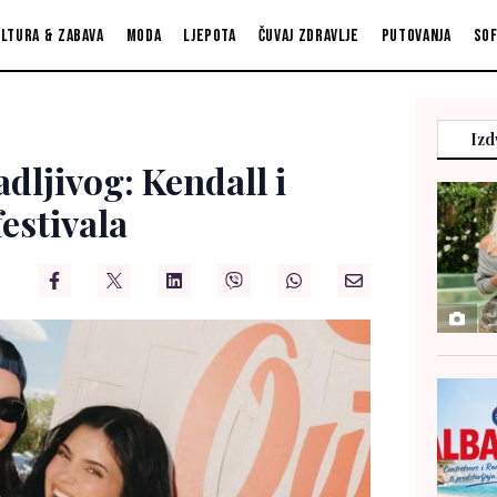
ltura & zabava
Moda
Ljepota
Čuvaj zdravlje
Putovanja
So
Izd
dljivog: Kendall i
festivala