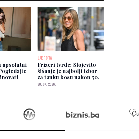
LJEPOTA
 apsolutni
Frizeri tvrde: Slojevito
 Pogledajte
šišanje je najbolji izbor
inovati
za tanku kosu nakon 50.
30. 07. 2026.