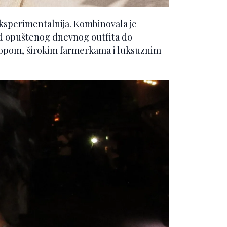
i eksperimentalnija. Kombinovala je
od opuštenog dnevnog outfita do
m topom, širokim farmerkama i luksuznim