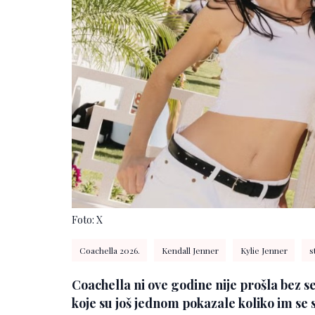
Foto: X
Coachella 2026.
Kendall Jenner
Kylie Jenner
st
Coachella ni ove godine nije prošla bez s
koje su još jednom pokazale koliko im se st