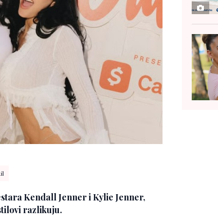
il
estara Kendall Jenner i Kylie Jenner,
ilovi razlikuju.