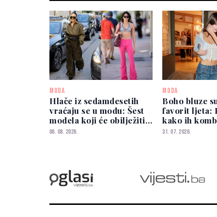
MODA
MODA
Hlače iz sedamdesetih
Boho bluze su
vraćaju se u modu: Šest
favorit ljeta:
modela koji će obilježiti
kako ih komb
sezonu
06. 08. 2026.
31. 07. 2026.