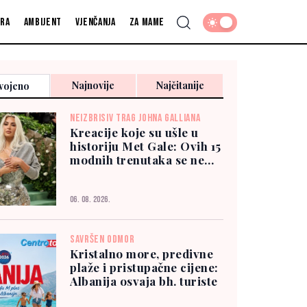
fra
Ambijent
Vjenčanja
Za mame
Najnovije
Najčitanije
vojeno
NEIZBRISIV TRAG JOHNA GALLIANA
Kreacije koje su ušle u
historiju Met Gale: Ovih 15
modnih trenutaka se ne
zaboravlja
06. 08. 2026.
SAVRŠEN ODMOR
Kristalno more, predivne
plaže i pristupačne cijene:
Albanija osvaja bh. turiste