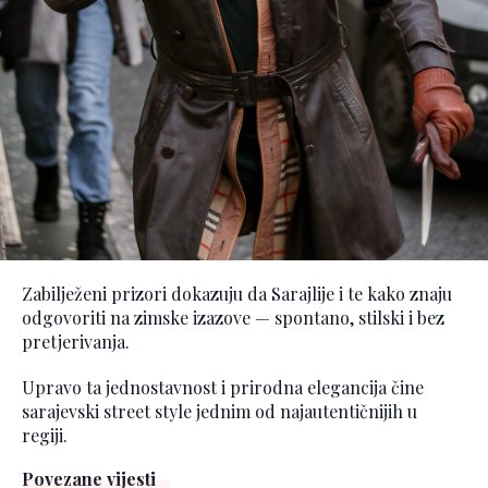
Zabilježeni prizori dokazuju da Sarajlije i te kako znaju
odgovoriti na zimske izazove — spontano, stilski i bez
pretjerivanja.
Upravo ta jednostavnost i prirodna elegancija čine
sarajevski street style jednim od najautentičnijih u
regiji.
Povezane vijesti