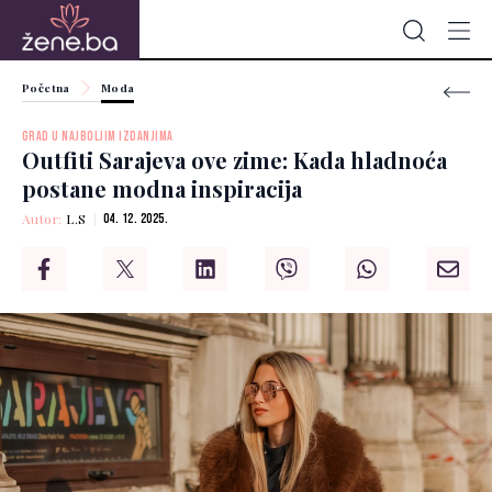
Početna
Moda
GRAD U NAJBOLJIM IZDANJIMA
Outfiti Sarajeva ove zime: Kada hladnoća
postane modna inspiracija
Autor:
L.S
04. 12. 2025.