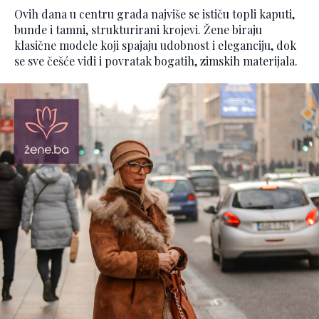
Ovih dana u centru grada najviše se ističu topli kaputi,
bunde i tamni, strukturirani krojevi. Žene biraju
klasične modele koji spajaju udobnost i eleganciju, dok
se sve češće vidi i povratak bogatih, zimskih materijala.