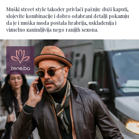
Muški street style također privlači pažnju: duži kaputi,
slojevite kombinacije i dobro odabrani detalji pokazuju
da je i muška moda postala hrabrija, usklađenija i
vizuelno zanimljivija nego ranijih sezona.