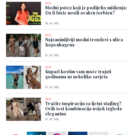
MODA
Modni potez koji je podijelio mišljenja:
Da li biste nosili ovakvu torbicu?
08. 08. 2026.
MODA
Najzanimljiviji modni trendovi s ulica
Kopenhagena
07. 08. 2026.
MODA
Kupaći kostim vam može trajati
godinama uz nekoliko savjeta
07. 08. 2026.
MODA
Tražite inspiraciju za ljetni stajling?
Ovih šest kombinacija uvijek izgleda
elegantno
07. 08. 2026.