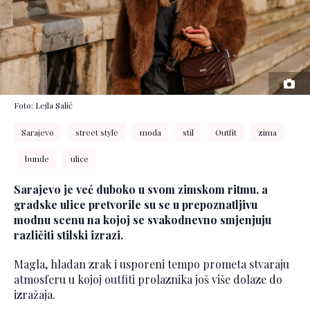
Foto: Lejla Salić
Sarajevo
street style
moda
stil
Outfit
zima
bunde
ulice
Sarajevo je već duboko u svom zimskom ritmu, a
gradske ulice pretvorile su se u prepoznatljivu
modnu scenu na kojoj se svakodnevno smjenjuju
različiti stilski izrazi.
Magla, hladan zrak i usporeni tempo prometa stvaraju
atmosferu u kojoj outfiti prolaznika još više dolaze do
izražaja.