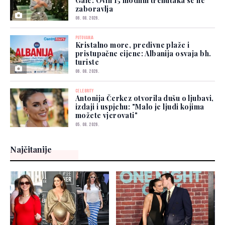
Gale: Ovih 15 modnih trenutaka se ne
zaboravlja
06. 08. 2026.
PUTOVANJA
Kristalno more, predivne plaže i
pristupačne cijene: Albanija osvaja bh.
turiste
06. 08. 2026.
CELEBRITY
Antonija Čerkez otvorila dušu o ljubavi,
izdaji i uspjehu: "Malo je ljudi kojima
možete vjerovati"
05. 08. 2026.
Najčitanije