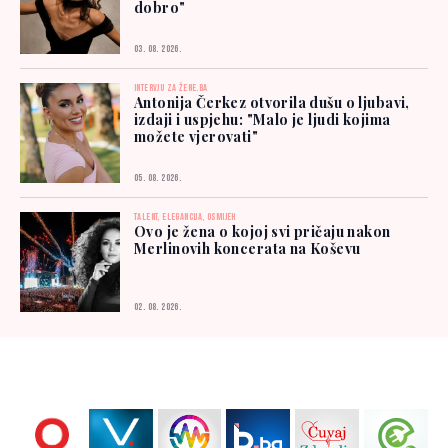
dobro"
03. 08. 2026.
INTERVJU ZA ŽENE.BA
Antonija Čerkez otvorila dušu o ljubavi,
izdaji i uspjehu: "Malo je ljudi kojima
možete vjerovati"
05. 08. 2026.
TALENT, ELEGANCIJA, OSMIJEH
Ovo je žena o kojoj svi pričaju nakon
Merlinovih koncerata na Koševu
02. 08. 2026.