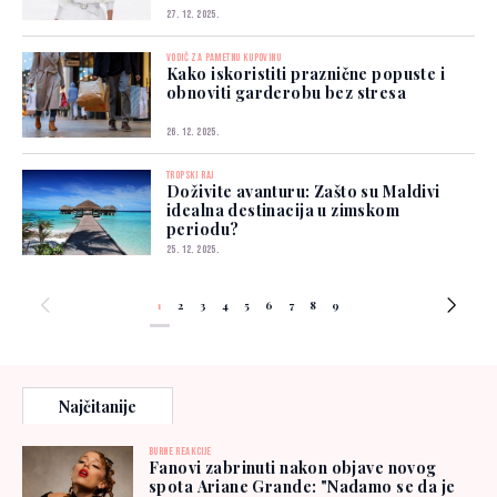
27. 12. 2025.
VODIČ ZA PAMETNU KUPOVINU
Kako iskoristiti praznične popuste i
obnoviti garderobu bez stresa
26. 12. 2025.
TROPSKI RAJ
Doživite avanturu: Zašto su Maldivi
idealna destinacija u zimskom
periodu?
25. 12. 2025.
1
2
3
4
5
6
7
8
9
Najčitanije
BURNE REAKCIJE
Fanovi zabrinuti nakon objave novog
spota Ariane Grande: "Nadamo se da je