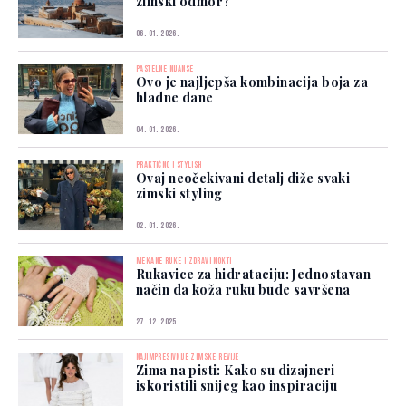
zimski odmor?
06. 01. 2026.
PASTELNE NIJANSE
Ovo je najljepša kombinacija boja za
hladne dane
04. 01. 2026.
PRAKTIČNO I STYLISH
Ovaj neočekivani detalj diže svaki
zimski styling
02. 01. 2026.
MEKANE RUKE I ZDRAVI NOKTI
Rukavice za hidrataciju: Jednostavan
način da koža ruku bude savršena
27. 12. 2025.
NAJIMPRESIVNIJE ZIMSKE REVIJE
Zima na pisti: Kako su dizajneri
iskoristili snijeg kao inspiraciju