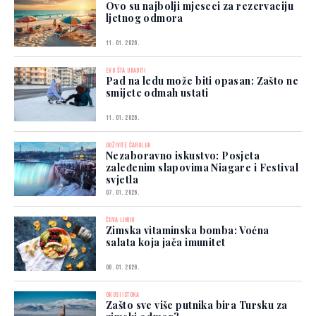
Ovo su najbolji mjeseci za rezervaciju
ljetnog odmora
11. 01. 2026.
EVO ŠTA URADITI
Pad na ledu može biti opasan: Zašto ne
smijete odmah ustati
11. 01. 2026.
DOŽIVITE ČAROLIJU
Nezaboravno iskustvo: Posjeta
zaleđenim slapovima Niagare i Festival
svjetla
07. 01. 2026.
ČUVA LINIJU
Zimska vitaminska bomba: Voćna
salata koja jača imunitet
06. 01. 2026.
OKUSI ISTOKA
Zašto sve više putnika bira Tursku za