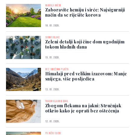
NAJBOLJI NAČIN
Zaboravite hemiju i sirće: Najsigurniji
način da se riješite korova
16. 01. 2026.
SOBNE BILJKE
Zeleni detalji koji čine dom ugodnijim
tokom hladnih dana
15. 01. 2026.
BEZ SNJEŽNOG PLAŠTA
Himalaji pred velikim izazovom: Manje
snijega, više posljedica
13. 01. 2026.
TOKOM HLADNIH DANA
Zbogom flekama na jakni: Stručnjak
otkrio kako je oprati bez oštećenja
12. 01. 2026.
PO NIŽOJ CIJENI