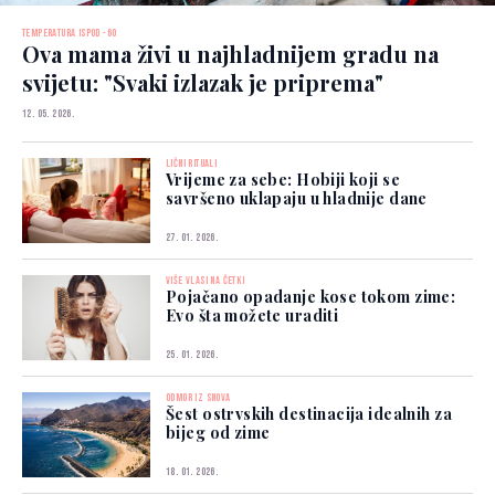
TEMPERATURA ISPOD -60
Ova mama živi u najhladnijem gradu na
svijetu: "Svaki izlazak je priprema"
12. 05. 2026.
LIČNI RITUALI
Vrijeme za sebe: Hobiji koji se
savršeno uklapaju u hladnije dane
27. 01. 2026.
VIŠE VLASI NA ČETKI
Pojačano opadanje kose tokom zime:
Evo šta možete uraditi
25. 01. 2026.
ODMOR IZ SNOVA
Šest ostrvskih destinacija idealnih za
bijeg od zime
18. 01. 2026.