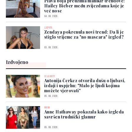
Plava boja preuzima manikir trendove:
Hailey Bieber među zvijezdama koje je
već nose
04. 08. 2026.
LJEPOTA
Zendaya pokrenula novi trend: Da li je
stiglo vrijeme za "no mascara" izgled?
03. 08. 2026.
Izdvojeno
CELEBRITY
Antonija Čerkez otvorila dušu o ljubavi,
izdaji i uspjehu: "Malo je ljudi kojima
možete vjerovati"
05. 08. 2026.
MODA
Anne Hathaway pokazala kako izgleda
savršen trudnički glamur
05. 08. 2026.