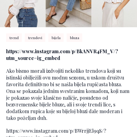
trend
trendovi
bijela
bluza
https://www.instagram.com/p/BkANVR4FM_V/?
utm_source=ig_embed
Ako bismo morali izdvojiti nekoliko trendova koji su
istinski obilježili ovu modnu sezonu, u uskom društvu
favorita definitivno bi se našla bijela rupičasta bluza.
Ona se pokazala jednim svestranim komadom, koji nam
je pokazao svoje klasično naličje, posuđeno od
bezvremenske bijele bluze, ali i svoje trendi lice, s
dodatkom rupica koje su bijeloj bluzi dale moderan i
tako poželjan duh.
https://www.instagram.com/p/BWrrjjEl9qS/?