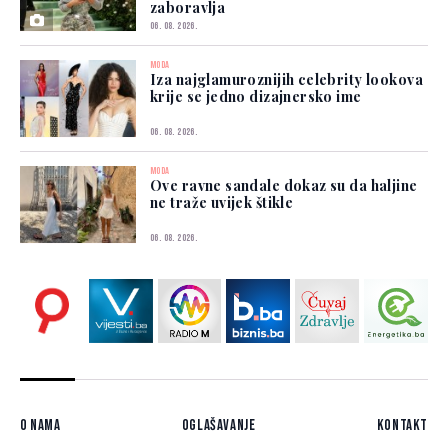
zaboravlja
06. 08. 2026.
MODA
Iza najglamuroznijih celebrity lookova
krije se jedno dizajnersko ime
06. 08. 2026.
MODA
Ove ravne sandale dokaz su da haljine
ne traže uvijek štikle
06. 08. 2026.
O nama
Oglašavanje
Kontakt