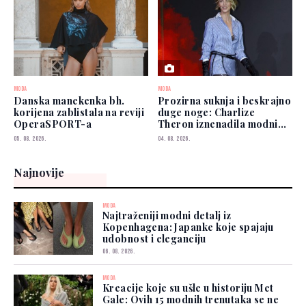
MODA
MODA
Danska manekenka bh.
Prozirna suknja i beskrajno
korijena zablistala na reviji
duge noge: Charlize
OperaSPORT-a
Theron iznenadila modnim
izborom
05. 08. 2026.
04. 08. 2026.
Najnovije
MODA
Najtraženiji modni detalj iz
Kopenhagena: Japanke koje spajaju
udobnost i eleganciju
06. 08. 2026.
MODA
Kreacije koje su ušle u historiju Met
Gale: Ovih 15 modnih trenutaka se ne