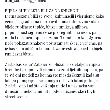
utm_source=ig_embed
BIJELA RUPIČASTA BLUZA NA SNIŽENJU
Ljetna sezona bliži se svojoj kulminaciji i vjerujemo kako
ćemo i u gradu i na moru ovih dana intenzivno viđati
bijele rupičaste topiće, bluze i tunike, a njihova
popularnost sigurno će se protegnuti i na jesen, pa
onda i na iduću topliju sezonu. Trend je to koji sigurno
neće pokazati znakove posustanja u skorije vrijeme, pa
je baš sada odličan trenutak za investirati u jednu bijelu
rupičastu bluzu.
Zašto baš sada? Zato jer su bluzama s detaljem rupica
brendovi prepolovili cijenu u sezoni ljetnih popusta, pa
se svi oni modeli za kojima ste možda čeznuli kada su
bili po punoj cijeni sada mogu nabaviti bitno jeftinije.
Zavirili smo i mi što sniženja nude i u nastavku vam
donosimo nekolicinu hit modela dizajnerske i high
street scene.