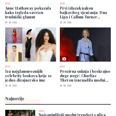
MODA
MODA
Anne Hathaway pokazala
Prvi izlazak nakon
kako izgleda savršen
bajkovitog vjenčanja: Dua
trudnički glamur
Lipa i Callum Turner
zablistali u New Yorku
05. 08. 2026.
04. 08. 2026.
MODA
MODA
Iza najglamuroznijih
Prozirna suknja i beskrajno
celebrity lookova krije se
duge noge: Charlize
jedno dizajnersko ime
Theron iznenadila modnim
izborom
06. 08. 2026.
04. 08. 2026.
Najnovije
MODA
Najzanimljiviji modni trendovi s ulica