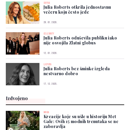
SOFRA
Julia Roberts otkrila jednostavnu
večeru koju često jede
26. 01. 2026.
CELEBRITY
Julia Roberts oduševila publiku iako
nije osvojila Zlatni globus
12. 01. 2026.
LJEPOTA
Julia Roberts bez šminke izgleda
nestvarno dobro
17. 12. 2025.
Izdvojeno
MODA
Kreacije koje su ušle u historiju Met
Gale: Ovih 15 modnih trenutaka se ne
zaboravlja