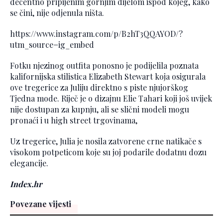
decentno pripijenim gornjim dijelom ispod kojeg, kako
se čini, nije odjenula ništa.
https://www.instagram.com/p/B2hT3QQAYOD/?
utm_source=ig_embed
Fotku njezinog outfita ponosno je podijelila poznata
kalifornijska stilistica Elizabeth Stewart koja osigurala
ove tregerice za Juliju direktno s piste njujorškog
Tjedna mode. Riječ je o dizajnu Elie Tahari koji još uvijek
nije dostupan za kupnju, ali se slični modeli mogu
pronaći i u high street trgovinama,
Uz tregerice, Julia je nosila zatvorene crne natikače s
visokom potpeticom koje su joj podarile dodatnu dozu
elegancije.
Index.hr
Povezane vijesti