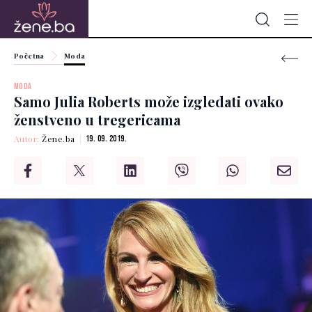
Početna
Moda
MODA
Samo Julia Roberts može izgledati ovako
ženstveno u tregericama
Autor:
Žene.ba
19. 09. 2019.