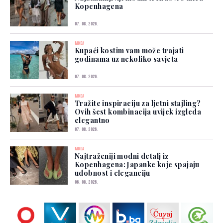
Kopenhagena
07. 08. 2026.
MODA
Kupaći kostim vam može trajati
godinama uz nekoliko savjeta
07. 08. 2026.
MODA
Tražite inspiraciju za ljetni stajling?
Ovih šest kombinacija uvijek izgleda
elegantno
07. 08. 2026.
MODA
Najtraženiji modni detalj iz
Kopenhagena: Japanke koje spajaju
udobnost i eleganciju
06. 08. 2026.