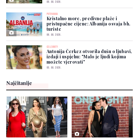
06. 08. 2026.
PUTOVANJA
Kristalno more, predivne plaže i
pristupačne cijene: Albanija osvaja bh.
turiste
06. 08. 2026.
CELEBRITY
Antonija Čerkez otvorila dušu o ljubavi,
izdaji i uspjehu: "Malo je ljudi kojima
možete vjerovati"
05. 08. 2026.
Najčitanije