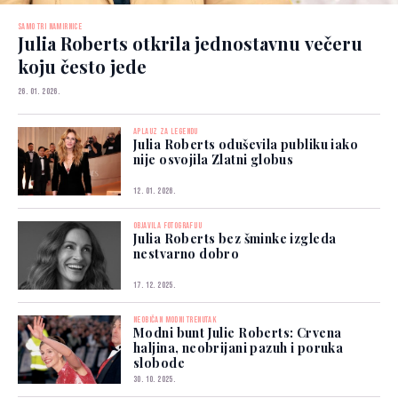
SAMO TRI NAMIRNICE
Julia Roberts otkrila jednostavnu večeru
koju često jede
26. 01. 2026.
APLAUZ ZA LEGENDU
Julia Roberts oduševila publiku iako
nije osvojila Zlatni globus
12. 01. 2026.
OBJAVILA FOTOGRAFIJU
Julia Roberts bez šminke izgleda
nestvarno dobro
17. 12. 2025.
NEOBIČAN MODNI TRENUTAK
Modni bunt Julie Roberts: Crvena
haljina, neobrijani pazuh i poruka
slobode
30. 10. 2025.