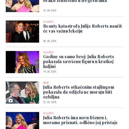
ovako ženstveno u tregericama
19. 09. 2019.
CELEBRITY
Beauty katastrofa Julije Roberts naučit
će vas važnu lekciju
06. 06. 2019.
CELEBRITY
Godine su samo broj: Julia Roberts
pokazala savršenu figuru u kratkoj
haljini
19. 05. 2019.
MODA
Julia Roberts otkačenim stajlingom
pokazala da odijela ne moraju biti
ozbiljna
31. 03. 2019.
CELEBRITY
Julia Roberts ima novu frizuru i,
moramo priznati, odlično joj pristaje