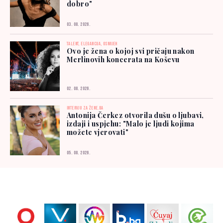
dobro"
03. 08. 2026.
TALENT, ELEGANCIJA, OSMIJEH
Ovo je žena o kojoj svi pričaju nakon
Merlinovih koncerata na Koševu
02. 08. 2026.
INTERVJU ZA ŽENE.BA
Antonija Čerkez otvorila dušu o ljubavi,
izdaji i uspjehu: "Malo je ljudi kojima
možete vjerovati"
05. 08. 2026.