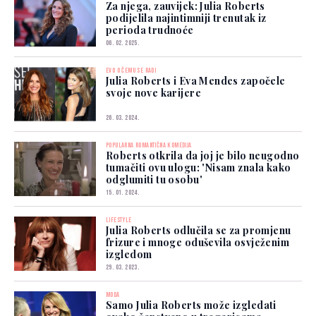
Za njega, zauvijek: Julia Roberts
podijelila najintimniji trenutak iz
perioda trudnoće
06. 02. 2025.
EVO O ČEMU SE RADI
Julia Roberts i Eva Mendes započele
svoje nove karijere
26. 03. 2024.
POPULARNA ROMANTIČNA KOMEDIJA
Roberts otkrila da joj je bilo neugodno
tumačiti ovu ulogu: 'Nisam znala kako
odglumiti tu osobu'
15. 01. 2024.
LIFESTYLE
Julia Roberts odlučila se za promjenu
frizure i mnoge oduševila osvježenim
izgledom
29. 03. 2023.
MODA
Samo Julia Roberts može izgledati