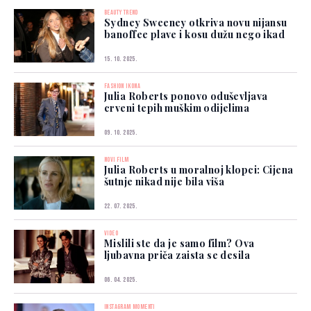
BEAUTY TREND
Sydney Sweeney otkriva novu nijansu
banoffee plave i kosu dužu nego ikad
15. 10. 2025.
FASHION IKONA
Julia Roberts ponovo oduševljava
crveni tepih muškim odijelima
09. 10. 2025.
NOVI FILM
Julia Roberts u moralnoj klopci: Cijena
šutnje nikad nije bila viša
22. 07. 2025.
VIDEO
Mislili ste da je samo film? Ova
ljubavna priča zaista se desila
06. 04. 2025.
INSTAGRAM MOMENTI