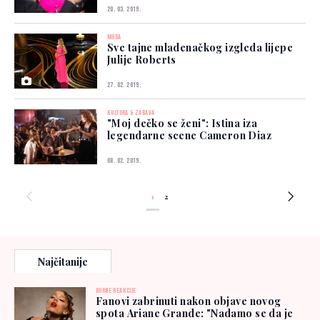
20. 03. 2019.
MODA
Sve tajne mladenačkog izgleda lijepe
Julije Roberts
27. 02. 2019.
KULTURA & ZABAVA
"Moj dečko se ženi": Istina iza
legendarne scene Cameron Diaz
08. 02. 2019.
1
2
Najčitanije
BURNE REAKCIJE
Fanovi zabrinuti nakon objave novog
spota Ariane Grande: "Nadamo se da je