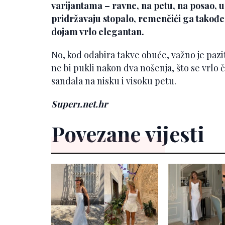
varijantama – ravne, na petu, na posao, u
pridržavaju stopalo, remenčići ga također
dojam vrlo elegantan.
No, kod odabira takve obuće, važno je pazi
ne bi pukli nakon dva nošenja, što se vrlo
sandala na nisku i visoku petu.
Super1.net.hr
Povezane vijesti