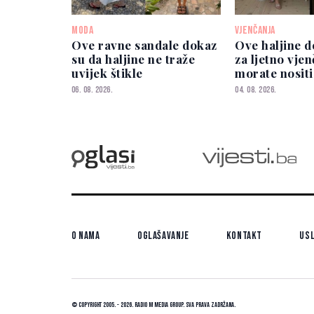
MODA
VJENČANJA
Ove ravne sandale dokaz
Ove haljine d
su da haljine ne traže
za ljetno vje
uvijek štikle
morate nositi
06. 08. 2026.
04. 08. 2026.
O nama
Oglašavanje
Kontakt
Usl
© Copyright 2005. - 2026. Radio M Media Group.
Sva prava zadržana.