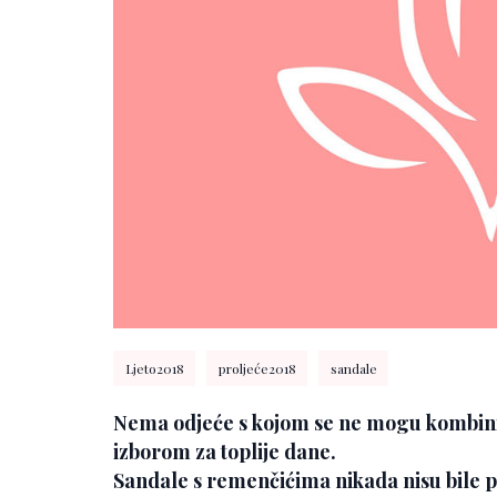
Ljeto2018
proljeće2018
sandale
Nema odjeće s kojom se ne mogu kombinirat
izborom za toplije dane.
Sandale s remenčićima nikada nisu bile p