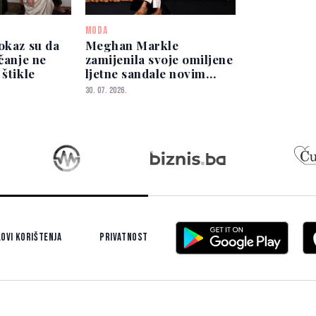
MODA
okaz su da
Meghan Markle
nčanje ne
zamijenila svoje omiljene
 štikle
ljetne sandale novim
modelom
30. 07. 2026.
ovi korištenja
Privatnost