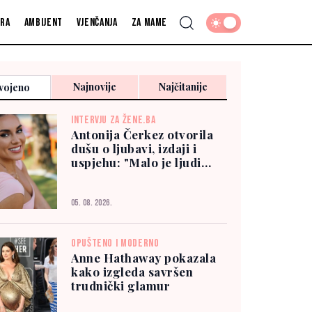
fra
Ambijent
Vjenčanja
Za mame
Najnovije
Najčitanije
vojeno
INTERVJU ZA ŽENE.BA
Antonija Čerkez otvorila
dušu o ljubavi, izdaji i
uspjehu: "Malo je ljudi
kojima možete vjerovati"
05. 08. 2026.
OPUŠTENO I MODERNO
Anne Hathaway pokazala
kako izgleda savršen
trudnički glamur