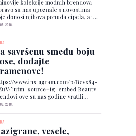
ajnovije kolekcije modnih brendova
pravo su nas upoznale s novostima
oje donosi njihova ponuda cipela, a iz
ase modela možda se najviše
 05. 2018.
stiču kožne natikače s mašnama, koje s
azlogom nose
DA
naj statementpredznak. To znači da
a savršenu smeđu boju
 u trenu...
ose, dodajte
ramenove!
ttps://www.instagram.com/p/Bevx84-
ZuV/?utm_source=ig_embed Beauty
rendovi ove su nas godine vratili
ednostavnosti prirodnog looka. I dok
 05. 2018.
u naše kozmetičke torbice ispunili
gani puderi, nježni ružičasti tonovi i
DA
liki povratak sjajil...
azigrane, vesele,