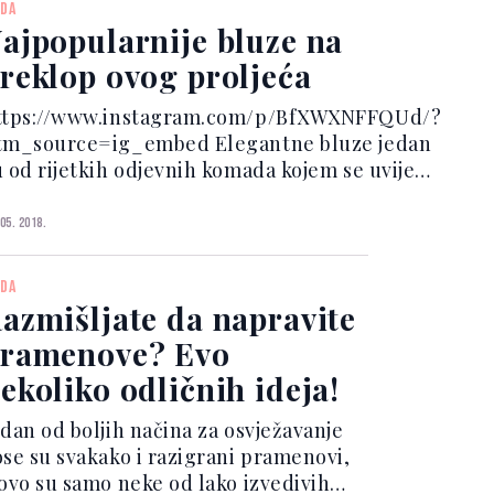
DA
d onih komada...
ajpopularnije bluze na
reklop ovog proljeća
ttps://www.instagram.com/p/BfXWXNFFQUd/?
tm_source=ig_embed Elegantne bluze jedan
u od rijetkih odjevnih komada kojem se uvijek
raćamo, bez obzira na trendove i sezonu.
regršt novih modela unutar proljetnih
 05. 2018.
lekcija i među prvim ljetni...
DA
azmišljate da napravite
ramenove? Evo
ekoliko odličnih ideja!
edan od boljih načina za osvježavanje
ose su svakako i razigrani pramenovi,
 ovo su samo neke od lako izvedivih