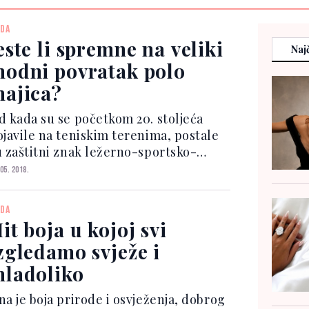
DA
este li spremne na veliki
Najč
odni povratak polo
ajica?
d kada su se početkom 20. stoljeća
ojavile na teniskim terenima, postale
u zaštitni znak ležerno-sportsko-
uksuznog stila i uglavnom su visjele u
 05. 2018.
uškim ormarima. Početkom 2000-ih
obile su trobojni makeover te su ih
DA
sili samo "štreber...
it boja u kojoj svi
zgledamo svježe i
ladoliko
na je boja prirode i osvježenja, dobrog