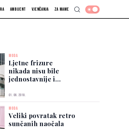
fra
Ambijent
Vjenčanja
Za mame
MODA
Ljetne frizure
nikada nisu bile
jednostavnije i
izgledale bolje
01. 06. 2018.
MODA
Veliki povratak retro
sunčanih naočala