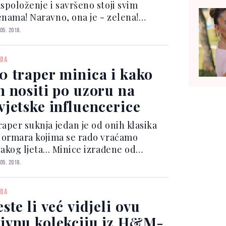
aspoloženje i savršeno stoji svim
enama! Naravno, ona je - zelena!
akon što je još prošle godine
 05. 2018.
roglašena bojom godine, njezina
opularnost ne jenjava. Dapače, rekli
DA
smo da je još poželjnija -...
0 traper minica i kako
h nositi po uzoru na
vjetske influencerice
raper suknja jedan je od onih klasika
z ormara kojima se rado vraćamo
akog ljeta... Minice izrađene od
mnog, svijetlog ili pak, crnog i
 05. 2018.
ijelog trapera, jedan su od
ajpopularnijih ljetnih komada: osim
DA
to ih možemo nositi u potpuno o...
este li već vidjeli ovu
ivnu kolekciju iz H&M-