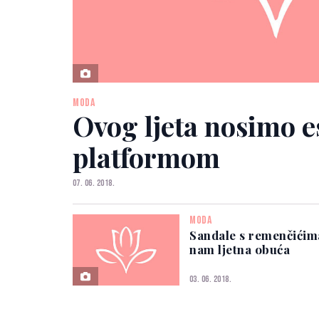
MODA
Ovog ljeta nosimo e
platformom
07. 06. 2018.
MODA
Sandale s remenčićim
nam ljetna obuća
03. 06. 2018.