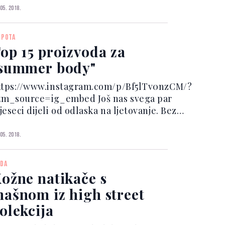
pcija... Vrijeme nam se gotovo preko
 05. 2018.
oći promijenilo, pa smo iz kabanica i
ležnjača odjednom uskočili u
EPOTA
etne outfite. D...
op 15 proizvoda za
summer body"
ttps://www.instagram.com/p/Bf5lTv0nzCM/?
tm_source=ig_embed Još nas svega par
eseci dijeli od odlaska na ljetovanje. Bez
zira na to koliko ono trajalo i koliko nam to
odišnji odmori dopuštali, za tih barem
 05. 2018.
jedan-dva vremena provedeni...
DA
ožne natikače s
ašnom iz high street
olekcija