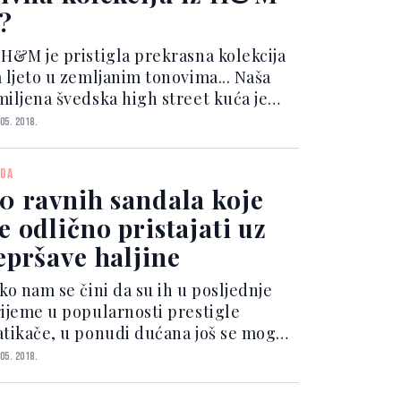
?
 H&M je pristigla prekrasna kolekcija
a ljeto u zemljanim tonovima... Naša
miljena švedska high street kuća je
ripremila pravu ljetnu rapsodiju za
 05. 2018.
ve žene koje vole elegantniji pristup
jetnom odijevanju. Ako zavirite na
DA
ihove po...
0 ravnih sandala koje
e odlično pristajati uz
epršave haljine
ko nam se čini da su ih u posljednje
rijeme u popularnosti prestigle
atikače, u ponudi dućana još se mogu
ći sjajni modeli ravnih sandala...
 05. 2018.
avne sandale u neutralnim nijansama,
je će nam pristajati uz sve, jedan su