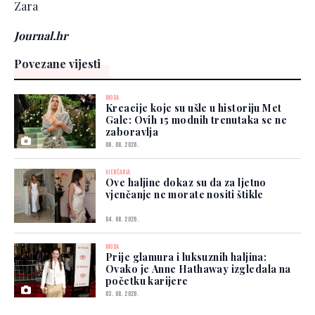
Zara
Journal.hr
Povezane vijesti
MODA
Kreacije koje su ušle u historiju Met
Gale: Ovih 15 modnih trenutaka se ne
zaboravlja
06. 08. 2026.
VJENČANJA
Ove haljine dokaz su da za ljetno
vjenčanje ne morate nositi štikle
04. 08. 2026.
MODA
Prije glamura i luksuznih haljina:
Ovako je Anne Hathaway izgledala na
početku karijere
03. 08. 2026.