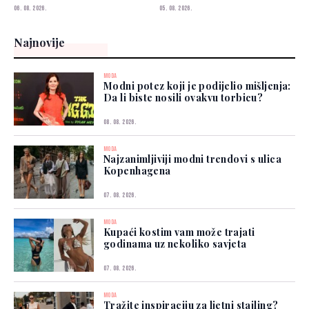
06. 08. 2026.
05. 08. 2026.
Najnovije
MODA
Modni potez koji je podijelio mišljenja:
Da li biste nosili ovakvu torbicu?
08. 08. 2026.
MODA
Najzanimljiviji modni trendovi s ulica
Kopenhagena
07. 08. 2026.
MODA
Kupaći kostim vam može trajati
godinama uz nekoliko savjeta
07. 08. 2026.
MODA
Tražite inspiraciju za ljetni stajling?