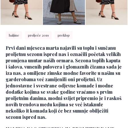
haljine
proljeće 2019
preklop
Prvi dani mjeseca marta najavili su toplu i sunčanu
proljetnu sezonu ispred nas i označili početak velikih
promjena unutar naših ormara. Sezona toplih kaputa
i šalova, vunenih pulovera i glomaznih čizama sada je
iza nas, a omiljene zimske modne favorite u našim su
garderobama već zamijenili oni proljetni. Uz
jednostavne i svestrane odjevne komade i modne
dodatke kojima se svake godine vraćamo s prvim
proljetnim danima, modni svijet pripremio je i raskoš
novih trendova među kojima se već istaknule
nekoliko it komada koji će bez sumnje obilježiti
sezonu ispred nas.