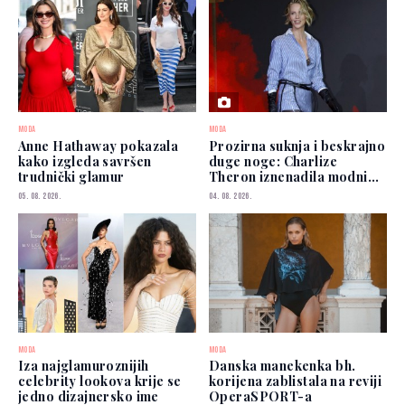
MODA
MODA
Anne Hathaway pokazala
Prozirna suknja i beskrajno
kako izgleda savršen
duge noge: Charlize
trudnički glamur
Theron iznenadila modnim
izborom
05. 08. 2026.
04. 08. 2026.
MODA
MODA
Iza najglamuroznijih
Danska manekenka bh.
celebrity lookova krije se
korijena zablistala na reviji
jedno dizajnersko ime
OperaSPORT-a