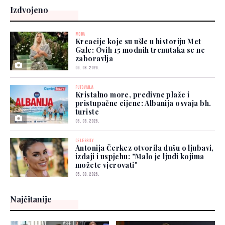
Izdvojeno
MODA
Kreacije koje su ušle u historiju Met
Gale: Ovih 15 modnih trenutaka se ne
zaboravlja
06. 08. 2026.
PUTOVANJA
Kristalno more, predivne plaže i
pristupačne cijene: Albanija osvaja bh.
turiste
06. 08. 2026.
CELEBRITY
Antonija Čerkez otvorila dušu o ljubavi,
izdaji i uspjehu: "Malo je ljudi kojima
možete vjerovati"
05. 08. 2026.
Najčitanije