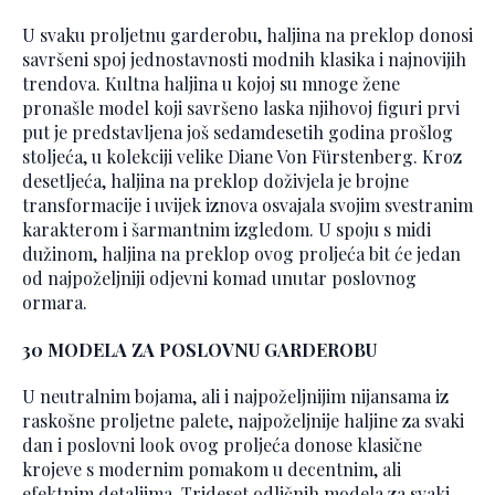
U svaku proljetnu garderobu, haljina na preklop donosi
savršeni spoj jednostavnosti modnih klasika i najnovijih
trendova. Kultna haljina u kojoj su mnoge žene
pronašle model koji savršeno laska njihovoj figuri prvi
put je predstavljena još sedamdesetih godina prošlog
stoljeća, u kolekciji velike Diane Von Fürstenberg. Kroz
desetljeća, haljina na preklop doživjela je brojne
transformacije i uvijek iznova osvajala svojim svestranim
karakterom i šarmantnim izgledom. U spoju s midi
dužinom, haljina na preklop ovog proljeća bit će jedan
od najpoželjniji odjevni komad unutar poslovnog
ormara.
30 MODELA ZA POSLOVNU GARDEROBU
U neutralnim bojama, ali i najpoželjnijim nijansama iz
raskošne proljetne palete, najpoželjnije haljine za svaki
dan i poslovni look ovog proljeća donose klasične
krojeve s modernim pomakom u decentnim, ali
efektnim detaljima. Trideset odličnih modela za svaki