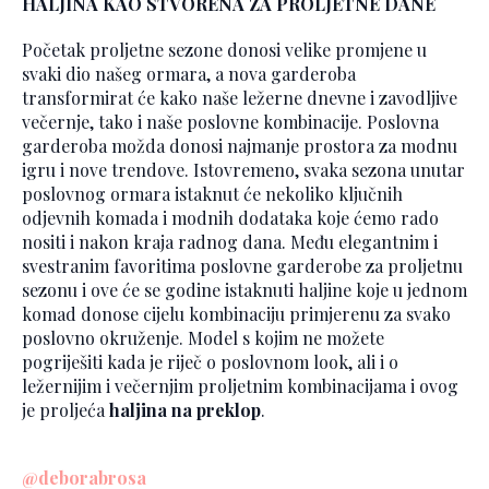
HALJINA KAO STVORENA ZA PROLJETNE DANE
Početak proljetne sezone donosi velike promjene u
svaki dio našeg ormara, a nova garderoba
transformirat će kako naše ležerne dnevne i zavodljive
večernje, tako i naše poslovne kombinacije. Poslovna
garderoba možda donosi najmanje prostora za modnu
igru i nove trendove. Istovremeno, svaka sezona unutar
poslovnog ormara istaknut će nekoliko ključnih
odjevnih komada i modnih dodataka koje ćemo rado
nositi i nakon kraja radnog dana. Među elegantnim i
svestranim favoritima poslovne garderobe za proljetnu
sezonu i ove će se godine istaknuti haljine koje u jednom
komad donose cijelu kombinaciju primjerenu za svako
poslovno okruženje. Model s kojim ne možete
pogriješiti kada je riječ o poslovnom look, ali i o
ležernijim i večernjim proljetnim kombinacijama i ovog
je proljeća
haljina na preklop
.
@deborabrosa