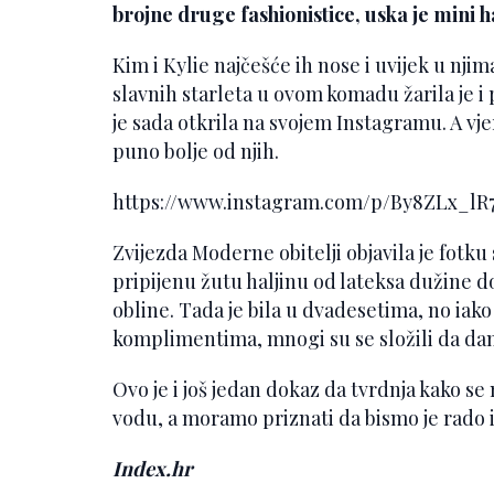
brojne druge fashionistice, uska je mini h
Kim i Kylie najčešće ih nose i uvijek u njim
slavnih starleta u ovom komadu žarila je i
je sada otkrila na svojem Instagramu. A vjer
puno bolje od njih.
https://www.instagram.com/p/By8ZLx_l
Zvijezda Moderne obitelji objavila je fotku
pripijenu žutu haljinu od lateksa dužine do
obline. Tada je bila u dvadesetima, no iako 
komplimentima, mnogi su se složili da dana
Ovo je i još jedan dokaz da tvrdnja kako s
vodu, a moramo priznati da bismo je rado i s
Index.hr