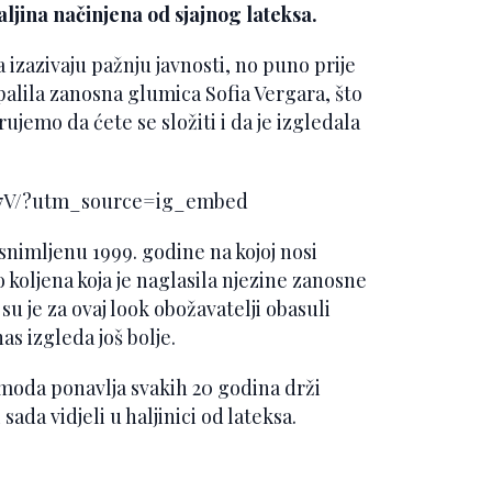
aljina načinjena od sjajnog lateksa.
a izazivaju pažnju javnosti, no puno prije
 palila zanosna glumica Sofia Vergara, što
ujemo da ćete se složiti i da je izgledala
R7V/?utm_source=ig_embed
 snimljenu 1999. godine na kojoj nosi
 koljena koja je naglasila njezine zanosne
su je za ovaj look obožavatelji obasuli
s izgleda još bolje.
e moda ponavlja svakih 20 godina drži
ada vidjeli u haljinici od lateksa.