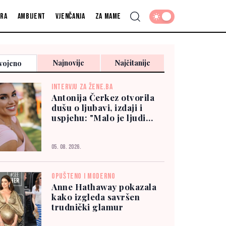
fra
Ambijent
Vjenčanja
Za mame
Najnovije
Najčitanije
vojeno
INTERVJU ZA ŽENE.BA
Antonija Čerkez otvorila
dušu o ljubavi, izdaji i
uspjehu: "Malo je ljudi
kojima možete vjerovati"
05. 08. 2026.
OPUŠTENO I MODERNO
Anne Hathaway pokazala
kako izgleda savršen
trudnički glamur