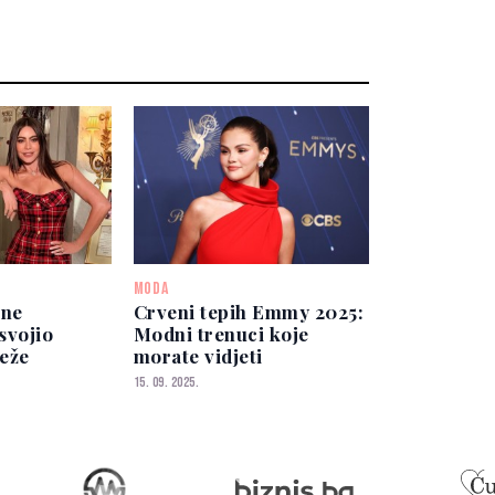
MODA
ene
Crveni tepih Emmy 2025:
svojio
Modni trenuci koje
eže
morate vidjeti
15. 09. 2025.