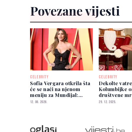
Povezane vijesti
CELEBRITY
CELEBRITY
Sofia Vergara otkrila šta
Dekolte vatr
će se naći na njenom
Kolumbijke o
meniju za Mundijal:
društvene mr
"Uvijek ih ponestane"
12. 06. 2026.
29. 12. 2025.