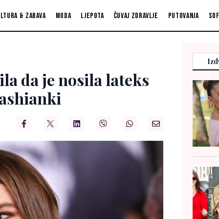
ltura & zabava
Moda
Ljepota
Čuvaj zdravlje
Putovanja
So
Izd
la da je nosila lateks
dashianki