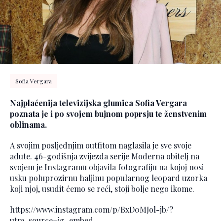
Sofia Vergara
Najplaćenija televizijska glumica Sofia Vergara
poznata je i po svojem bujnom poprsju te ženstvenim
oblinama.
A svojim posljednjim outfitom naglasila je sve svoje
adute. 46-godišnja zvijezda serije Moderna obitelj na
svojem je Instagramu objavila fotografiju na kojoj nosi
usku poluprozirnu haljinu popularnog leopard uzorka
koji njoj, usudit ćemo se reći, stoji bolje nego ikome.
https://www.instagram.com/p/BxD0MJol-jb/?
utm_source=ig_embed