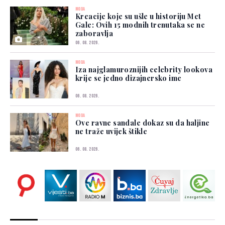
MODA
Kreacije koje su ušle u historiju Met
Gale: Ovih 15 modnih trenutaka se ne
zaboravlja
06. 08. 2026.
MODA
Iza najglamuroznijih celebrity lookova
krije se jedno dizajnersko ime
06. 08. 2026.
MODA
Ove ravne sandale dokaz su da haljine
ne traže uvijek štikle
06. 08. 2026.