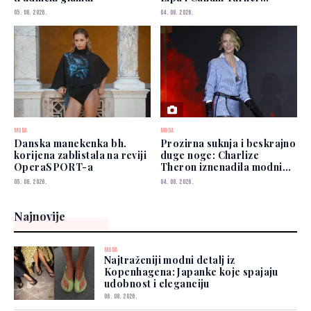
zablistali u New Yorku
05. 08. 2026.
04. 08. 2026.
MODA
MODA
Danska manekenka bh.
Prozirna suknja i beskrajno
korijena zablistala na reviji
duge noge: Charlize
OperaSPORT-a
Theron iznenadila modnim
izborom
05. 08. 2026.
04. 08. 2026.
Najnovije
MODA
Najtraženiji modni detalj iz
Kopenhagena: Japanke koje spajaju
udobnost i eleganciju
06. 08. 2026.