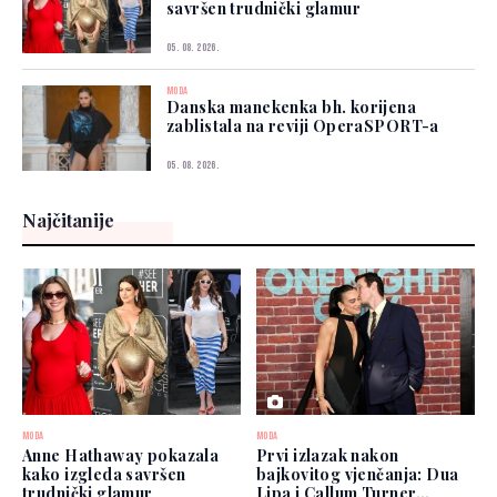
savršen trudnički glamur
05. 08. 2026.
MODA
Danska manekenka bh. korijena
zablistala na reviji OperaSPORT-a
05. 08. 2026.
Najčitanije
MODA
MODA
Anne Hathaway pokazala
Prvi izlazak nakon
kako izgleda savršen
bajkovitog vjenčanja: Dua
trudnički glamur
Lipa i Callum Turner