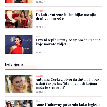
12. 06. 2026.
CELEBRITY
Dekolte vatrene Kolumbijke osvojio
društvene mreže
29. 12. 2025.
MODA
Crveni tepih Emmy 2025: Modni trenuci
koje morate vidjeti
15. 09. 2025.
Izdvojeno
CELEBRITY
Antonija Čerkez otvorila dušu o ljubavi,
izdaji i uspjehu: "Malo je ljudi kojima
možete vjerovati"
05. 08. 2026.
MODA
Anne Hathaway pokazala kako izgleda