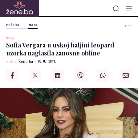
Početna
Moda
MODA
Sofia Vergara u uskoj haljini leopard
uzorka naglasila zanosne obline
Autor:
Žene.ba
06. 05. 2019.