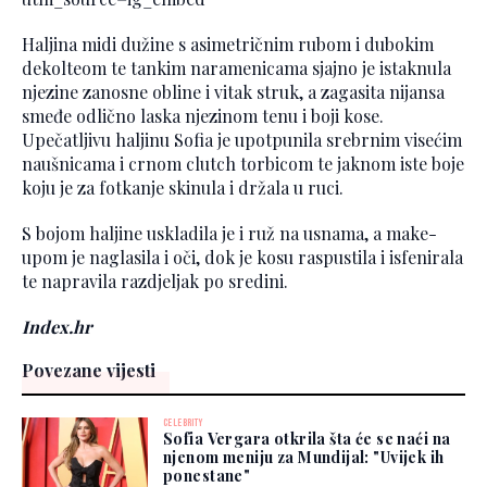
Haljina midi dužine s asimetričnim rubom i dubokim
dekolteom te tankim naramenicama sjajno je istaknula
njezine zanosne obline i vitak struk, a zagasita nijansa
smeđe odlično laska njezinom tenu i boji kose.
Upečatljivu haljinu Sofia je upotpunila srebrnim visećim
naušnicama i crnom clutch torbicom te jaknom iste boje
koju je za fotkanje skinula i držala u ruci.
S bojom haljine uskladila je i ruž na usnama, a make-
upom je naglasila i oči, dok je kosu raspustila i isfenirala
te napravila razdjeljak po sredini.
Index.hr
Povezane vijesti
CELEBRITY
Sofia Vergara otkrila šta će se naći na
njenom meniju za Mundijal: "Uvijek ih
ponestane"