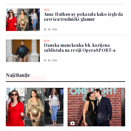
MODA
Anne Hathaway pokazala kako izgleda
savršen trudnički glamur
05. 08. 2026.
MODA
Danska manekenka bh. korijena
zablistala na reviji OperaSPORT-a
05. 08. 2026.
Najčitanije