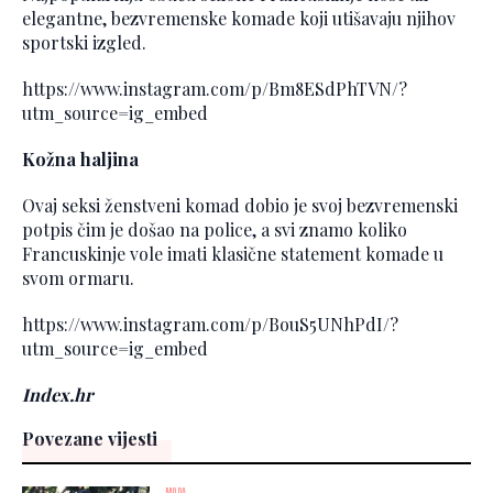
elegantne, bezvremenske komade koji utišavaju njihov
sportski izgled.
https://www.instagram.com/p/Bm8ESdPhTVN/?
utm_source=ig_embed
Kožna haljina
Ovaj seksi ženstveni komad dobio je svoj bezvremenski
potpis čim je došao na police, a svi znamo koliko
Francuskinje vole imati klasične statement komade u
svom ormaru.
https://www.instagram.com/p/BouS5UNhPdI/?
utm_source=ig_embed
Index.hr
Povezane vijesti
MODA