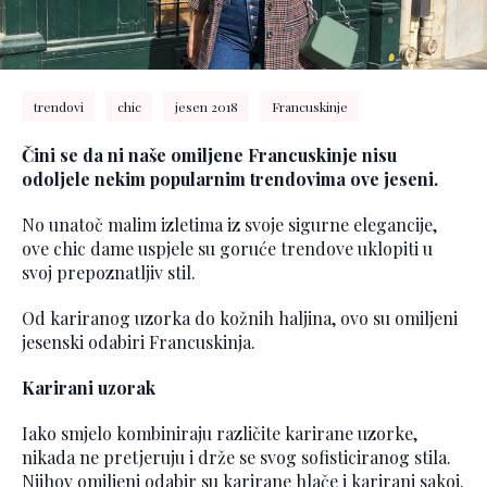
trendovi
chic
jesen 2018
Francuskinje
Čini se da ni naše omiljene Francuskinje nisu
odoljele nekim popularnim trendovima ove jeseni.
No unatoč malim izletima iz svoje sigurne elegancije,
ove chic dame uspjele su goruće trendove uklopiti u
svoj prepoznatljiv stil.
Od kariranog uzorka do kožnih haljina, ovo su omiljeni
jesenski odabiri Francuskinja.
Karirani uzorak
Iako smjelo kombiniraju različite karirane uzorke,
nikada ne pretjeruju i drže se svog sofisticiranog stila.
Njihov omiljeni odabir su karirane hlače i karirani sakoi.