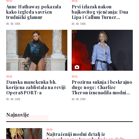
MODA
MODA
Anne Hathaway pokazala
Prvi izlazak nakon
kako izgleda savršen
bajkovitog vjenčanja: Dua
trudnički glamur
Lipa i Callum Turner
zablistali u New Yorku
05. 08. 2026.
04. 08. 2026.
MODA
MODA
Danska manekenka bh.
Prozirna suknja i beskrajno
korijena zablistala na reviji
duge noge: Charlize
OperaSPORT-a
Theron iznenadila modnim
izborom
05. 08. 2026.
04. 08. 2026.
Najnovije
MODA
Najtraženiji modni detalj iz