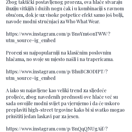
Zbog taktički postavljenog proreza, ova hlače stvaraju
iluziju vitkijih i dužih nogu čak i u kombinaciji s ravnom
obućom, dok je uz visoke potpetice efekt samo još bolji,
navode modni stručnjaci za Who What Wear.
https://www.instagram.com/p/BnoYm60nTWW/?
utm_source=ig_embed
Prorezi su najpopularniji na klasičnim poslovnim
hlačama, no svoje su mjesto našli i na trapericama.
https://www.instagram.com/p/BhuBC8ODIPT/?
utm_source=ig_embed
A iako su najavljene kao veliki trend za sljedeće
proljeće, zbog navedenih prednosti ove hlače već su
sada osvojile modni svijet pa vjerujemo i da će uskoro
preplaviti high-street trgovine kako bi si svatko mogao
priuštiti jedan laskavi par za jesen.
https://www.instagram.com/p/BnQqQNUgAif/?