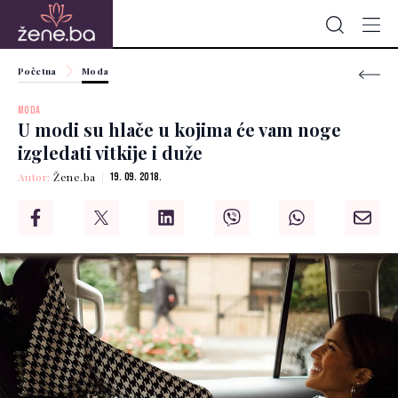
Početna
Moda
MODA
U modi su hlače u kojima će vam noge
izgledati vitkije i duže
Autor:
Žene.ba
19. 09. 2018.