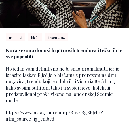
trendovi
hlače
jesen 2018
Nova sezona donosi hrpu novih trendova i teško ih je
sve popratiti.
No jedan vam definitivno ne bi smio promaknuti, jer je
izrazito laskav. Riječ je o hlačama s prorezom na dnu
nogavica, trendu koji je odobrila i Victoria Beckham,
kako svojim outfitom tako i u svojoj novoj kolekciji
predstavljenoj prošli vikend na londonskoj Sedmici
mode.
https://www.instagram.com/p/BnyEBgBFJcb/?
utm_source=ig_embed