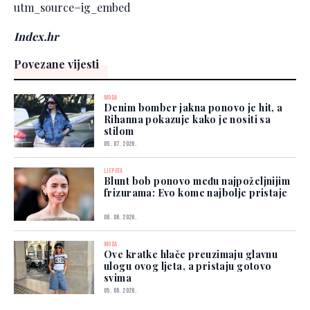
utm_source=ig_embed
Index.hr
Povezane vijesti
MODA
Denim bomber jakna ponovo je hit, a
Rihanna pokazuje kako je nositi sa
stilom
05. 07. 2026.
LJEPOTA
Blunt bob ponovo među najpoželjnijim
frizurama: Evo kome najbolje pristaje
08. 06. 2026.
MODA
Ove kratke hlače preuzimaju glavnu
ulogu ovog ljeta, a pristaju gotovo
svima
05. 06. 2026.