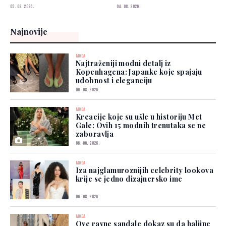
izborom
05. 08. 2026.
04. 08. 2026.
Najnovije
MODA
Najtraženiji modni detalj iz
Kopenhagena: Japanke koje spajaju
udobnost i eleganciju
06. 08. 2026.
MODA
Kreacije koje su ušle u historiju Met
Gale: Ovih 15 modnih trenutaka se ne
zaboravlja
06. 08. 2026.
MODA
Iza najglamuroznijih celebrity lookova
krije se jedno dizajnersko ime
06. 08. 2026.
MODA
Ove ravne sandale dokaz su da haljine