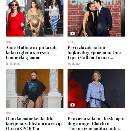
MODA
MODA
Anne Hathaway pokazala
Prvi izlazak nakon
kako izgleda savršen
bajkovitog vjenčanja: Dua
trudnički glamur
Lipa i Callum Turner
zablistali u New Yorku
05. 08. 2026.
04. 08. 2026.
MODA
MODA
Danska manekenka bh.
Prozirna suknja i beskrajno
korijena zablistala na reviji
duge noge: Charlize
OperaSPORT-a
Theron iznenadila modnim