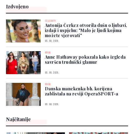
Izdvojeno
CELEBRITY
Antonija Čerkez otvorila dušu o ljubavi,
izdaji i uspjehu: "Malo je ljudi kojima
možete vjerovati"
05. 08. 2026.
MODA
Anne Hathaway pokazala kako izgleda
savršen trudnički glamur
05. 08. 2026.
MODA
Danska manekenka bh. korijena
zablistala na reviji OperaSPORT-a
05. 08. 2026.
Najčitanije