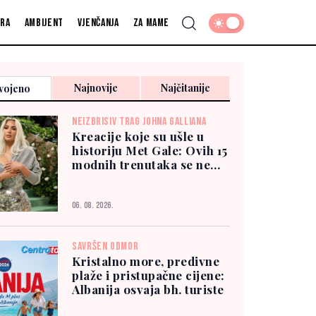
fra
Ambijent
Vjenčanja
Za mame
Najnovije
Najčitanije
vojeno
NEIZBRISIV TRAG JOHNA GALLIANA
Kreacije koje su ušle u
historiju Met Gale: Ovih 15
modnih trenutaka se ne
zaboravlja
06. 08. 2026.
SAVRŠEN ODMOR
Kristalno more, predivne
plaže i pristupačne cijene:
Albanija osvaja bh. turiste