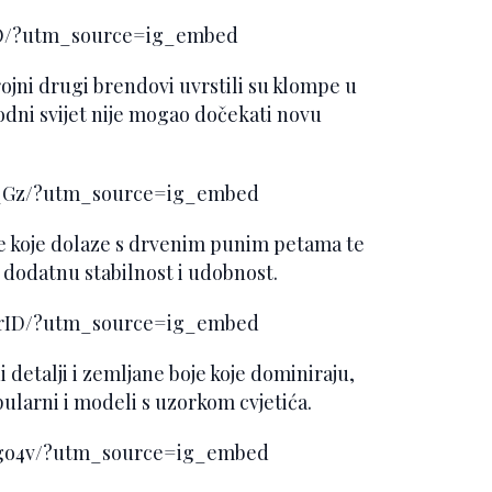
s4O/?utm_source=ig_embed
ojni drugi brendovi uvrstili su klompe u
modni svijet nije mogao dočekati novu
H_Gz/?utm_source=ig_embed
le koje dolaze s drvenim punim petama te
 dodatnu stabilnost i udobnost.
DrID/?utm_source=ig_embed
 detalji i zemljane boje koje dominiraju,
pularni i modeli s uzorkom cvjetića.
go4v/?utm_source=ig_embed