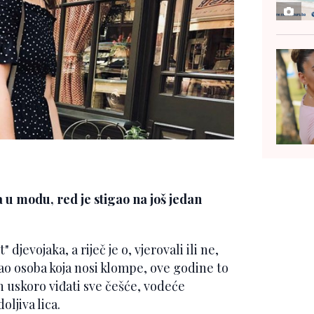
 u modu, red je stigao na još jedan
djevojaka, a riječ je o, vjerovali ili ne,
ao osoba koja nosi klompe, ove godine to
ih uskoro viđati sve češće, vodeće
ljiva lica.