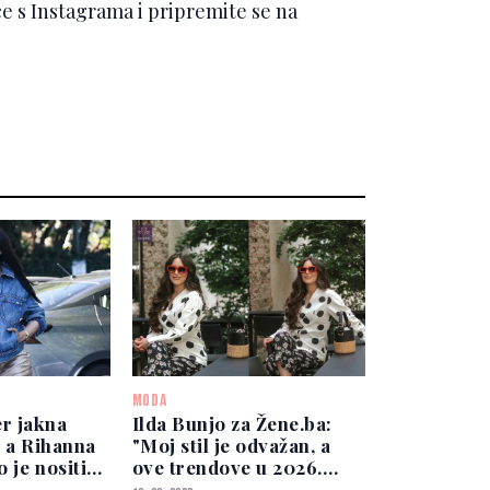
ce s Instagrama i pripremite se na
MODA
r jakna
Ilda Bunjo za Žene.ba:
, a Rihanna
"Moj stil je odvažan, a
 je nositi
ove trendove u 2026.
preskačem"