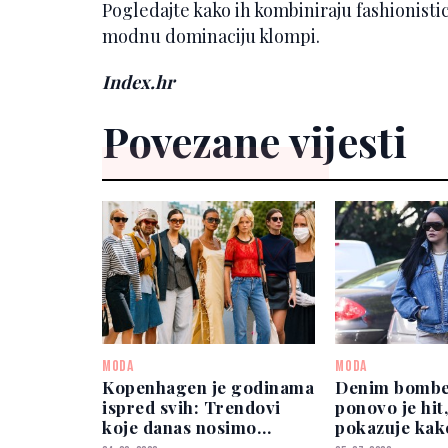
Pogledajte kako ih kombiniraju fashionisti
modnu dominaciju klompi.
Index.hr
Povezane vijesti
MODA
MODA
Kopenhagen je godinama
Denim bombe
ispred svih: Trendovi
ponovo je hit
koje danas nosimo
pokazuje kako
nastali su tamo
sa stilom