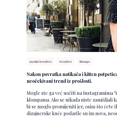
modni trendovi
trendovi
klompe
Nakon povratka natikača i kitten potpetica
neočekivani trend iz prošlosti.
Mogle ste ga već uočiti na Instagramima "it" 
klompama. Ako se nikada niste zamišljali k
bi se moglo promijeniti jer, osim što ćete 
dizajnerske kuće podarile su im nova, neodo