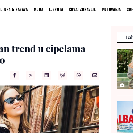
ltura & zabava
Moda
Ljepota
Čuvaj zdravlje
Putovanja
So
Izd
dan trend u cipelama
ao