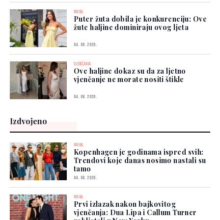
MODA
Puter žuta dobila je konkurenciju: Ove
žute haljine dominiraju ovog ljeta
04. 08. 2026.
VJENČANJA
Ove haljine dokaz su da za ljetno
vjenčanje ne morate nositi štikle
04. 08. 2026.
Izdvojeno
MODA
Kopenhagen je godinama ispred svih:
Trendovi koje danas nosimo nastali su
tamo
04. 08. 2026.
MODA
Prvi izlazak nakon bajkovitog
vjenčanja: Dua Lipa i Callum Turner