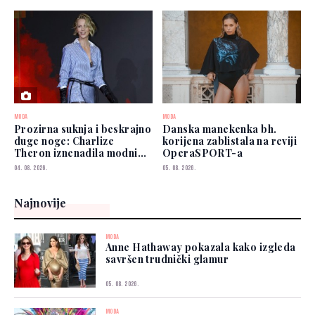
MODA
MODA
Prozirna suknja i beskrajno
Danska manekenka bh.
duge noge: Charlize
korijena zablistala na reviji
Theron iznenadila modnim
OperaSPORT-a
izborom
04. 08. 2026.
05. 08. 2026.
Najnovije
MODA
Anne Hathaway pokazala kako izgleda
savršen trudnički glamur
05. 08. 2026.
MODA