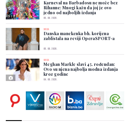
Karneval na Barbadosu ne može bez
Rihanne: Mnogi kažu da joj je ovo
jedno od najboljih izdanja
05. 08. 2026.
MODA
Danska manekenka bh. korijena
zablistala na reviji OperaSPORT-a
05. 08. 2026.
MODA
Meghan Markle slavi 45. rođendan:
Ovo su njena najbolja modna izdanja
kroz godine
04. 08. 2026.