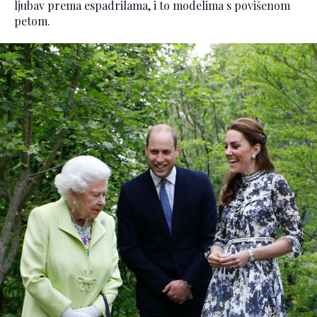
ljubav prema espadrilama, i to modelima s povišenom
petom.