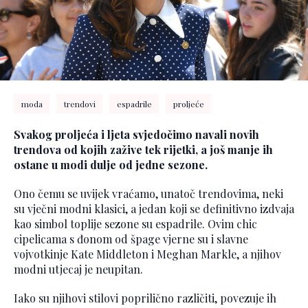
moda
trendovi
espadrile
proljeće
Svakog proljeća i ljeta svjedočimo navali novih
trendova od kojih zažive tek rijetki, a još manje ih
ostane u modi dulje od jedne sezone.
Ono čemu se uvijek vraćamo, unatoč trendovima, neki
su vječni modni klasici, a jedan koji se definitivno izdvaja
kao simbol toplije sezone su espadrile. Ovim chic
cipelicama s đonom od špage vjerne su i slavne
vojvotkinje Kate Middleton i Meghan Markle, a njihov
modni utjecaj je neupitan.
Iako su njihovi stilovi poprilično različiti, povezuje ih