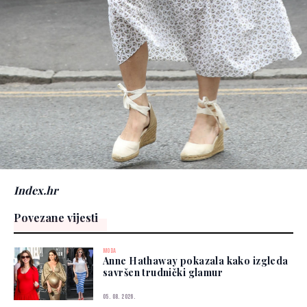
Index.hr
Povezane vijesti
MODA
Anne Hathaway pokazala kako izgleda
savršen trudnički glamur
05. 08. 2026.