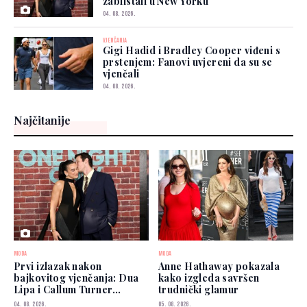
zablistali u New Yorku
04. 08. 2026.
VJENČANJA
Gigi Hadid i Bradley Cooper viđeni s
prstenjem: Fanovi uvjereni da su se
vjenčali
04. 08. 2026.
Najčitanije
MODA
MODA
Prvi izlazak nakon
Anne Hathaway pokazala
bajkovitog vjenčanja: Dua
kako izgleda savršen
Lipa i Callum Turner
trudnički glamur
zablistali u New Yorku
04. 08. 2026.
05. 08. 2026.