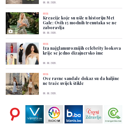
06. 08. 2026.
MODA
Kreacije koje su ušle u historiju Met
Gale: Ovih 15 modnih trenutaka se ne
zaboravlja
06. 08. 2026.
MODA
Iza najglamuroznijih celebrity lookova
krije se jedno dizajnersko ime
06. 08. 2026.
MODA
Ove ravne sandale dokaz su da haljine
ne traže uvijek štikle
06. 08. 2026.