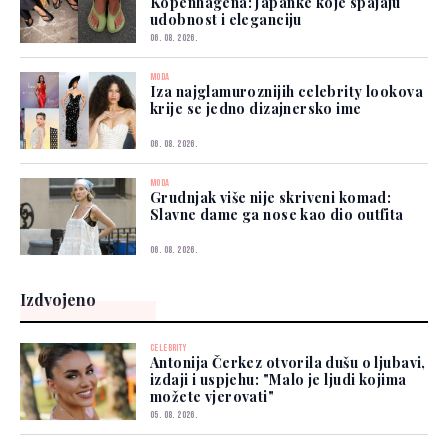
Kopenhagena: Japanke koje spajaju
udobnost i eleganciju
06. 08. 2026.
MODA
Iza najglamuroznijih celebrity lookova
krije se jedno dizajnersko ime
06. 08. 2026.
MODA
Grudnjak više nije skriveni komad:
Slavne dame ga nose kao dio outfita
06. 08. 2026.
Izdvojeno
CELEBRITY
Antonija Čerkez otvorila dušu o ljubavi,
izdaji i uspjehu: "Malo je ljudi kojima
možete vjerovati"
05. 08. 2026.