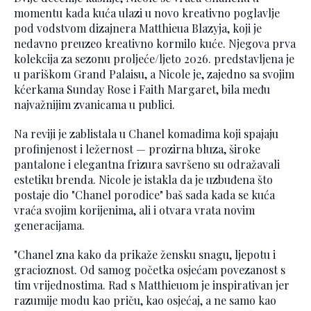
momentu kada kuća ulazi u novo kreativno poglavlje
pod vodstvom dizajnera Matthieua Blazyja, koji je
nedavno preuzeo kreativno kormilo kuće. Njegova prva
kolekcija za sezonu proljeće/ljeto 2026. predstavljena je
u pariškom Grand Palaisu, a Nicole je, zajedno sa svojim
kćerkama Sunday Rose i Faith Margaret, bila među
najvažnijim zvanicama u publici.
Na reviji je zablistala u Chanel komadima koji spajaju
profinjenost i ležernost — prozirna bluza, široke
pantalone i elegantna frizura savršeno su odražavali
estetiku brenda. Nicole je istakla da je uzbuđena što
postaje dio "Chanel porodice" baš sada kada se kuća
vraća svojim korijenima, ali i otvara vrata novim
generacijama.
"Chanel zna kako da prikaže žensku snagu, ljepotu i
gracioznost. Od samog početka osjećam povezanost s
tim vrijednostima. Rad s Matthieuom je inspirativan jer
razumije modu kao priču, kao osjećaj, a ne samo kao