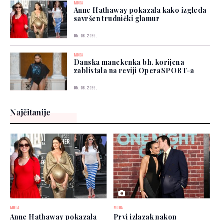
MODA
Anne Hathaway pokazala kako izgleda
savršen trudnički glamur
05. 08. 2026.
MODA
Danska manekenka bh. korijena
zablistala na reviji OperaSPORT-a
05. 08. 2026.
Najčitanije
MODA
MODA
Anne Hathaway pokazala
Prvi izlazak nakon