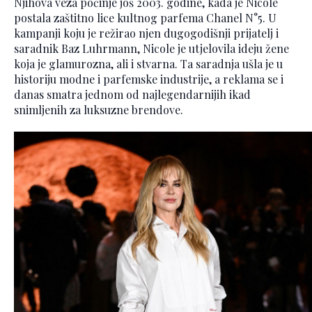
Njihova veza počinje još 2003. godine, kada je Nicole
postala zaštitno lice kultnog parfema Chanel N°5. U
kampanji koju je režirao njen dugogodišnji prijatelj i
saradnik Baz Luhrmann, Nicole je utjelovila ideju žene
koja je glamurozna, ali i stvarna. Ta saradnja ušla je u
historiju modne i parfemske industrije, a reklama se i
danas smatra jednom od najlegendarnijih ikad
snimljenih za luksuzne brendove.