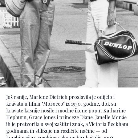
Još ranije, Marlene Dietrich proslavila je odijelo i
kravatu u filmu "Morocco" iz 1930. godine, dok su
kravate kasnije nosile i modne ikone poput Katharine
Hepburn, Grace Jones i princeze Diane. Janelle Monáe
ih je pretvorila u svoj zaštitni znak, a Victoria Beckham
godinama ih stilizuje na različite načine — od
kombinacije s smoking sakoom bez košulje 2008.