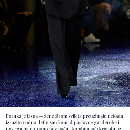
Poruka je jasna — žene širom svijeta preuzimaju nekada
izrazito rodno definisan komad poslovne garderobe i
nose ga na potpuno nov način, kombinujući kravatu uz