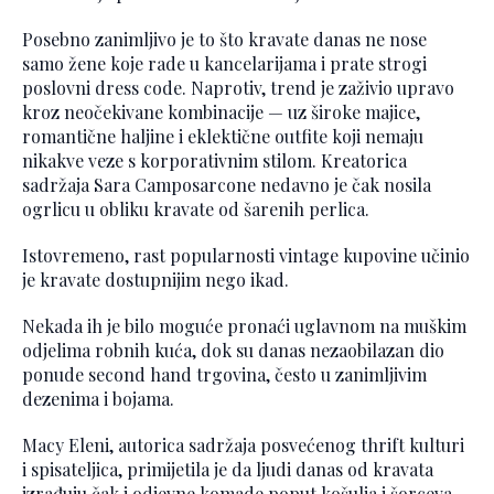
Posebno zanimljivo je to što kravate danas ne nose
samo žene koje rade u kancelarijama i prate strogi
poslovni dress code. Naprotiv, trend je zaživio upravo
kroz neočekivane kombinacije — uz široke majice,
romantične haljine i eklektične outfite koji nemaju
nikakve veze s korporativnim stilom. Kreatorica
sadržaja Sara Camposarcone nedavno je čak nosila
ogrlicu u obliku kravate od šarenih perlica.
Istovremeno, rast popularnosti vintage kupovine učinio
je kravate dostupnijim nego ikad.
Nekada ih je bilo moguće pronaći uglavnom na muškim
odjelima robnih kuća, dok su danas nezaobilazan dio
ponude second hand trgovina, često u zanimljivim
dezenima i bojama.
Macy Eleni, autorica sadržaja posvećenog thrift kulturi
i spisateljica, primijetila je da ljudi danas od kravata
izrađuju čak i odjevne komade poput košulja i šorceva.