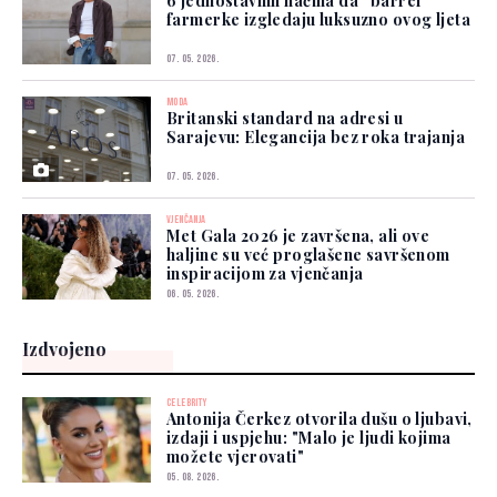
6 jednostavnih načina da “barrel”
farmerke izgledaju luksuzno ovog ljeta
07. 05. 2026.
MODA
Britanski standard na adresi u
Sarajevu: Elegancija bez roka trajanja
07. 05. 2026.
VJENČANJA
Met Gala 2026 je završena, ali ove
haljine su već proglašene savršenom
inspiracijom za vjenčanja
06. 05. 2026.
Izdvojeno
CELEBRITY
Antonija Čerkez otvorila dušu o ljubavi,
izdaji i uspjehu: "Malo je ljudi kojima
možete vjerovati"
05. 08. 2026.