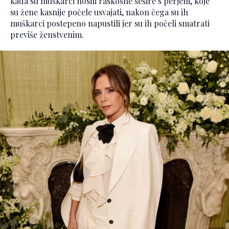
kada su muškarci nosili raskošne šešire s perjem, koje
su žene kasnije počele usvajati, nakon čega su ih
muškarci postepeno napustili jer su ih počeli smatrati
previše ženstvenim.