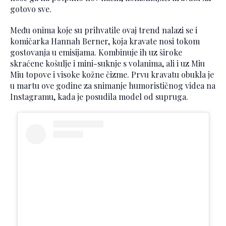
gotovo sve.
Među onima koje su prihvatile ovaj trend nalazi se i
komičarka Hannah Berner, koja kravate nosi tokom
gostovanja u emisijama. Kombinuje ih uz široke
skraćene košulje i mini-suknje s volanima, ali i uz Miu
Miu topove i visoke kožne čizme. Prvu kravatu obukla je
u martu ove godine za snimanje humorističnog videa na
Instagramu, kada je posudila model od supruga.