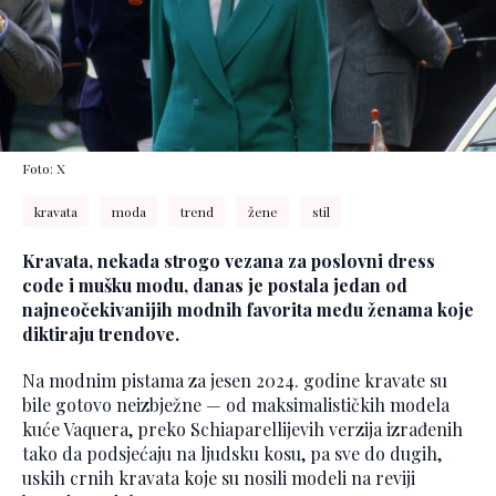
Foto: X
kravata
moda
trend
žene
stil
Kravata, nekada strogo vezana za poslovni dress
code i mušku modu, danas je postala jedan od
najneočekivanijih modnih favorita među ženama koje
diktiraju trendove.
Na modnim pistama za jesen 2024. godine kravate su
bile gotovo neizbježne — od maksimalističkih modela
kuće Vaquera, preko Schiaparellijevih verzija izrađenih
tako da podsjećaju na ljudsku kosu, pa sve do dugih,
uskih crnih kravata koje su nosili modeli na reviji