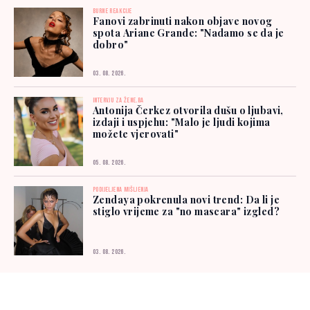
BURNE REAKCIJE
Fanovi zabrinuti nakon objave novog
spota Ariane Grande: "Nadamo se da je
dobro"
03. 08. 2026.
INTERVJU ZA ŽENE.BA
Antonija Čerkez otvorila dušu o ljubavi,
izdaji i uspjehu: "Malo je ljudi kojima
možete vjerovati"
05. 08. 2026.
PODIJELJENA MIŠLJENJA
Zendaya pokrenula novi trend: Da li je
stiglo vrijeme za "no mascara" izgled?
03. 08. 2026.