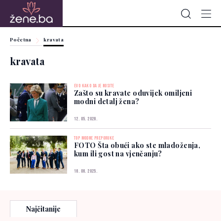
Početna
kravata
kravata
EVO KAKO DA JE NOSITE
Zašto su kravate oduvijek omiljeni
modni detalj žena?
12. 05. 2026.
TOP MODNE PREPORUKE
FOTO Šta obući ako ste mladoženja,
kum ili gost na vjenčanju?
16. 06. 2025.
Najčitanije