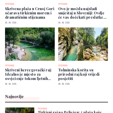
PUTOVANJA
PUTOVANJA
Skrivena plaža u Crnoj Gori
Ovo je možda najslađi
očarava tirkiznim morem i
smještaj u Sloveniji: Ovdje
dramatičnim stijenama
će vas dočekati preslatke
koze
05. 08. 2026.
05. 08. 2026.
PUTOVANJA
PUTOVANJA
Skriveni hercegovački raj:
Tolminska korita su
Idealno je mjesto za
prirodni raj koji vrijedi
osvježenje tokom ljetnih
posjetiti
vrućina
06. 08. 2026.
06. 08. 2026.
Najnovije
PUTOVANJA
Tirkizni raj na Pelješcu: 5 plaža koje