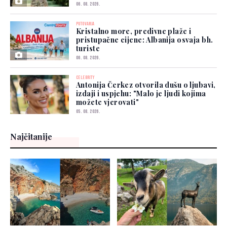
06. 08. 2026.
PUTOVANJA
Kristalno more, predivne plaže i
pristupačne cijene: Albanija osvaja bh.
turiste
06. 08. 2026.
CELEBRITY
Antonija Čerkez otvorila dušu o ljubavi,
izdaji i uspjehu: "Malo je ljudi kojima
možete vjerovati"
05. 08. 2026.
Najčitanije