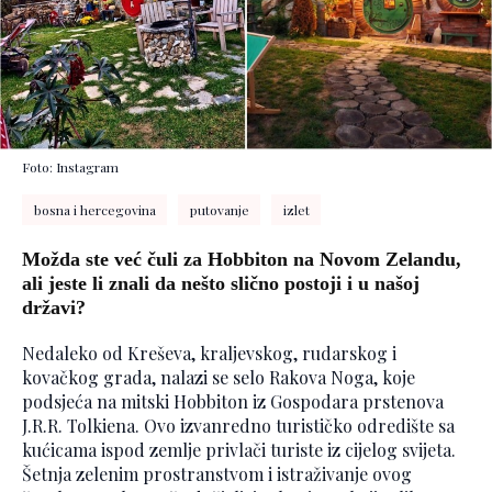
Foto: Instagram
bosna i hercegovina
putovanje
izlet
Možda ste već čuli za Hobbiton na Novom Zelandu,
ali jeste li znali da nešto slično postoji i u našoj
državi?
Nedaleko od Kreševa, kraljevskog, rudarskog i
kovačkog grada, nalazi se selo Rakova Noga, koje
podsjeća na mitski Hobbiton iz Gospodara prstenova
J.R.R. Tolkiena. Ovo izvanredno turističko odredište sa
kućicama ispod zemlje privlači turiste iz cijelog svijeta.
Šetnja zelenim prostranstvom i istraživanje ovog