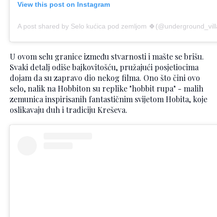
View this post on Instagram
A post shared by Selo kućica pod zemljom 🍀(@underground_vil
U ovom selu granice između stvarnosti i mašte se brišu.
Svaki detalj odiše bajkovitošću, pružajući posjetiocima
dojam da su zapravo dio nekog filma. Ono što čini ovo
selo, nalik na Hobbiton su replike "hobbit rupa" - malih
zemunica inspirisanih fantastičnim svijetom Hobita, koje
oslikavaju duh i tradiciju Kreševa.