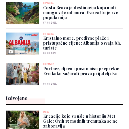
PUTOVANJA
Costa Brava je destinacija koja nudi
mnogo više od mora: Evo zašto je sve
popularnija
07. 08. 2026.
PUTOVANJA
Kristalno more, predivne plaže i
pristupačne cijene: Albanija osvaja bh.
turiste
06. 08. 2026.
LIFESTYLE
Partner, djeca i posao nisu prepreka:
Evo kako sačuvati prava prijateljstva
06. 08. 2026.
Izdvojeno
MODA
Kreacije koje su ušle u historiju Met
Gale: Ovih 15 modnih trenutaka se ne
zaboravlja