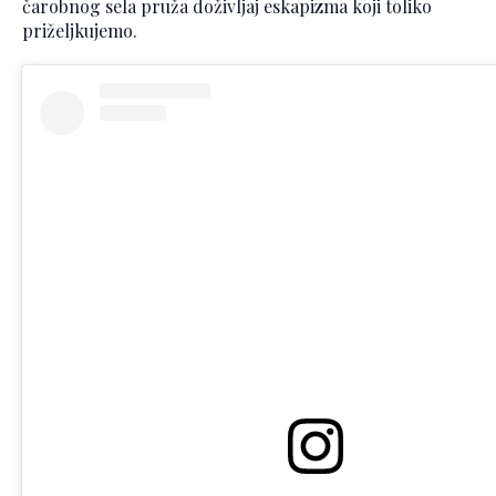
čarobnog sela pruža doživljaj eskapizma koji toliko
priželjkujemo.