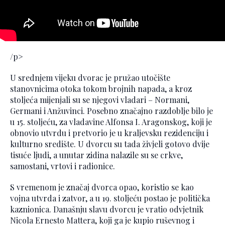
/p>
U srednjem vijeku dvorac je pružao utočište
stanovnicima otoka tokom brojnih napada, a kroz
stoljeća mijenjali su se njegovi vladari – Normani,
Germani i Anžuvinci. Posebno značajno razdoblje bilo je
u 15. stoljeću, za vladavine Alfonsa I. Aragonskog, koji je
obnovio utvrdu i pretvorio je u kraljevsku rezidenciju i
kulturno središte. U dvorcu su tada živjeli gotovo dvije
tisuće ljudi, a unutar zidina nalazile su se crkve,
samostani, vrtovi i radionice.
S vremenom je značaj dvorca opao, koristio se kao
vojna utvrda i zatvor, a u 19. stoljeću postao je politička
kaznionica. Današnju slavu dvorcu je vratio odvjetnik
Nicola Ernesto Mattera, koji ga je kupio ruševnog i