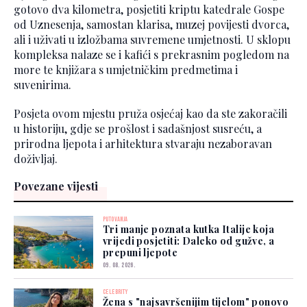
gotovo dva kilometra, posjetiti kriptu katedrale Gospe
od Uznesenja, samostan klarisa, muzej povijesti dvorca,
ali i uživati u izložbama suvremene umjetnosti. U sklopu
kompleksa nalaze se i kafići s prekrasnim pogledom na
more te knjižara s umjetničkim predmetima i
suvenirima.
Posjeta ovom mjestu pruža osjećaj kao da ste zakoračili
u historiju, gdje se prošlost i sadašnjost susreću, a
prirodna ljepota i arhitektura stvaraju nezaboravan
doživljaj.
Povezane vijesti
PUTOVANJA
Tri manje poznata kutka Italije koja
vrijedi posjetiti: Daleko od gužve, a
prepuni ljepote
09. 08. 2026.
CELEBRITY
Žena s "najsavršenijim tijelom" ponovo