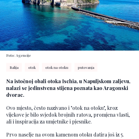
Foto: Agencije
Italija
otok
otok na otoku
putovanja
Na istočnoj obali otoka Ischia, u Napuljskom zaljevu,
nalazi se jedinstvena stijena poznata kao Aragonski
dvorac.
Ovo mjesto, često nazivano i "otok na otoku", kroz
vijekove je bilo svjedok brojnih ratova, promjena vlasti,
ali i inspiracija za umjetnike i pjesnike.
Prvo naselje na ovom kamenom otoku datira još iz 5.