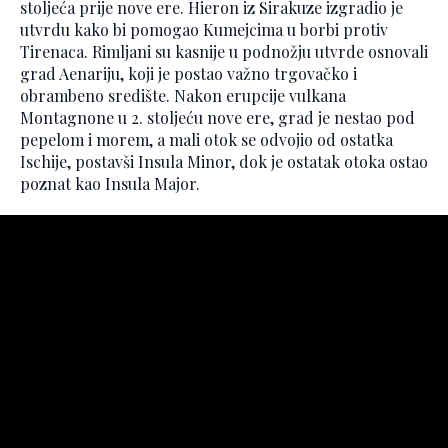
stoljeća prije nove ere. Hieron iz Sirakuze izgradio je
utvrdu kako bi pomogao Kumejcima u borbi protiv
Tirenaca. Rimljani su kasnije u podnožju utvrde osnovali
grad Aenariju, koji je postao važno trgovačko i
obrambeno središte. Nakon erupcije vulkana
Montagnone u 2. stoljeću nove ere, grad je nestao pod
pepelom i morem, a mali otok se odvojio od ostatka
Ischije, postavši Insula Minor, dok je ostatak otoka ostao
poznat kao Insula Major.