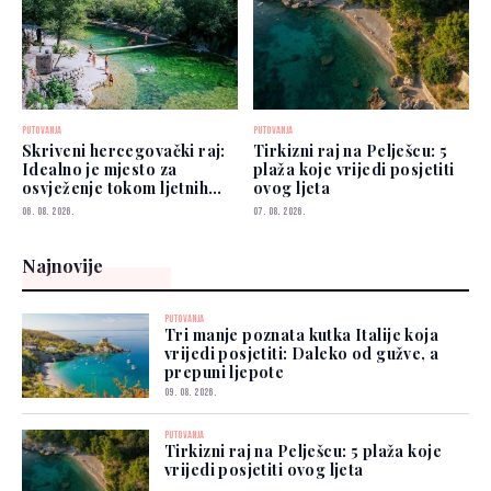
PUTOVANJA
PUTOVANJA
Skriveni hercegovački raj:
Tirkizni raj na Pelješcu: 5
Idealno je mjesto za
plaža koje vrijedi posjetiti
osvježenje tokom ljetnih
ovog ljeta
vrućina
06. 08. 2026.
07. 08. 2026.
Najnovije
PUTOVANJA
Tri manje poznata kutka Italije koja
vrijedi posjetiti: Daleko od gužve, a
prepuni ljepote
09. 08. 2026.
PUTOVANJA
Tirkizni raj na Pelješcu: 5 plaža koje
vrijedi posjetiti ovog ljeta