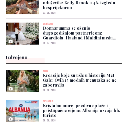
oduševila: Kelly Brook u 46. izgleda
besprijekorno
07. 08. 2026.
VJENČANJA
Donnarumma se oženio
dugogodišnjom partnericom:
Guardiola, Haaland i Maldini među
gostima
25. 07. 2026.
Izdvojeno
MODA
Kreacije koje su ušle u historiju Met
Gale: Ovih 15 modnih trenutaka se ne
zaboravlja
06. 08. 2026.
PUTOVANJA
Kristalno more, predivne plaže i
pristupačne cijene: Albanija osvaja bh.
turiste
06. 08. 2026.