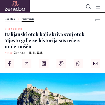
Početna
Putovanja
OTOK NA OTOKU
Italijanski otok koji skriva svoj otok:
Mjesto gdje se historija susreće s
umjetnošću
Autor:
Žene.ba
16. 11. 2025.