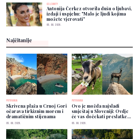
CELEBRITY
Antonija Čerkez otvorila dušu o ljubavi,
izdaji i uspjehu: "Malo je ljudi kojima
možete vjerovati"
05. 08. 2026.
Najčitanije
PUTOVANJA
PUTOVANJA
Skrivena plaža u Crnoj Gori
Ovo je možda najslađi
očarava tirkiznim morem i
smještaj u Sloveniji: Ovdje
dramatičnim stijenama
će vas dočekati preslatke
koze
05. 08. 2026.
05. 08. 2026.