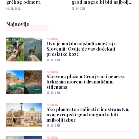
grčkog odmora
grad mogao bi biti najbolji
izbor
03. 08. 2026.
05. 08. 2026.
Najnovije
PUTOVANJA
Ovo je možda najslađi smještaj u
Sloveniji: Ovdje će vas dočekati
preslatke koze
05. 08. 2026.
PUTOVANJA
Skrivena plaža u Crnoj Gori očarava
tirkiznim morem i dramatičnim
stijenama
05. 08. 2026.
PUTOVANJA
Ako planirate studirati u inostranstvu,
ovaj evropski grad mogao bi biti
najbolji izbor
05. 08. 2026.
PUTOVANJA