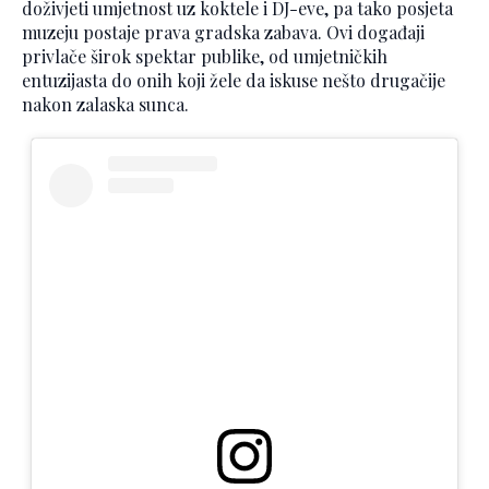
doživjeti umjetnost uz koktele i DJ-eve, pa tako posjeta
muzeju postaje prava gradska zabava. Ovi događaji
privlače širok spektar publike, od umjetničkih
entuzijasta do onih koji žele da iskuse nešto drugačije
nakon zalaska sunca.