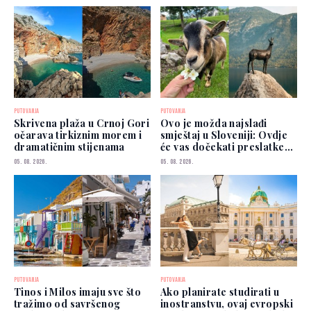
PUTOVANJA
PUTOVANJA
Skrivena plaža u Crnoj Gori
Ovo je možda najslađi
očarava tirkiznim morem i
smještaj u Sloveniji: Ovdje
dramatičnim stijenama
će vas dočekati preslatke
koze
05. 08. 2026.
05. 08. 2026.
PUTOVANJA
PUTOVANJA
Tinos i Milos imaju sve što
Ako planirate studirati u
tražimo od savršenog
inostranstvu, ovaj evropski