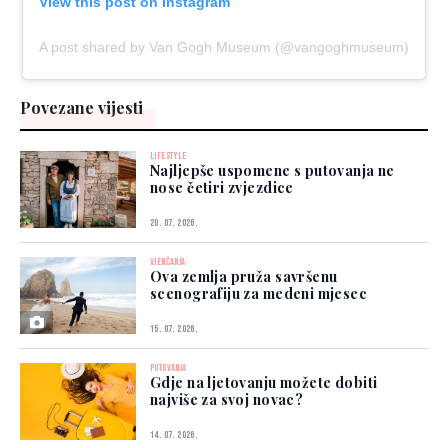
View this post on Instagram
A post shared by Van Gogh Museum (@vangoghmuseum)
Povezane vijesti
LIFESTYLE
Najljepše uspomene s putovanja ne
nose četiri zvjezdice
20. 07. 2026.
VJENČANJA
Ova zemlja pruža savršenu
scenografiju za medeni mjesec
15. 07. 2026.
PUTOVANJA
Gdje na ljetovanju možete dobiti
najviše za svoj novac?
14. 07. 2026.