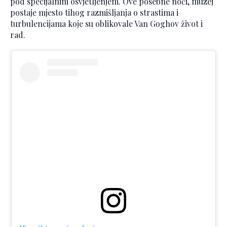
pod specijalnim osvjetljenjem. Ove posebne noći, muzej
postaje mjesto tihog razmišljanja o strastima i
turbulencijama koje su oblikovale Van Goghov život i
rad.