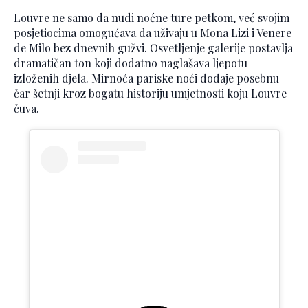
Louvre ne samo da nudi noćne ture petkom, već svojim
posjetiocima omogućava da uživaju u Mona Lizi i Venere
de Milo bez dnevnih gužvi. Osvetljenje galerije postavlja
dramatičan ton koji dodatno naglašava ljepotu
izloženih djela. Mirnoća pariske noći dodaje posebnu
čar šetnji kroz bogatu historiju umjetnosti koju Louvre
čuva.