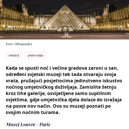
Foto: Urbansider
muzej
putovanja
Kada se spusti noć i većina gradova zaroni u san,
određeni svjetski muzeji tek tada otvaraju svoja
vrata, pružajući posjetiocima jedinstveno iskustvo
noćnog umjetničkog doživljaja. Zamislite šetnju
kroz tihe galerije, osvijetljene samo suptilnim
svjetlima, gdje umjetnička djela dolaze do izražaja
na posve nov način. Ovo su muzeji poznati po
svojim noćnim turama.
Muzej Louvre / Pariz