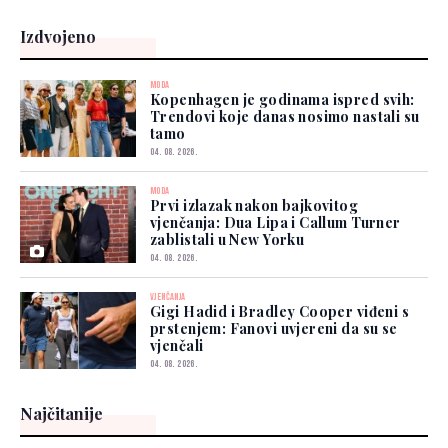
Izdvojeno
MODA
Kopenhagen je godinama ispred svih:
Trendovi koje danas nosimo nastali su
tamo
04. 08. 2026.
MODA
Prvi izlazak nakon bajkovitog
vjenčanja: Dua Lipa i Callum Turner
zablistali u New Yorku
04. 08. 2026.
VJENČANJA
Gigi Hadid i Bradley Cooper viđeni s
prstenjem: Fanovi uvjereni da su se
vjenčali
04. 08. 2026.
Najčitanije