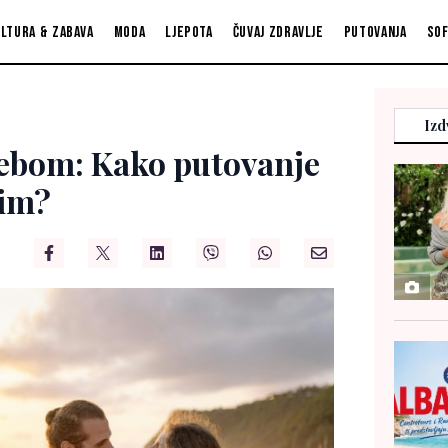
ltura & zabava
Moda
Ljepota
Čuvaj zdravlje
Putovanja
So
Izd
bebom: Kako putovanje
jim?