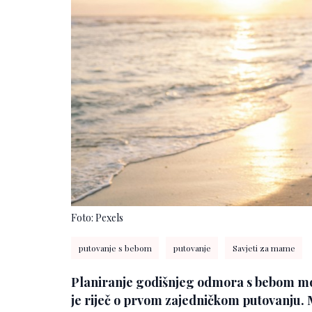
Foto: Pexels
putovanje s bebom
putovanje
Savjeti za mame
Planiranje godišnjeg odmora s bebom mož
je riječ o prvom zajedničkom putovanju