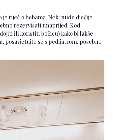
a je riječ o bebama. Neki nude dječije
rebno rezervisati unaprijed. Kod
dojiti ili koristiti bočicu) kako bi lakše
ja, posavjetujte se s pedijatrom, posebno