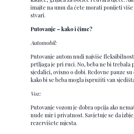
imajte na umu da ćete morati ponijeti viš
stvari.
Putovanje – kako i čime?
Automobil:
Putovanje autom nudi najviše fleksibilnost
prtljaga je pri ruci. No, beba ne bi trebala
sjedalici, ovisno o dobi. Redovne pauze su 
kako bi se beba mogla ispružiti van sjedišt
Voz:
Putovanje vozom je dobra opcija ako nemat
nude mir i privatnost. Savjetuje se da izbj
rezervišete mjesta.