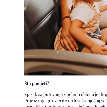
Šta ponijeti?
Spisak za putovanje s bebom obično je dug,
Prije svega, provjerite da li vaš smještaj
krevetića, podloge za presvlačenje ili bab