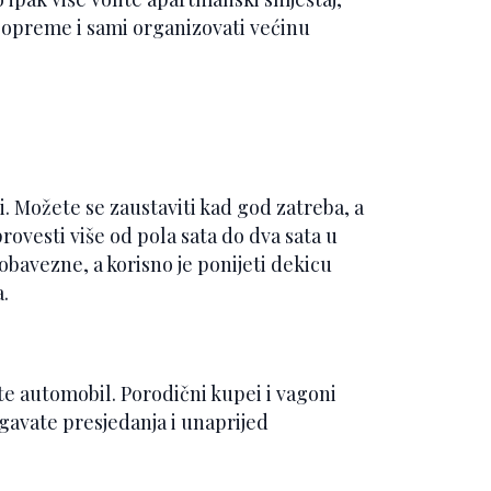
e opreme i sami organizovati većinu
i. Možete se zaustaviti kad god zatreba, a
 provesti više od pola sata do dva sata u
obavezne, a korisno je ponijeti dekicu
a.
e automobil. Porodični kupei i vagoni
egavate presjedanja i unaprijed