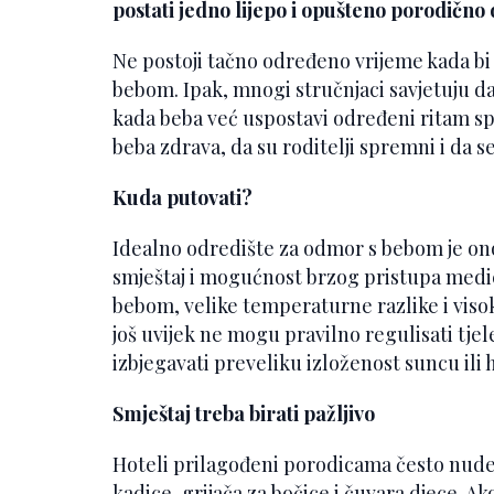
postati jedno lijepo i opušteno porodično 
Ne postoji tačno određeno vrijeme kada bi 
bebom. Ipak, mnogi stručnjaci savjetuju da
kada beba već uspostavi određeni ritam spav
beba zdrava, da su roditelji spremni i da se
Kuda putovati?
Idealno odredište za odmor s bebom je ono
smještaj i mogućnost brzog pristupa medi
bebom, velike temperaturne razlike i viso
još uvijek ne mogu pravilno regulisati tje
izbjegavati preveliku izloženost suncu ili 
Smještaj treba birati pažljivo
Hoteli prilagođeni porodicama često nude
kadice, grijača za bočice i čuvara djece. Ak