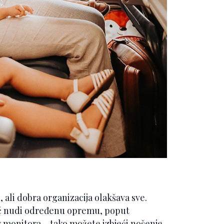
 ali dobra organizacija olakšava sve.
 već nudi određenu opremu, poput
y monitora – tako možete izbjeći nošenje