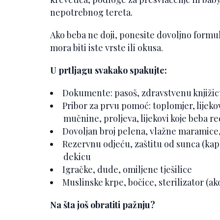
nepotrebnog tereta.
Ako beba ne doji, ponesite dovoljno formul
mora biti iste vrste ili okusa.
U prtljagu svakako spakujte:
Dokumente: pasoš, zdravstvenu knjižicu
Pribor za prvu pomoć: toplomjer, lijeko
mučnine, proljeva, lijekovi koje beba re
Dovoljan broj pelena, vlažne maramice
Rezervnu odjeću, zaštitu od sunca (ka
dekicu
Igračke, dude, omiljene tješilice
Muslinske krpe, bočice, sterilizator (ak
Na šta još obratiti pažnju?