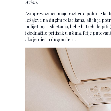
Avion:
Avioprevoznici imaju različite politike kad
ležajeve na dugim relacijama, ali ih je pot
polijetanja i slijetanja, bebe bi trebale piti (
izjednačile pritisak u ušima. Prije putovan
ako je riječ o dugom letu.