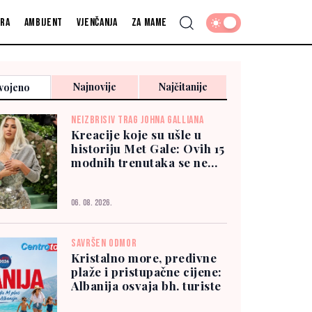
fra
Ambijent
Vjenčanja
Za mame
Najnovije
Najčitanije
vojeno
NEIZBRISIV TRAG JOHNA GALLIANA
Kreacije koje su ušle u
historiju Met Gale: Ovih 15
modnih trenutaka se ne
zaboravlja
06. 08. 2026.
SAVRŠEN ODMOR
Kristalno more, predivne
plaže i pristupačne cijene:
Albanija osvaja bh. turiste