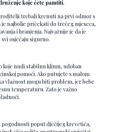
druženje koje ćete pamtiti.
roditelji trebali krenuti na prvi odmor s
 je najbolje pričekati do trećeg mjeseca,
anja i hranjenja. Najvažnije je da je
 svi osjećaju sigurno.
 koje nudi stabilnu klimu, udoban
cinskoj pomoći. Ako putujete s malom
ka vlažnost mogu biti problem, jer bebe
lesnu temperaturu. Zato je važno
hladnoći.
 pogodnosti poput dječijeg krevetića,
o ipak više volite apartmanski smještaj,