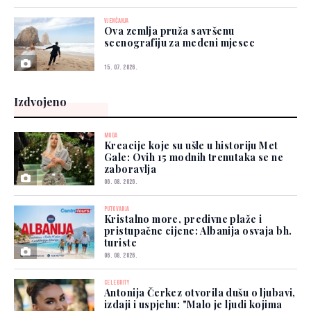
VJENČANJA
Ova zemlja pruža savršenu
scenografiju za medeni mjesec
15. 07. 2026.
Izdvojeno
MODA
Kreacije koje su ušle u historiju Met
Gale: Ovih 15 modnih trenutaka se ne
zaboravlja
06. 08. 2026.
PUTOVANJA
Kristalno more, predivne plaže i
pristupačne cijene: Albanija osvaja bh.
turiste
06. 08. 2026.
CELEBRITY
Antonija Čerkez otvorila dušu o ljubavi,
izdaji i uspjehu: "Malo je ljudi kojima