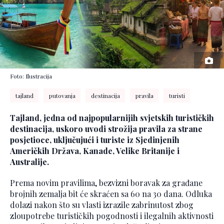
Foto: Ilustracija
tajland
putovanja
destinacija
pravila
turisti
Tajland, jedna od najpopularnijih svjetskih turističkih
destinacija, uskoro uvodi strožija pravila za strane
posjetioce, uključujući i turiste iz Sjedinjenih
Američkih Država, Kanade, Velike Britanije i
Australije.
Prema novim pravilima, bezvizni boravak za građane
brojnih zemalja bit će skraćen sa 60 na 30 dana. Odluka
dolazi nakon što su vlasti izrazile zabrinutost zbog
zloupotrebe turističkih pogodnosti i ilegalnih aktivnosti