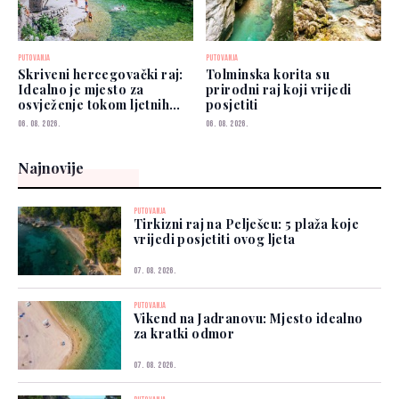
PUTOVANJA
PUTOVANJA
Skriveni hercegovački raj:
Tolminska korita su
Idealno je mjesto za
prirodni raj koji vrijedi
osvježenje tokom ljetnih
posjetiti
vrućina
06. 08. 2026.
06. 08. 2026.
Najnovije
PUTOVANJA
Tirkizni raj na Pelješcu: 5 plaža koje
vrijedi posjetiti ovog ljeta
07. 08. 2026.
PUTOVANJA
Vikend na Jadranovu: Mjesto idealno
za kratki odmor
07. 08. 2026.