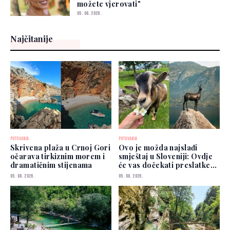
možete vjerovati"
05. 08. 2026.
Najčitanije
PUTOVANJA
PUTOVANJA
Skrivena plaža u Crnoj Gori
Ovo je možda najslađi
očarava tirkiznim morem i
smještaj u Sloveniji: Ovdje
dramatičnim stijenama
će vas dočekati preslatke
koze
05. 08. 2026.
05. 08. 2026.