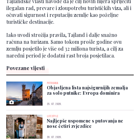
Tajlandske vlasti navode da je cilj novih mjera spriječiti
ilegalan rad, prevare i zloupotrebu turističkih viza, ali i
očuvati sigurnost i reputaciju zemlje kao poželjne
turističke destinacije.
Iako uvodi strožija pravila, Tajland i dalje snažno
računa na turizam. Samo tokom prošle godine ovu
zemlju posjetilo je više od 32 miliona turista, a cilj za
naredni period je dodatni rast broja posjetilaca.
Povezane vijesti
PUTOVANJA
Objavljena lista najsigurnijih zemalja
za solo putnike: Evropa dominira
25. 07. 2026.
LIFESTYLE
Najljepše uspomene s putovanja ne
nose četiri zvjezdice
20. 07. 2026.