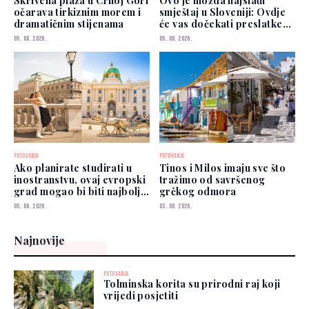
Skrivena plaža u Crnoj Gori
Ovo je možda najslađi
očarava tirkiznim morem i
smještaj u Sloveniji: Ovdje
dramatičnim stijenama
će vas dočekati preslatke
koze
05. 08. 2026.
05. 08. 2026.
PUTOVANJA
PUTOVANJA
Ako planirate studirati u
Tinos i Milos imaju sve što
inostranstvu, ovaj evropski
tražimo od savršenog
grad mogao bi biti najbolji
grčkog odmora
izbor
05. 08. 2026.
03. 08. 2026.
Najnovije
PUTOVANJA
Tolminska korita su prirodni raj koji
vrijedi posjetiti