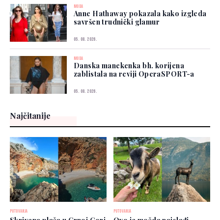
MODA
Anne Hathaway pokazala kako izgleda
savršen trudnički glamur
05. 08. 2026.
MODA
Danska manekenka bh. korijena
zablistala na reviji OperaSPORT-a
05. 08. 2026.
Najčitanije
PUTOVANJA
PUTOVANJA