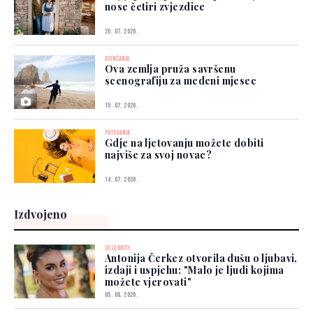
nose četiri zvjezdice
20. 07. 2026.
VJENČANJA
Ova zemlja pruža savršenu
scenografiju za medeni mjesec
15. 07. 2026.
PUTOVANJA
Gdje na ljetovanju možete dobiti
najviše za svoj novac?
14. 07. 2026.
Izdvojeno
CELEBRITY
Antonija Čerkez otvorila dušu o ljubavi,
izdaji i uspjehu: "Malo je ljudi kojima
možete vjerovati"
05. 08. 2026.