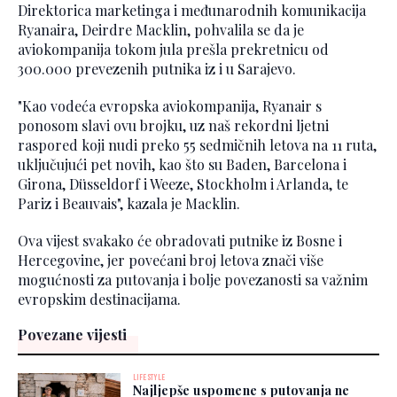
Direktorica marketinga i međunarodnih komunikacija
Ryanaira, Deirdre Macklin, pohvalila se da je
aviokompanija tokom jula prešla prekretnicu od
300.000 prevezenih putnika iz i u Sarajevo.
"Kao vodeća evropska aviokompanija, Ryanair s
ponosom slavi ovu brojku, uz naš rekordni ljetni
raspored koji nudi preko 55 sedmičnih letova na 11 ruta,
uključujući pet novih, kao što su Baden, Barcelona i
Girona, Düsseldorf i Weeze, Stockholm i Arlanda, te
Pariz i Beauvais", kazala je Macklin.
Ova vijest svakako će obradovati putnike iz Bosne i
Hercegovine, jer povećani broj letova znači više
mogućnosti za putovanja i bolje povezanosti sa važnim
evropskim destinacijama.
Povezane vijesti
LIFESTYLE
Najljepše uspomene s putovanja ne