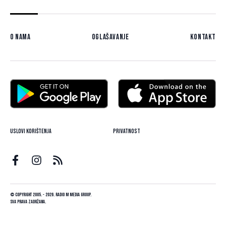
O nama
Oglašavanje
Kontakt
Uslovi korištenja
Privatnost
© Copyright 2005. - 2026. Radio M Media Group.
Sva prava zadržana.
Dizajn i programiranje:
Lampa.ba