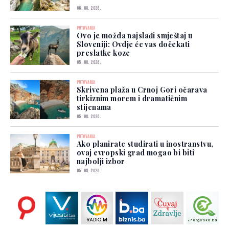
06. 08. 2026.
PUTOVANJA
Ovo je možda najslađi smještaj u
Sloveniji: Ovdje će vas dočekati
preslatke koze
05. 08. 2026.
PUTOVANJA
Skrivena plaža u Crnoj Gori očarava
tirkiznim morem i dramatičnim
stijenama
05. 08. 2026.
PUTOVANJA
Ako planirate studirati u inostranstvu,
ovaj evropski grad mogao bi biti
najbolji izbor
05. 08. 2026.