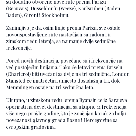
su dodatno otvorene nove rute prema Parizu
(Beauvais), Düsseldorfu (Weeze), Karlsruheu (Baden
Baden), Gironi i Stockholmu.
Zanimljivo je da, osim linije prema Parizu, sve ostale
novouspostavljene rute nastavljaju sa radom i u
zimskom redu letenja, sa najmanje dvije sedmične
frekvencije.
Pored novih destinacija, povećane su i frekvencije na
već postojećim linijama. Tako će letovi prema Briselu
(Charleroi) biti uvećani sa dvije na tri sedmične, London
Stansted će imati četiri, umjesto dosadašnja tri, dok
Memmingen ostaje na tri sedmična leta.
Ukupno, u zimskom redu letenja Ryanair će iz Sarajeva
operirati na devet destinacija, sa ukupno 11 frekvencija
više nego prošle godine, što je značajan korak za bolju
povezanost glavnog grada Bosne i Hercegovine sa
evropskim gradovima.