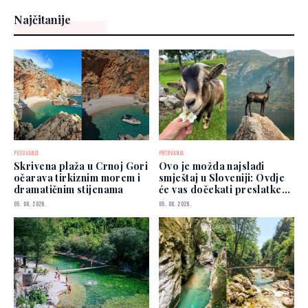
Najčitanije
PUTOVANJA
PUTOVANJA
Skrivena plaža u Crnoj Gori
Ovo je možda najslađi
očarava tirkiznim morem i
smještaj u Sloveniji: Ovdje
dramatičnim stijenama
će vas dočekati preslatke
koze
05. 08. 2026.
05. 08. 2026.