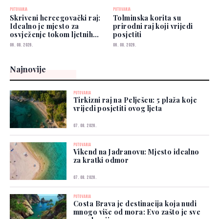
PUTOVANJA
PUTOVANJA
Skriveni hercegovački raj:
Tolminska korita su
Idealno je mjesto za
prirodni raj koji vrijedi
osvježenje tokom ljetnih
posjetiti
vrućina
06. 08. 2026.
06. 08. 2026.
Najnovije
PUTOVANJA
Tirkizni raj na Pelješcu: 5 plaža koje
vrijedi posjetiti ovog ljeta
07. 08. 2026.
PUTOVANJA
Vikend na Jadranovu: Mjesto idealno
za kratki odmor
07. 08. 2026.
PUTOVANJA
Costa Brava je destinacija koja nudi
mnogo više od mora: Evo zašto je sve