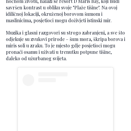
noćnom životu, nalazi se resort D Maris Bay, koji nudi
savršen kontrast u obliku svoje "Plaže tišine". Na ovoj
idiličnoj lokaciji, okruženoj borovom šumom i
maslinicima, posjetioci mogu doživjeti istinski mir.
Muzika i glasni razgovori su strogo zabranjeni, a sve što
odjekuje su zvukovi prirode – šum mora, škripa borova i
miris soli u zraku. To je mjesto gdje posjetioci mogu
pronaći osamu i uživati u trenutku potpune tišine,
daleko od užurbanog svijeta.