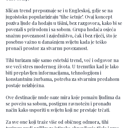
Sličan trend prepoznaje se i u Engleskoj, gdje se na
jugoistoku populariziraju ‘tihe šetnje’. Ovaj koncept
poziva ljude da hodaju u tišini, bez razgovora, kako bi se
povezali s prirodom i sa sobom. Grupa hodača osjeća
snažnu povezanost i zajedništvo, čak i bez riječi, što je
posebno važno u današnjem svijetu kada je teško
pronaći prostor za stvarnu povezanost.
Tihi turizam nije samo estetski trend, već i odgovor na
sve veći stres modernog života. U trenutku kad je lako
biti preplavljen informacijama, tehnologijom i
konstantnim žurbama, potreba za stvarnim predahom
postaje neizbježna.
Ove destinacije nude oaze mira koje pomažu ljudima da
se povežu sa sobom, postignu ravnotežu i pronađu
način kako usporiti u svijetu koji ne prestaje trčati.
Za sve one koji traže više od običnog odmora, tihi