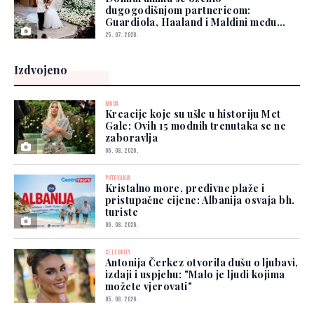
dugogodišnjom partnericom:
Guardiola, Haaland i Maldini među
gostima
25. 07. 2026.
Izdvojeno
MODA
Kreacije koje su ušle u historiju Met
Gale: Ovih 15 modnih trenutaka se ne
zaboravlja
06. 08. 2026.
PUTOVANJA
Kristalno more, predivne plaže i
pristupačne cijene: Albanija osvaja bh.
turiste
06. 08. 2026.
CELEBRITY
Antonija Čerkez otvorila dušu o ljubavi,
izdaji i uspjehu: "Malo je ljudi kojima
možete vjerovati"
05. 08. 2026.