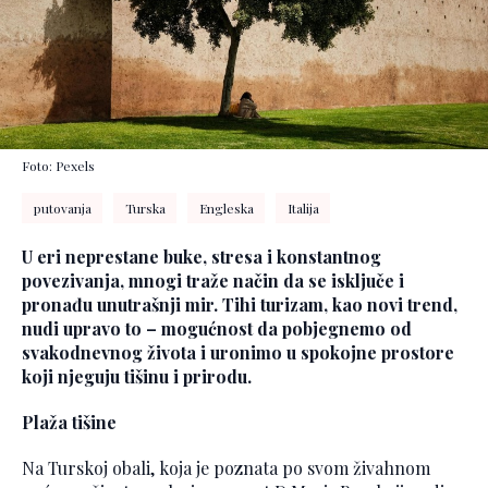
Foto: Pexels
putovanja
Turska
Engleska
Italija
U eri neprestane buke, stresa i konstantnog
povezivanja, mnogi traže način da se isključe i
pronađu unutrašnji mir. Tihi turizam, kao novi trend,
nudi upravo to – mogućnost da pobjegnemo od
svakodnevnog života i uronimo u spokojne prostore
koji njeguju tišinu i prirodu.
Plaža tišine
Na Turskoj obali, koja je poznata po svom živahnom