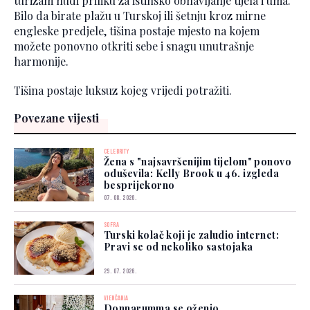
turizam nudi priliku za istinsko obnavljanje tijela i uma.
Bilo da birate plažu u Turskoj ili šetnju kroz mirne
engleske predjele, tišina postaje mjesto na kojem
možete ponovno otkriti sebe i snagu unutrašnje
harmonije.
Tišina postaje luksuz kojeg vrijedi potražiti.
Povezane vijesti
CELEBRITY
Žena s "najsavršenijim tijelom" ponovo
oduševila: Kelly Brook u 46. izgleda
besprijekorno
07. 08. 2026.
SOFRA
Turski kolač koji je zaludio internet:
Pravi se od nekoliko sastojaka
29. 07. 2026.
VJENČANJA
Donnarumma se oženio