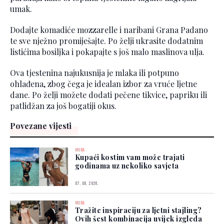
umak.
Dodajte komadiće mozzarelle i naribani Grana Padano
te sve nježno promiješajte. Po želji ukrasite dodatnim
listićima bosiljka i pokapajte s još malo maslinova ulja.
Ova tjestenina najukusnija je mlaka ili potpuno
ohlađena, zbog čega je idealan izbor za vruće ljetne
dane. Po želji možete dodati pečene tikvice, papriku ili
patlidžan za još bogatiji okus.
Povezane vijesti
MODA
Kupaći kostim vam može trajati
godinama uz nekoliko savjeta
07. 08. 2026.
MODA
Tražite inspiraciju za ljetni stajling?
Ovih šest kombinacija uvijek izgleda