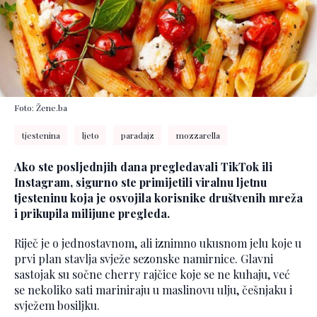
Foto: Žene.ba
tjestenina
ljeto
paradajz
mozzarella
Ako ste posljednjih dana pregledavali TikTok ili
Instagram, sigurno ste primijetili viralnu ljetnu
tjesteninu koja je osvojila korisnike društvenih mreža
i prikupila milijune pregleda.
Riječ je o jednostavnom, ali iznimno ukusnom jelu koje u
prvi plan stavlja svježe sezonske namirnice. Glavni
sastojak su sočne cherry rajčice koje se ne kuhaju, već
se nekoliko sati mariniraju u maslinovu ulju, češnjaku i
svježem bosiljku.