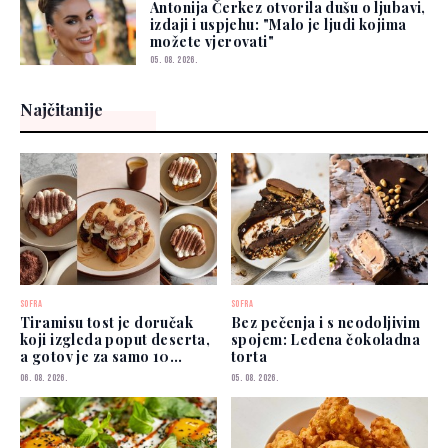
Antonija Čerkez otvorila dušu o ljubavi,
izdaji i uspjehu: "Malo je ljudi kojima
možete vjerovati"
05. 08. 2026.
Najčitanije
SOFRA
SOFRA
Tiramisu tost je doručak
Bez pečenja i s neodoljivim
koji izgleda poput deserta,
spojem: Ledena čokoladna
a gotov je za samo 10
torta
minuta
06. 08. 2026.
05. 08. 2026.