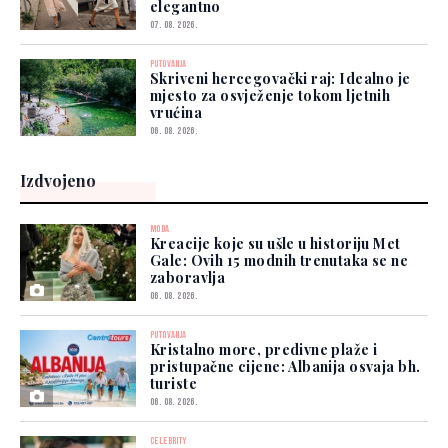
elegantno
07. 08. 2026.
PUTOVANJA
Skriveni hercegovački raj: Idealno je
mjesto za osvježenje tokom ljetnih
vrućina
06. 08. 2026.
Izdvojeno
MODA
Kreacije koje su ušle u historiju Met
Gale: Ovih 15 modnih trenutaka se ne
zaboravlja
06. 08. 2026.
PUTOVANJA
Kristalno more, predivne plaže i
pristupačne cijene: Albanija osvaja bh.
turiste
06. 08. 2026.
CELEBRITY