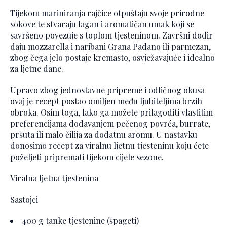
Tijekom mariniranja rajčice otpuštaju svoje prirodne
sokove te stvaraju lagan i aromatičan umak koji se
savršeno povezuje s toplom tjesteninom. Završni dodir
daju mozzarella i naribani Grana Padano ili parmezan,
zbog čega jelo postaje kremasto, osvježavajuće i idealno
za ljetne dane.
Upravo zbog jednostavne pripreme i odličnog okusa
ovaj je recept postao omiljen među ljubiteljima brzih
obroka. Osim toga, lako ga možete prilagoditi vlastitim
preferencijama dodavanjem pečenog povrća, burrate,
pršuta ili malo čilija za dodatnu aromu. U nastavku
donosimo recept za viralnu ljetnu tjesteninu koju ćete
poželjeti pripremati tijekom cijele sezone.
Viralna ljetna tjestenina
Sastojci
400 g tanke tjestenine (špageti)