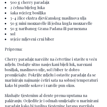
500 g cherry paradajz
2 čehna bijelog luka
šaka svježeg bosiljka
3–4 žlice ekstra djevičanskog maslinova ulja
50 g mini mozzarelle ili jedna kugla mozzarelle
50 g naribanog Grana Padana ili parmezana
sol
svježe mljeveni crni biber
Priprema:
Cherry paradajz narežite na četvrtine i stavite u veću
zdjelu. Dodajte sitno nasjeckani bijeli luk, narezani
bosiljak, maslinovo ulje, sol i biber te dobro
promiješajte. Pokrijte zdjelu i ostavite paradajz da se
mariniraju najmanje četiri sata na sobnoj temperaturi
kako bi pustile sokove i razvile pun okus.
Skuhajte tjesteninu al dente prema uputama na
pakiranju. Ocijedite je i odmah umiješajte u marinirani
paradajz kako bi toplina tjestenine lagano zagrijala