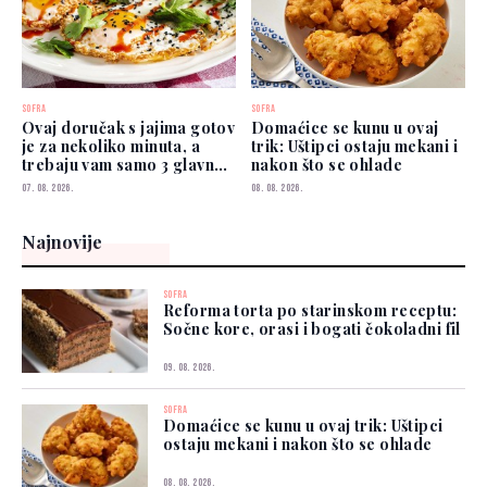
SOFRA
SOFRA
Ovaj doručak s jajima gotov
Domaćice se kunu u ovaj
je za nekoliko minuta, a
trik: Uštipci ostaju mekani i
trebaju vam samo 3 glavna
nakon što se ohlade
sastojka
07. 08. 2026.
08. 08. 2026.
Najnovije
SOFRA
Reforma torta po starinskom receptu:
Sočne kore, orasi i bogati čokoladni fil
09. 08. 2026.
SOFRA
Domaćice se kunu u ovaj trik: Uštipci
ostaju mekani i nakon što se ohlade
08. 08. 2026.