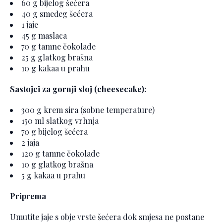
60 g bijelog šećera
40 g smeđeg šećera
1 jaje
45 g maslaca
70 g tamne čokolade
25 g glatkog brašna
10 g kakaa u prahu
Sastojci za gornji sloj (cheesecake):
300 g krem sira (sobne temperature)
150 ml slatkog vrhnja
70 g bijelog šećera
2 jaja
120 g tamne čokolade
10 g glatkog brašna
5 g kakaa u prahu
Priprema
Umutite jaje s obje vrste šećera dok smjesa ne postane