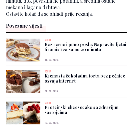
minuta, dok površina ne potamni, a sredina ostane
mekana i lagano drhtava.
Ostavite kolač da se ohladi prije rezanja.
Povezane vijesti
SOFRA
Bez rerne i puno posla: Napravite ljetni
tiramisu za samo 20 minuta
31. 07. 2026.
SOFRA
Kremasta čokoladna torta bez pećnice
osvaja internet
21. 07. 2026.
SOFRA
Proteinski cheesecake sa zdravijim
sastojcima
10. 07. 2026.