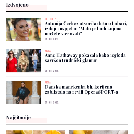
Izdvojeno
CELEBRITY
Antonija Čerkez otvorila dušu o ljubavi,
izdaji i uspjehu: "Malo je ljudi kojima
možete vjerovati"
05. 08. 2026.
MODA
Anne Hathaway pokazala kako izgleda
savršen trudnički glamur
05. 08. 2026.
MODA
Danska manekenka bh. korijena
zablistala na reviji OperaSPORT-a
05. 08. 2026.
Najčitanije