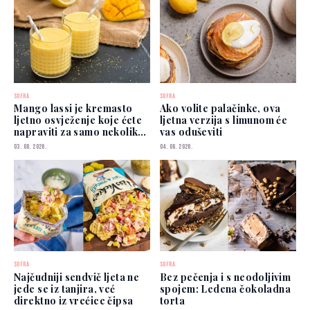
SOFRA
SOFRA
Mango lassi je kremasto
Ako volite palačinke, ova
ljetno osvježenje koje ćete
ljetna verzija s limunom će
napraviti za samo nekoliko
vas oduševiti
minuta
03. 08. 2026.
04. 08. 2026.
SOFRA
SOFRA
Najčudniji sendvič ljeta ne
Bez pečenja i s neodoljivim
jede se iz tanjira, već
spojem: Ledena čokoladna
direktno iz vrećice čipsa
torta