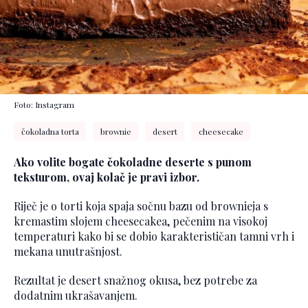
Foto: Instagram
čokoladna torta
brownie
desert
cheesecake
Ako volite bogate čokoladne deserte s punom
teksturom, ovaj kolač je pravi izbor.
Riječ je o torti koja spaja sočnu bazu od brownieja s
kremastim slojem cheesecakea, pečenim na visokoj
temperaturi kako bi se dobio karakterističan tamni vrh i
mekana unutrašnjost.
Rezultat je desert snažnog okusa, bez potrebe za
dodatnim ukrašavanjem.