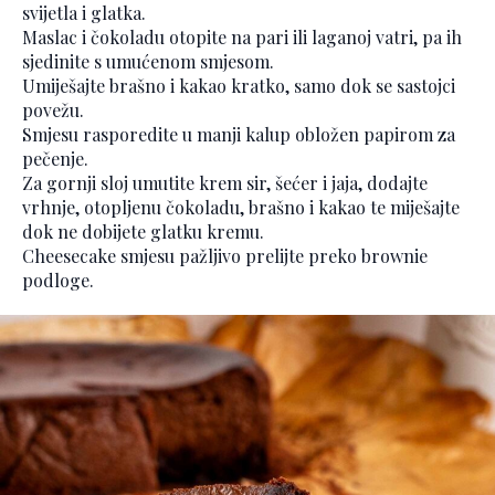
svijetla i glatka.
Maslac i čokoladu otopite na pari ili laganoj vatri, pa ih
sjedinite s umućenom smjesom.
Umiješajte brašno i kakao kratko, samo dok se sastojci
povežu.
Smjesu rasporedite u manji kalup obložen papirom za
pečenje.
Za gornji sloj umutite krem sir, šećer i jaja, dodajte
vrhnje, otopljenu čokoladu, brašno i kakao te miješajte
dok ne dobijete glatku kremu.
Cheesecake smjesu pažljivo prelijte preko brownie
podloge.