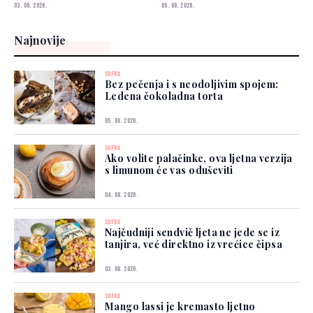
03. 08. 2026.
05. 08. 2026.
Najnovije
SOFRA
Bez pečenja i s neodoljivim spojem:
Ledena čokoladna torta
05. 08. 2026.
SOFRA
Ako volite palačinke, ova ljetna verzija
s limunom će vas oduševiti
04. 08. 2026.
SOFRA
Najčudniji sendvič ljeta ne jede se iz
tanjira, već direktno iz vrećice čipsa
03. 08. 2026.
SOFRA
Mango lassi je kremasto ljetno