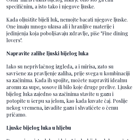
specifičnim, a isto tako i njegove ljuske.
Kada oljuštite bijeli luk, nemojte bacati njegove ljuske.
One imaju mnogo ukusa ali i hranljive materije i
jedinjenja koja poboljšavaju zdravlje, piše "Fine dining
lovers".
Napravite zalihe ljuski bijelog luka
Iako su neprivlačnog izgleda, a i mirisa, zato su
savršene za pravljenje zaliha, prije svega u kombinaciji
sa začinima. Kada ih spojite, možete napraviti idealnu
aromu za supe, sosove ili bilo koje druge prelive. Ljuske
bijelog luka zajedno sa začinima stavite u gazu i
potopite u šerpu sa jelom, kao kada kuvate čaj. Poslije
nekog vremena, izvadite gazu i shvatićete o čemu
pričamo.
Ljuske bijelog luka u hljebu