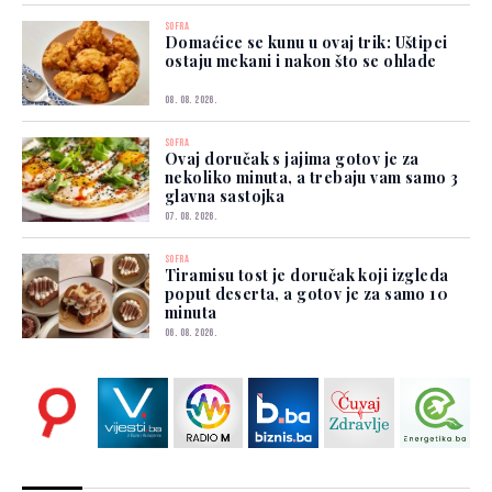
SOFRA
Domaćice se kunu u ovaj trik: Uštipci
ostaju mekani i nakon što se ohlade
08. 08. 2026.
SOFRA
Ovaj doručak s jajima gotov je za
nekoliko minuta, a trebaju vam samo 3
glavna sastojka
07. 08. 2026.
SOFRA
Tiramisu tost je doručak koji izgleda
poput deserta, a gotov je za samo 10
minuta
06. 08. 2026.