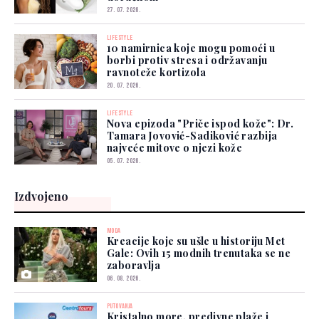
27. 07. 2026.
LIFESTYLE
10 namirnica koje mogu pomoći u
borbi protiv stresa i održavanju
ravnoteže kortizola
20. 07. 2026.
LIFESTYLE
Nova epizoda "Priče ispod kože": Dr.
Tamara Jovović-Sadiković razbija
najveće mitove o njezi kože
05. 07. 2026.
Izdvojeno
MODA
Kreacije koje su ušle u historiju Met
Gale: Ovih 15 modnih trenutaka se ne
zaboravlja
06. 08. 2026.
PUTOVANJA
Kristalno more, predivne plaže i