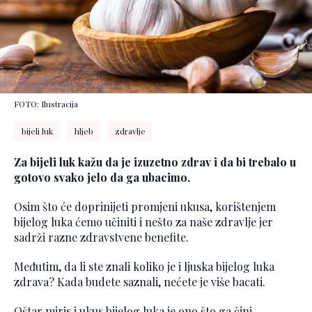
FOTO: Ilustracija
bijeli luk
hljeb
zdravlje
Za bijeli luk kažu da je izuzetno zdrav i da bi trebalo u
gotovo svako jelo da ga ubacimo.
Osim što će doprinijeti promjeni ukusa, korištenjem
bijelog luka ćemo učiniti i nešto za naše zdravlje jer
sadrži razne zdravstvene benefite.
Međutim, da li ste znali koliko je i ljuska bijelog luka
zdrava? Kada budete saznali, nećete je više bacati.
Oštar miris i ukus bijelog luka je ono što ga čini