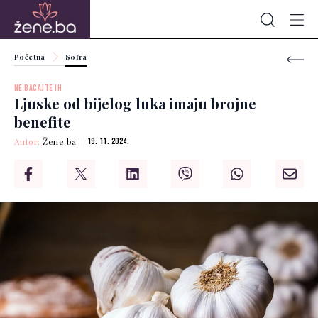
Početna
Sofra
NE BACAJTE IH
Ljuske od bijelog luka imaju brojne
benefite
Autor:
Žene.ba
19. 11. 2024.