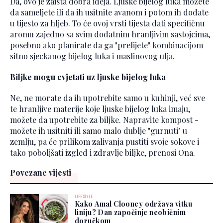
Da, ovo je zaista dobra ideja. Ljuske bijelog luka možete
da sameljete ili da ih usitnite avanom i potom ih dodate
u tijesto za hljeb. To će ovoj vrsti tijesta dati specifičnu
aromu zajedno sa svim dodatnim hranljivim sastojcima,
posebno ako planirate da ga "prelijete" kombinacijom
sitno sjeckanog bijelog luka i maslinovog ulja.
Biljke mogu cvjetati uz ljuske bijelog luka
Ne, ne morate da ih upotrebite samo u kuhinji, već sve
te hranljive materije koje ljuske bijelog luka imaju,
možete da upotrebite za biljke. Napravite kompost -
možete ih usitniti ili samo malo dublje "gurnuti" u
zemlju, pa će prilikom zalivanja pustiti svoje sokove i
tako poboljšati izgled i zdravlje biljke, prenosi Ona.
Povezane vijesti
LIFESTYLE
Kako Amal Clooney održava vitku
liniju? Dan započinje neobičnim
doručkom