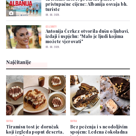
pristupačne cijene: Albanija osvaja bh.
turiste
06. 08. 2026.
CELEBRITY
Antonija Čerkez otvorila dušu o ljubavi,
izdaji i uspjehu: "Malo je ljudi kojima
možete vjerovati"
05. 08. 2026.
Najčitanije
SOFRA
SOFRA
Tiramisu tost je doručak
Bez pečenja i s neodoljivim
koji izgleda poput deserta,
spojem: Ledena čokoladna