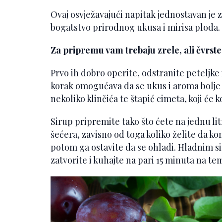
Ovaj osvježavajući napitak jednostavan je
bogatstvo prirodnog ukusa i mirisa ploda.
Za pripremu vam trebaju zrele, ali čvrste 
Prvo ih dobro operite, odstranite peteljke 
korak omogućava da se ukus i aroma bolje
nekoliko klinčića te štapić cimeta, koji će 
Sirup pripremite tako što ćete na jednu li
šećera, zavisno od toga koliko želite da k
potom ga ostavite da se ohladi. Hladnim si
zatvorite i kuhajte na pari 15 minuta na t