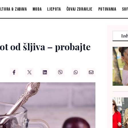
ltura & zabava
Moda
Ljepota
Čuvaj zdravlje
Putovanja
So
Izd
t od šljiva – probajte