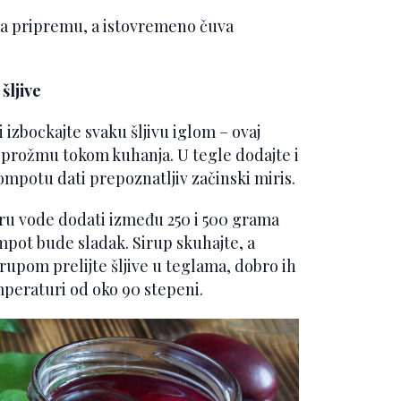
 za pripremu, a istovremeno čuva
šljive
i izbockajte svaku šljivu iglom – ovaj
 prožmu tokom kuhanja. U tegle dodajte i
kompotu dati prepoznatljiv začinski miris.
tru vode dodati između 250 i 500 grama
ompot bude sladak. Sirup skuhajte, a
rupom prelijte šljive u teglama, dobro ih
emperaturi od oko 90 stepeni.