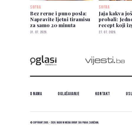
SOFRA
SOFRA
Bez rerne i puno posla:
Jaja kakva još
Napravite ljetni tiramisu
probali: Jedn
za samo 20 minuta
recept koji i
spektakularn
31. 07. 2026.
27. 07. 2026.
O nama
Oglašavanje
Kontakt
Usl
© Copyright 2005. - 2026. Radio M Media Group.
Sva prava zadržana.