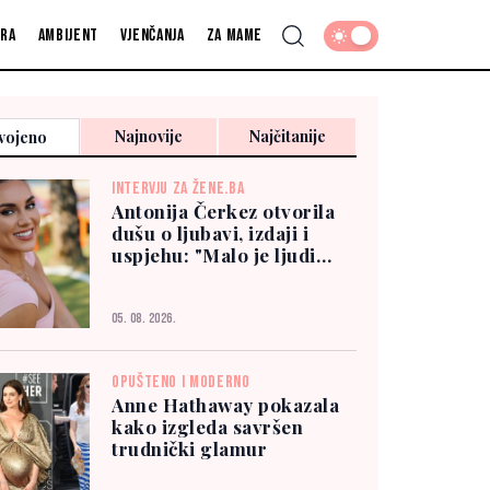
fra
Ambijent
Vjenčanja
Za mame
Najnovije
Najčitanije
vojeno
INTERVJU ZA ŽENE.BA
Antonija Čerkez otvorila
dušu o ljubavi, izdaji i
uspjehu: "Malo je ljudi
kojima možete vjerovati"
05. 08. 2026.
OPUŠTENO I MODERNO
Anne Hathaway pokazala
kako izgleda savršen
trudnički glamur