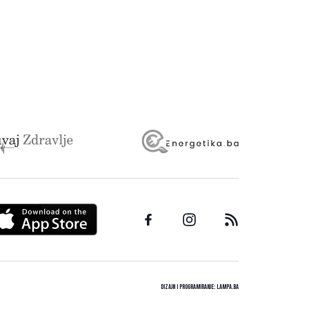
Dizajn i programiranje:
Lampa.ba