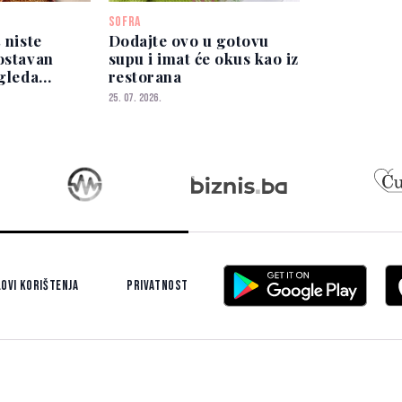
SOFRA
 niste
Dodajte ovo u gotovu
ostavan
supu i imat će okus kao iz
zgleda
restorana
o
25. 07. 2026.
ovi korištenja
Privatnost