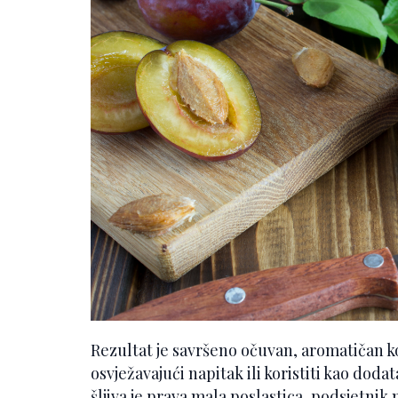
Rezultat je savršeno očuvan, aromatičan k
osvježavajući napitak ili koristiti kao dod
šljiva je prava mala poslastica, podsjetnik