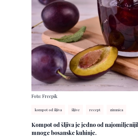
Foto: Freepik
kompot od šljiva
šljive
recept
zimnica
Kompot od šljiva je jedno od najomiljenij
mnoge bosanske kuhinje.