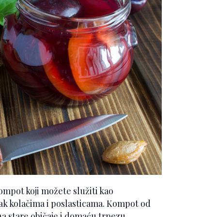
ompot koji možete služiti kao
atak kolačima i poslasticama. Kompot od
 na stare običaje i domaću trpezu.