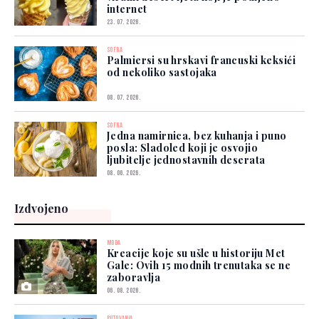
internet
23. 07. 2026.
SOFRA
Palmiersi su hrskavi francuski keksići
od nekoliko sastojaka
08. 07. 2026.
SOFRA
Jedna namirnica, bez kuhanja i puno
posla: Sladoled koji je osvojio
ljubitelje jednostavnih deserata
08. 06. 2026.
Izdvojeno
MODA
Kreacije koje su ušle u historiju Met
Gale: Ovih 15 modnih trenutaka se ne
zaboravlja
06. 08. 2026.
PUTOVANJA