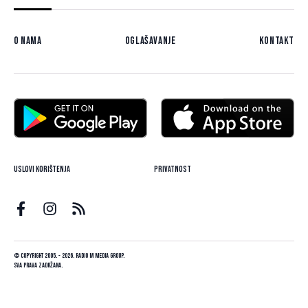
O nama
Oglašavanje
Kontakt
Uslovi korištenja
Privatnost
© Copyright 2005. - 2026. Radio M Media Group.
Sva prava zadržana.
Dizajn i programiranje:
Lampa.ba