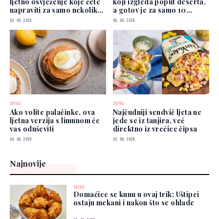
ljetno osvježenje koje ćete
koji izgleda poput deserta,
napraviti za samo nekoliko
a gotov je za samo 10
minuta
minuta
03. 08. 2026.
06. 08. 2026.
SOFRA
SOFRA
Ako volite palačinke, ova
Najčudniji sendvič ljeta ne
ljetna verzija s limunom će
jede se iz tanjira, već
vas oduševiti
direktno iz vrećice čipsa
04. 08. 2026.
03. 08. 2026.
Najnovije
SOFRA
Domaćice se kunu u ovaj trik: Uštipci
ostaju mekani i nakon što se ohlade