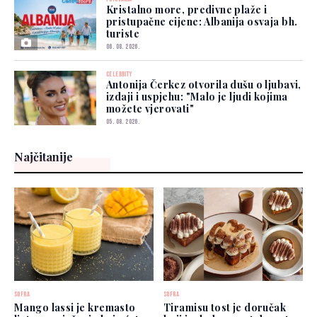
Kristalno more, predivne plaže i
pristupačne cijene: Albanija osvaja bh.
turiste
06. 08. 2026.
CELEBRITY
Antonija Čerkez otvorila dušu o ljubavi,
izdaji i uspjehu: "Malo je ljudi kojima
možete vjerovati"
05. 08. 2026.
Najčitanije
SOFRA
SOFRA
Mango lassi je kremasto
Tiramisu tost je doručak