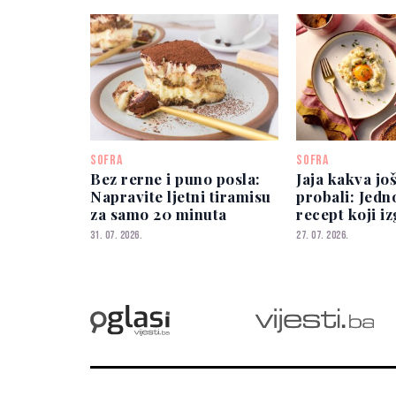
SOFRA
SOFRA
Bez rerne i puno posla:
Jaja kakva još
Napravite ljetni tiramisu
probali: Jedn
za samo 20 minuta
recept koji i
spektakularn
31. 07. 2026.
27. 07. 2026.