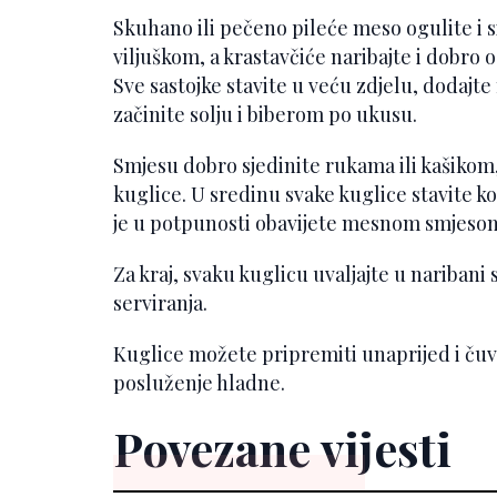
Skuhano ili pečeno pileće meso ogulite i si
viljuškom, a krastavčiće naribajte i dobro 
Sve sastojke stavite u veću zdjelu, dodajt
začinite solju i biberom po ukusu.
Smjesu dobro sjedinite rukama ili kašikom
kuglice. U sredinu svake kuglice stavite k
je u potpunosti obavijete mesnom smjeso
Za kraj, svaku kuglicu uvaljajte u naribani s
serviranja.
Kuglice možete pripremiti unaprijed i čuvat
posluženje hladne.
Povezane vijesti