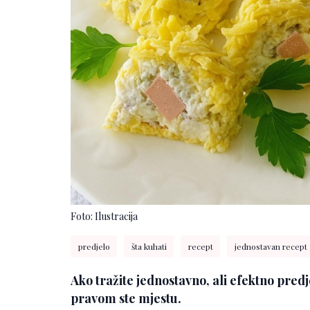
Foto: Ilustracija
predjelo
šta kuhati
recept
jednostavan recept
Ako tražite jednostavno, ali efektno predj
pravom ste mjestu.