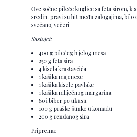
Ove sočne pileće kuglice sa feta sirom, ki
sredini pravi su hit među zalogajima, bilo 
svečanoj večeri.
Sastojci:
400 g pilećeg bijelog mesa
250 g feta sira
4 kisela krastavčića
1 kašika majoneze
1 kašika kisele pavlake
1 kašika mliječnog margarina
So i biber po ukusu
100 g praške šunke u komadu
200 g rendanog sira
Priprema: