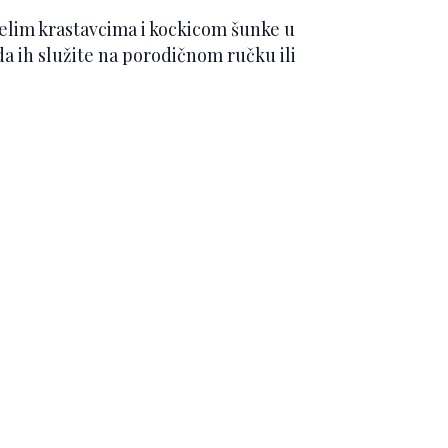
selim krastavcima i kockicom šunke u
da ih služite na porodičnom ručku ili