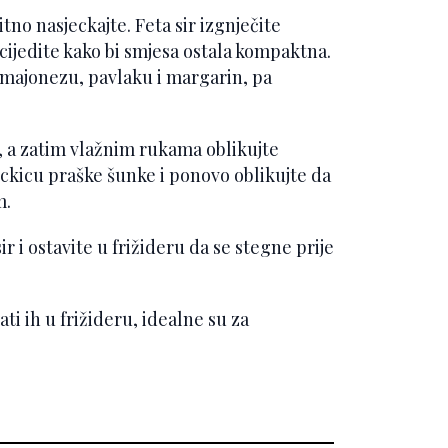
tno nasjeckajte. Feta sir izgnječite
ocijedite kako bi smjesa ostala kompaktna.
e majonezu, pavlaku i margarin, pa
, a zatim vlažnim rukama oblikujte
ockicu praške šunke i ponovo oblikujte da
m.
ir i ostavite u frižideru da se stegne prije
i ih u frižideru, idealne su za