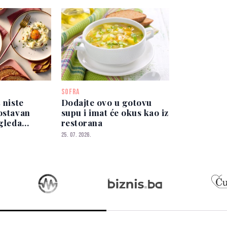
SOFRA
 niste
Dodajte ovo u gotovu
ostavan
supu i imat će okus kao iz
zgleda
restorana
o
25. 07. 2026.