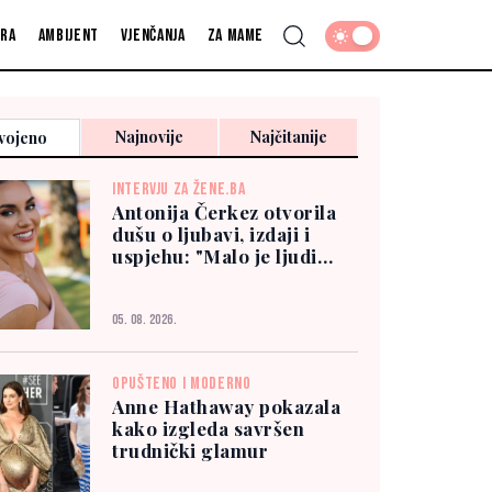
fra
Ambijent
Vjenčanja
Za mame
Najnovije
Najčitanije
vojeno
INTERVJU ZA ŽENE.BA
Antonija Čerkez otvorila
dušu o ljubavi, izdaji i
uspjehu: "Malo je ljudi
kojima možete vjerovati"
05. 08. 2026.
OPUŠTENO I MODERNO
Anne Hathaway pokazala
kako izgleda savršen
trudnički glamur