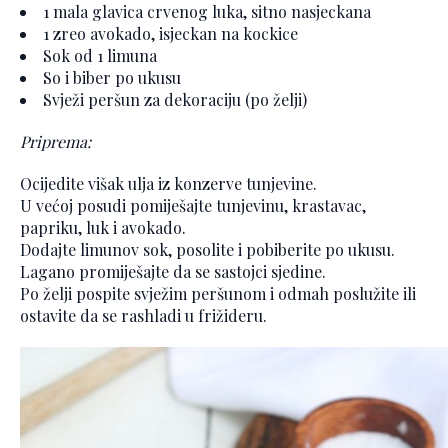
1 mala glavica crvenog luka, sitno nasjeckana
1 zreo avokado, isjeckan na kockice
Sok od 1 limuna
So i biber po ukusu
Svježi peršun za dekoraciju (po želji)
Priprema:
Ocijedite višak ulja iz konzerve tunjevine.
U većoj posudi pomiješajte tunjevinu, krastavac,
papriku, luk i avokado.
Dodajte limunov sok, posolite i pobiberite po ukusu.
Lagano promiješajte da se sastojci sjedine.
Po želji pospite svježim peršunom i odmah poslužite ili
ostavite da se rashladi u frižideru.