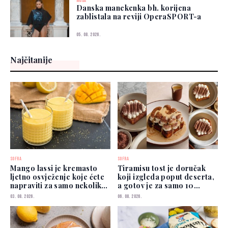
MODA
Danska manekenka bh. korijena
zablistala na reviji OperaSPORT-a
05. 08. 2026.
Najčitanije
SOFRA
SOFRA
Mango lassi je kremasto
Tiramisu tost je doručak
ljetno osvježenje koje ćete
koji izgleda poput deserta,
napraviti za samo nekoliko
a gotov je za samo 10
minuta
minuta
03. 08. 2026.
06. 08. 2026.