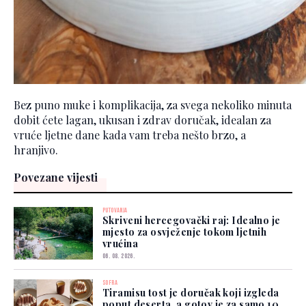
Bez puno muke i komplikacija, za svega nekoliko minuta
dobit ćete lagan, ukusan i zdrav doručak, idealan za
vruće ljetne dane kada vam treba nešto brzo, a
hranjivo.
Povezane vijesti
PUTOVANJA
Skriveni hercegovački raj: Idealno je
mjesto za osvježenje tokom ljetnih
vrućina
06. 08. 2026.
SOFRA
Tiramisu tost je doručak koji izgleda
poput deserta, a gotov je za samo 10