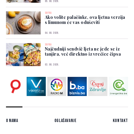
05. 08. 2026.
SOFRA
Ako volite palačinke, ova ljetna verzija
s limunom će vas oduševiti
04. 08. 2026.
SOFRA
Najčudniji sendvič ljeta ne jede se iz
tanjira, već direktno iz vrećice čipsa
03. 08. 2026.
O nama
Oglašavanje
Kontakt