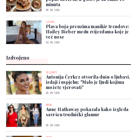
minuta
06. 08. 2026.
LJEPOTA
Plava boja preuzima manikir trendove:
Hailey Bieber među zvijezdama koje je
već nose
04. 08. 2026.
Izdvojeno
CELEBRITY
Antonija Čerkez otvorila dušu o ljubavi,
izdaji i uspjehu: "Malo je ljudi kojima
možete vjerovati"
05. 08. 2026.
MODA
Anne Hathaway pokazala kako izgleda
savršen trudnički glamur
05. 08. 2026.