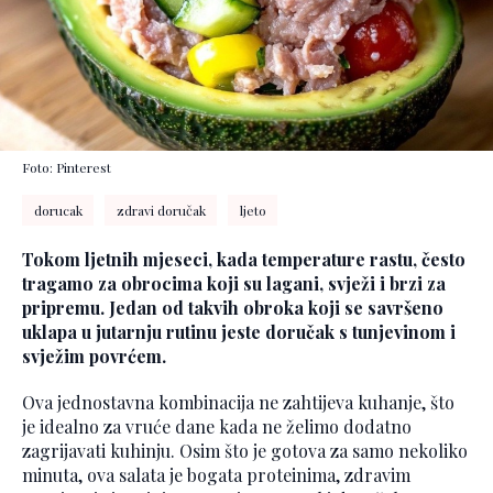
Foto: Pinterest
dorucak
zdravi doručak
ljeto
Tokom ljetnih mjeseci, kada temperature rastu, često
tragamo za obrocima koji su lagani, svježi i brzi za
pripremu. Jedan od takvih obroka koji se savršeno
uklapa u jutarnju rutinu jeste doručak s tunjevinom i
svježim povrćem.
Ova jednostavna kombinacija ne zahtijeva kuhanje, što
je idealno za vruće dane kada ne želimo dodatno
zagrijavati kuhinju. Osim što je gotova za samo nekoliko
minuta, ova salata je bogata proteinima, zdravim