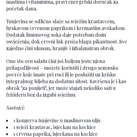
mastima i vitaminima, pravi energetski doručak za
početak dana.
Tunjevina se odlično slaže sa svježim krastavcem,
hrskavom crvenom paprikom i kremastim avokadom.
Dodatak limunovog soka daje potrebnu dozu
osvježenja, dok crveni luk pruža blagu pikantnost. Sve
zajedno čini ukusan, hranjiv i izbalansiran obrok.
Ono što ovu salatu čini još boljom jeste njena
prilagodljivost – možete koristiti i drugo sezonsko
povrće koje imate pri ruci ili je poslužiti uz krišku
integralnog hljeba za dodatnu sitost. Savršena je i kao
obrok "za ponijeti", jer može stajati nekoliko sati u
frižideru bez da izgubi svježinu.
Sastojci:
1 konzerva tunjevine u maslinovom ulju
1 svježi krastavac, isjeckan na kockice
1 crvena paprika, isjeckana na kockice