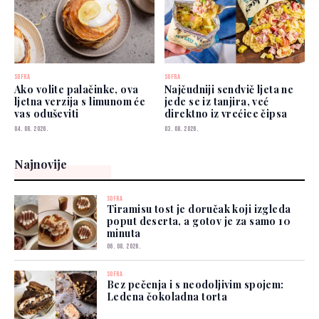
SOFRA
SOFRA
Ako volite palačinke, ova
Najčudniji sendvič ljeta ne
ljetna verzija s limunom će
jede se iz tanjira, već
vas oduševiti
direktno iz vrećice čipsa
04. 08. 2026.
03. 08. 2026.
Najnovije
SOFRA
Tiramisu tost je doručak koji izgleda
poput deserta, a gotov je za samo 10
minuta
06. 08. 2026.
SOFRA
Bez pečenja i s neodoljivim spojem:
Ledena čokoladna torta