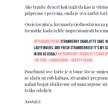
Ako tražite desert koji izgleda kao iz vitri
pripreme i pečenja, onda je ova šarlot tort
Osvježavajuća, kremasta i jednostavna za 
trenutke kada želite impresionirati bez 
@teakandthyme
strawberry charlotte cake 🍓
ladyfingers, and fresh strawberries! it’s my c
in bio as usual!
#strawberry
#charlottecake
#
the pool / Hanayashiki - Hekuto Pascal
Posebnost ove torte je u tome što se umjest
se slažu uz rub kalupa, stvarajući prepozna
nalazi bogat sloj kreme od mascarpone sira,
teško odoljeti.
Sastojci: