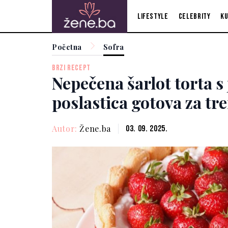
Lifestyle
Celebrity
Ku
Početna
Sofra
BRZI RECEPT
Nepečena šarlot torta 
poslastica gotova za tr
Autor:
Žene.ba
03. 09. 2025.