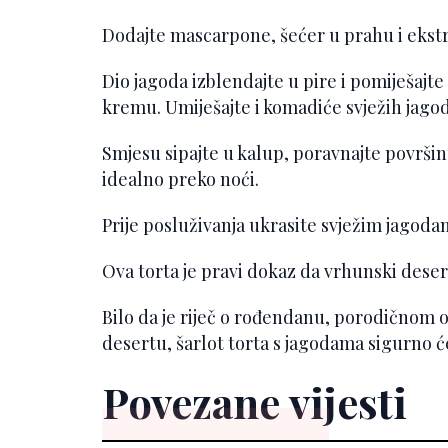
Dodajte mascarpone, šećer u prahu i ekstra
Dio jagoda izblendajte u pire i pomiješajt
kremu. Umiješajte i komadiće svježih jagod
Smjesu sipajte u kalup, poravnajte površinu
idealno preko noći.
Prije posluživanja ukrasite svježim jagodam
Ova torta je pravi dokaz da vrhunski deser
Bilo da je riječ o rođendanu, porodičnom
desertu, šarlot torta s jagodama sigurno će
Povezane vijesti