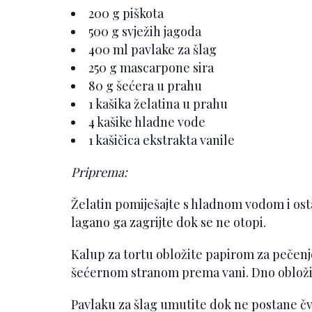
200 g piškota
500 g svježih jagoda
400 ml pavlake za šlag
250 g mascarpone sira
80 g šećera u prahu
1 kašika želatina u prahu
4 kašike hladne vode
1 kašičica ekstrakta vanile
Priprema:
Želatin pomiješajte s hladnom vodom i ost
lagano ga zagrijte dok se ne otopi.
Kalup za tortu obložite papirom za pečenje
šećernom stranom prema vani. Dno obložit
Pavlaku za šlag umutite dok ne postane čv