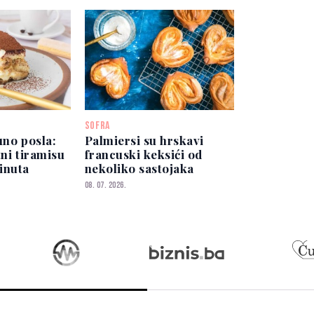
SOFRA
uno posla:
Palmiersi su hrskavi
tni tiramisu
francuski keksići od
inuta
nekoliko sastojaka
08. 07. 2026.