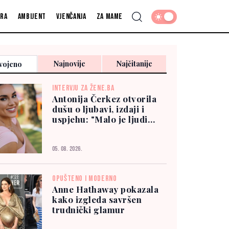
fra
Ambijent
Vjenčanja
Za mame
Najnovije
Najčitanije
vojeno
INTERVJU ZA ŽENE.BA
Antonija Čerkez otvorila
dušu o ljubavi, izdaji i
uspjehu: "Malo je ljudi
kojima možete vjerovati"
05. 08. 2026.
OPUŠTENO I MODERNO
Anne Hathaway pokazala
kako izgleda savršen
trudnički glamur