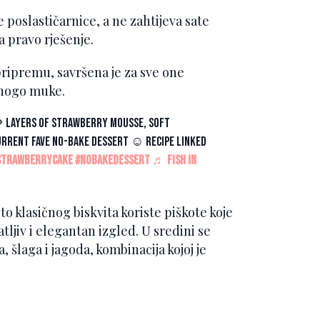
ne poslastičarnice, a ne zahtijeva sate
a pravo rješenje.
pripremu, savršena je za sve one
mnogo muke.
 layers of strawberry mousse, soft
urrent fave no-bake dessert ☺️ recipe linked
strawberrycake
#nobakedessert
♬ fish in
o klasičnog biskvita koriste piškote koje
tljiv i elegantan izgled. U sredini se
 šlaga i jagoda, kombinacija kojoj je