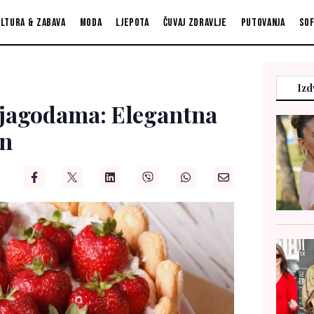
ltura & zabava
Moda
Ljepota
Čuvaj zdravlje
Putovanja
So
Izd
s jagodama: Elegantna
en