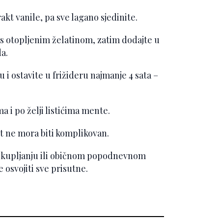
kt vanile, pa sve lagano sjedinite.
e s otopljenim želatinom, zatim dodajte u
a.
 i ostavite u frižideru najmanje 4 sata –
a i po želji listićima mente.
t ne mora biti komplikovan.
 okupljanju ili običnom popodnevnom
 osvojiti sve prisutne.