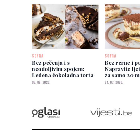
SOFRA
SOFRA
Bez pečenja i s
Bez rerne i p
neodoljivim spojem:
Napravite lje
Ledena čokoladna torta
za samo 20 m
05. 08. 2026.
31. 07. 2026.