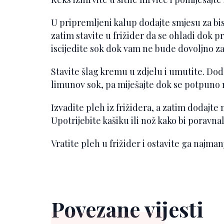
U pripremljeni kalup dodajte smjesu za bis
zatim stavite u frižider da se ohladi dok p
iscijedite sok dok vam ne bude dovoljno za 
Stavite šlag kremu u zdjelu i umutite. Dodaj
limunov sok, pa miješajte dok se potpuno n
Izvadite pleh iz frižidera, a zatim dodajt
Upotrijebite kašiku ili nož kako bi poravnal
Vratite pleh u frižider i ostavite ga najman
Povezane vijesti