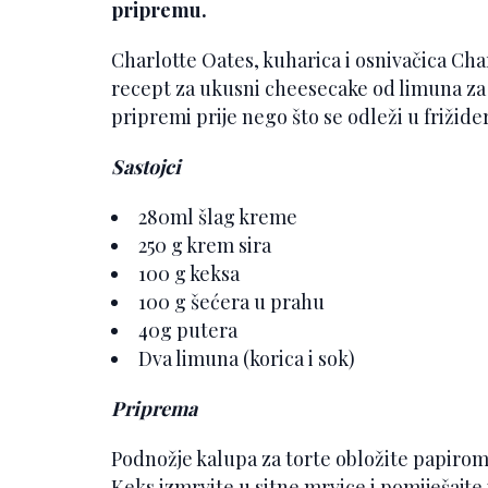
pripremu.
Charlotte Oates, kuharica i osnivačica Charl
recept za ukusni cheesecake od limuna za 
pripremi prije nego što se odleži u frižider
Sastojci
280ml šlag kreme
250 g krem ​​sira
100 g keksa
100 g šećera u prahu
40g putera
Dva limuna (korica i sok)
Priprema
Podnožje kalupa za torte obložite papirom 
Keks izmrvite u sitne mrvice i pomiješajte