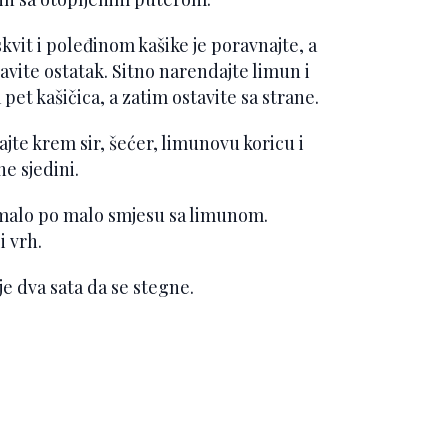
kvit i poleđinom kašike je poravnajte, a
ravite ostatak. Sitno narendajte limun i
pet kašičica, a zatim ostavite sa strane.
te krem ​​sir, šećer, limunovu koricu i
e sjedini.
e malo po malo smjesu sa limunom.
i vrh.
je dva sata da se stegne.