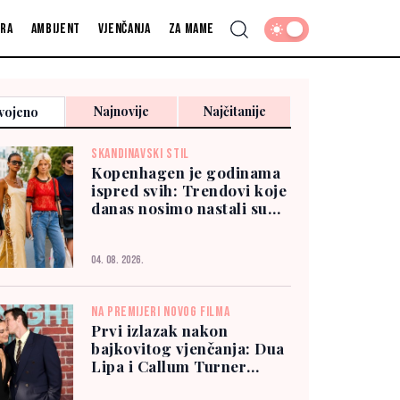
fra
Ambijent
Vjenčanja
Za mame
Najnovije
Najčitanije
vojeno
SKANDINAVSKI STIL
Kopenhagen je godinama
ispred svih: Trendovi koje
danas nosimo nastali su
tamo
04. 08. 2026.
NA PREMIJERI NOVOG FILMA
Prvi izlazak nakon
bajkovitog vjenčanja: Dua
Lipa i Callum Turner
zablistali u New Yorku