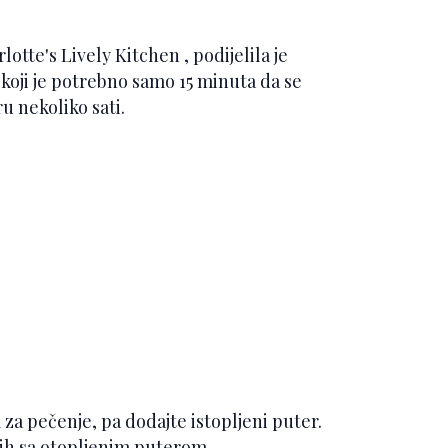
otte's Lively Kitchen , podijelila je
koji je potrebno samo 15 minuta da se
u nekoliko sati.
za pečenje, pa dodajte istopljeni puter.
 ih sa otopljenim puterom.