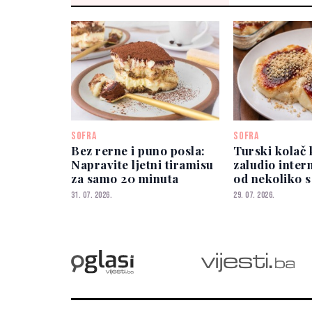
SOFRA
SOFRA
Bez rerne i puno posla:
Turski kolač k
Napravite ljetni tiramisu
zaludio inter
za samo 20 minuta
od nekoliko s
31. 07. 2026.
29. 07. 2026.