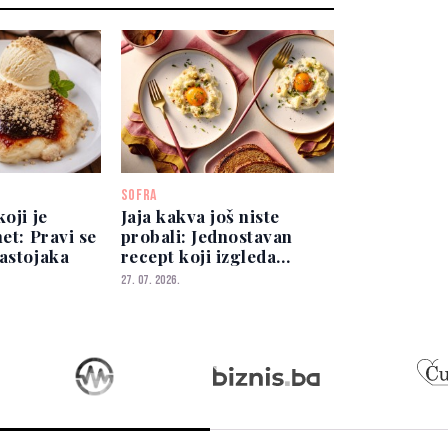
SOFRA
oji je
Jaja kakva još niste
net: Pravi se
probali: Jednostavan
astojaka
recept koji izgleda
spektakularno
27. 07. 2026.