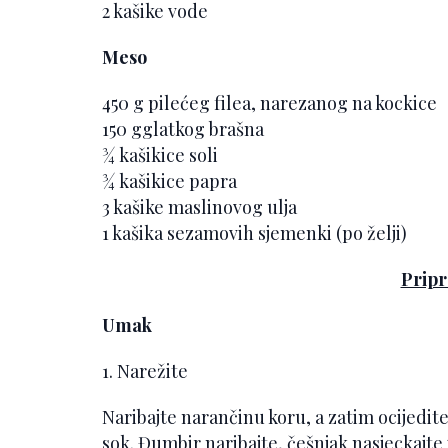
2 kašike vode
Meso
450 g pilećeg filea, narezanog na kockice
150 gglatkog brašna
¾ kašikice soli
¾ kašikice papra
3 kašike maslinovog ulja
1 kašika sezamovih sjemenki (po želji)
Prip
Umak
1. Narežite
Naribajte narančinu koru, a zatim ocijedite
sok. Đumbir naribajte, češnjak nasjeckajte i