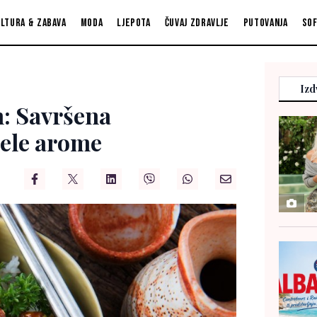
ltura & zabava
Moda
Ljepota
Čuvaj zdravlje
Putovanja
So
Izd
n: Savršena
sele arome