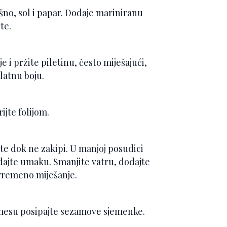
šno, sol i papar. Dodaje mariniranu
ite.
e i pržite piletinu, često miješajući,
zlatnu boju.
ijte folijom.
jte dok ne zakipi. U manjoj posudici
dajte umaku. Smanjite vatru, dodajte
ovremeno miješanje.
po mesu posipajte sezamove sjemenke.