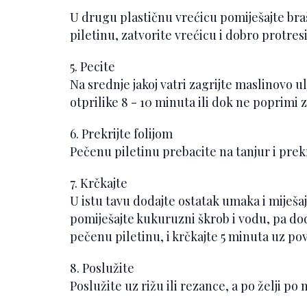
U drugu plastičnu vrećicu pomiješajte bra
piletinu, zatvorite vrećicu i dobro protres
5. Pecite
Na srednje jakoj vatri zagrijte maslinovo ulj
otprilike 8 - 10 minuta ili dok ne poprimi 
6. Prekrijte folijom
Pečenu piletinu prebacite na tanjur i prekr
7. Krčkajte
U istu tavu dodajte ostatak umaka i miješa
pomiješajte kukuruzni škrob i vodu, pa do
pečenu piletinu, i krčkajte 5 minuta uz p
8. Poslužite
Poslužite uz rižu ili rezance, a po želji 