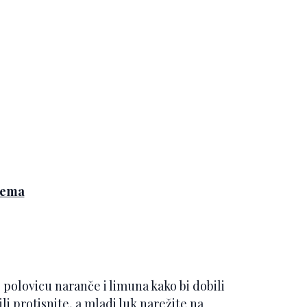
rema
 polovicu naranče i limuna kako bi dobili
li protisnite, a mladi luk narežite na