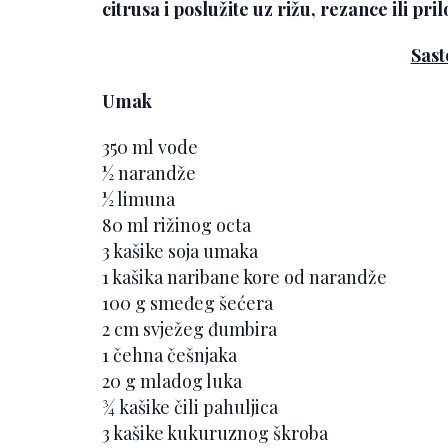
citrusa i poslužite uz rižu, rezance ili pril
Sast
Umak
350 ml vode
½ narandže
½ limuna
80 ml rižinog octa
3 kašike soja umaka
1 kašika naribane kore od narandže
100 g smeđeg šećera
2 cm svježeg đumbira
1 čehna češnjaka
20 g mladog luka
¾ kašike čili pahuljica
3 kašike kukuruznog škroba