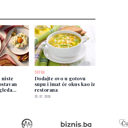
SOFRA
 niste
Dodajte ovo u gotovu
ostavan
supu i imat će okus kao iz
zgleda
restorana
o
25. 07. 2026.