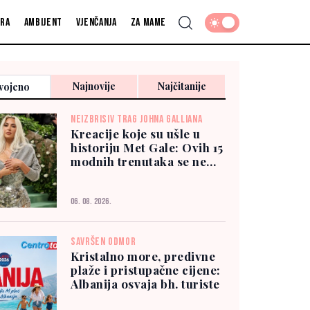
fra
Ambijent
Vjenčanja
Za mame
Najnovije
Najčitanije
vojeno
NEIZBRISIV TRAG JOHNA GALLIANA
Kreacije koje su ušle u
historiju Met Gale: Ovih 15
modnih trenutaka se ne
zaboravlja
06. 08. 2026.
SAVRŠEN ODMOR
Kristalno more, predivne
plaže i pristupačne cijene:
Albanija osvaja bh. turiste