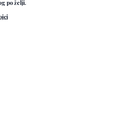
og po želji.
ojci