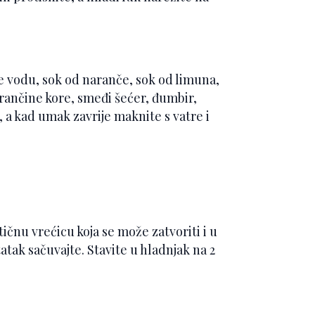
jte vodu, sok od naranče, sok od limuna,
narančine kore, smeđi šećer, đumbir,
e, a kad umak zavrije maknite s vatre i
ičnu vrećicu koja se može zatvoriti i u
tak sačuvajte. Stavite u hladnjak na 2