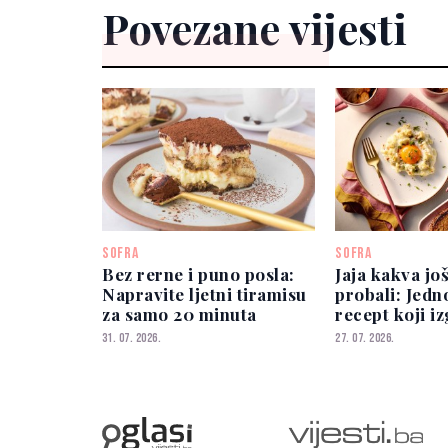
Povezane vijesti
SOFRA
SOFRA
Bez rerne i puno posla:
Jaja kakva još
Napravite ljetni tiramisu
probali: Jedn
za samo 20 minuta
recept koji i
spektakularn
31. 07. 2026.
27. 07. 2026.