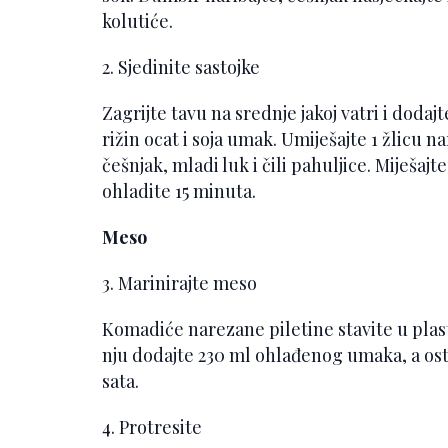
kolutiće.
2. Sjedinite sastojke
Zagrijte tavu na srednje jakoj vatri i doda
rižin ocat i soja umak. Umiješajte 1 žlicu 
češnjak, mladi luk i čili pahuljice. Miješajt
ohladite 15 minuta.
Meso
3. Marinirajte meso
Komadiće narezane piletine stavite u plast
nju dodajte 230 ml ohlađenog umaka, a osta
sata.
4. Protresite