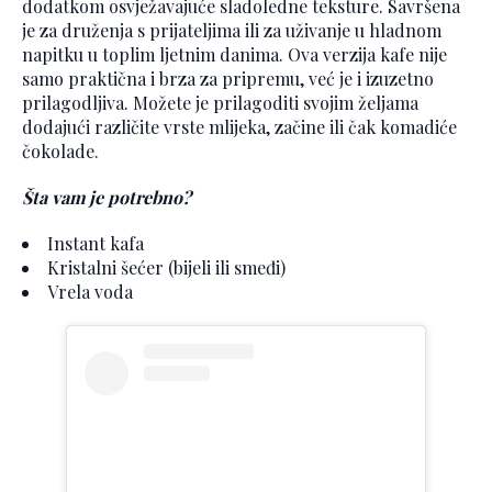
dodatkom osvježavajuće sladoledne teksture. Savršena
je za druženja s prijateljima ili za uživanje u hladnom
napitku u toplim ljetnim danima. Ova verzija kafe nije
samo praktična i brza za pripremu, već je i izuzetno
prilagodljiva. Možete je prilagoditi svojim željama
dodajući različite vrste mlijeka, začine ili čak komadiće
čokolade.
Šta vam je potrebno?
Instant kafa
Kristalni šećer (bijeli ili smeđi)
Vrela voda