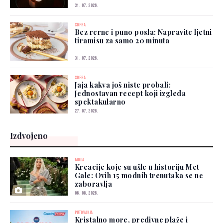
31. 07. 2026.
SOFRA
Bez rerne i puno posla: Napravite ljetni
tiramisu za samo 20 minuta
31. 07. 2026.
SOFRA
Jaja kakva još niste probali:
Jednostavan recept koji izgleda
spektakularno
27. 07. 2026.
Izdvojeno
MODA
Kreacije koje su ušle u historiju Met
Gale: Ovih 15 modnih trenutaka se ne
zaboravlja
06. 08. 2026.
PUTOVANJA
Kristalno more, predivne plaže i