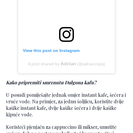
View this post on Instagram
A post shared by 𝗔𝗱𝗿𝗶𝗮𝗻 (@adriaccopa)
Kako pripremiti smrznutu Dalgona kafu?
U posudi pomiješajte jednak omjer instant kafe, šećera i
vruće vode. Na primjer, za jednu šoljiicu, koristite dvije
kašike instant kafe, dvije kašike šećera i dvije kašike
kipuće vode.
Koristeći pjenjaču za cappuccino ili mikser, umutite