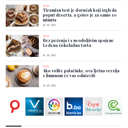
SOFRA
Tiramisu tost je doručak koji izgleda
poput deserta, a gotov je za samo 10
minuta
06. 08. 2026.
SOFRA
Bez pečenja i s neodoljivim spojem:
Ledena čokoladna torta
05. 08. 2026.
SOFRA
Ako volite palačinke, ova ljetna verzija
s limunom će vas oduševiti
04. 08. 2026.