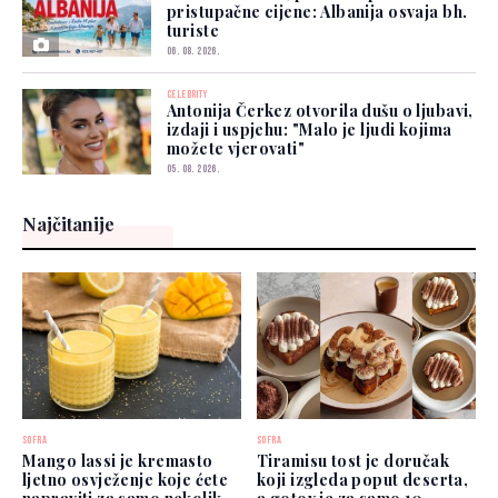
pristupačne cijene: Albanija osvaja bh.
turiste
06. 08. 2026.
CELEBRITY
Antonija Čerkez otvorila dušu o ljubavi,
izdaji i uspjehu: "Malo je ljudi kojima
možete vjerovati"
05. 08. 2026.
Najčitanije
SOFRA
SOFRA
Mango lassi je kremasto
Tiramisu tost je doručak
ljetno osvježenje koje ćete
koji izgleda poput deserta,