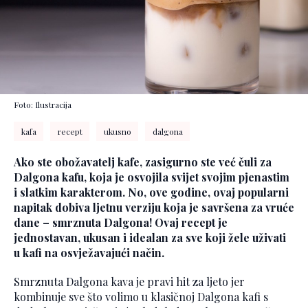
Foto: Ilustracija
kafa
recept
ukusno
dalgona
Ako ste obožavatelj kafe, zasigurno ste već čuli za
Dalgona kafu, koja je osvojila svijet svojim pjenastim
i slatkim karakterom. No, ove godine, ovaj popularni
napitak dobiva ljetnu verziju koja je savršena za vruće
dane – smrznuta Dalgona! Ovaj recept je
jednostavan, ukusan i idealan za sve koji žele uživati
u kafi na osvježavajući način.
Smrznuta Dalgona kava je pravi hit za ljeto jer
kombinuje sve što volimo u klasičnoj Dalgona kafi s