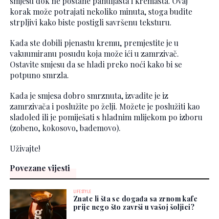
smjesu dok ne postane pahuljasta i kremasta. Ovaj
korak može potrajati nekoliko minuta, stoga budite
strpljivi kako biste postigli savršenu teksturu.
Kada ste dobili pjenastu kremu, premjestite je u
vakuumiranu posudu koja može ići u zamrzivač.
Ostavite smjesu da se hladi preko noći kako bi se
potpuno smrzla.
Kada je smjesa dobro smrznuta, izvadite je iz
zamrzivača i poslužite po želji. Možete je poslužiti kao
sladoled ili je pomiješati s hladnim mlijekom po izboru
(zobeno, kokosovo, bademovo).
Uživajte!
Povezane vijesti
LIFESTYLE
Znate li šta se događa sa zrnom kafe
prije nego što završi u vašoj šoljici?