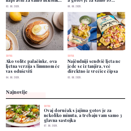
napraviti za samo nekoliko
a gotov je za samo 10
minuta
minuta
03. 08. 2026.
06. 08. 2026.
SOFRA
SOFRA
Ako volite palačinke, ova
Najčudniji sendvič ljeta ne
ljetna verzija s limunom će
jede se iz tanjira, već
vas oduševiti
direktno iz vrećice čipsa
04. 08. 2026.
03. 08. 2026.
Najnovije
SOFRA
Ovaj doručak s jajima gotov je za
nekoliko minuta, a trebaju vam samo 3
glavna sastojka
07. 08. 2026.