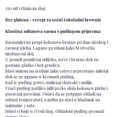
250 ml vrhnja za šlag
Bez glutena - recept za sočni čokoladni brownie
Klasična sultanova sarma s pudingom priprema:
Ravnomjerno pospi kokosovo brašno po dnu širokog i
ravnog pleha. Lagano ga utisni kako bi stvorila
ujednačeni sloj.
U posudi pomiješaj mlijeko, šećer i brašno dok ne
postane glatko i bez grudica.
Stavi smjesu na srednje jaku vatru i neprestano miješaj
dok se ne zgusne u kremasti puding.
Kad je puding gotov, umiješaj ekstrakt vanilije.
Vrući puding pažljivo izlij preko sloja kokosa u plehu i
poravnaj površinu. Ostavi da se potpuno ohladi na
sobnoj temperaturi, a zatim ga stavi u hladnjak na
najmanje 2 sata.
Istuci vrhnje u čvrsti šlag. Ohlađeni puding premaži
slojem šlaga.