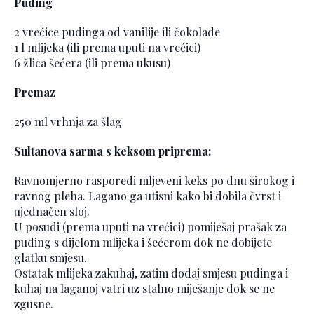
Puding
2 vrećice pudinga od vanilije ili čokolade
1 l mlijeka (ili prema uputi na vrećici)
6 žlica šećera (ili prema ukusu)
Premaz
250 ml vrhnja za šlag
Sultanova sarma s keksom priprema:
Ravnomjerno rasporedi mljeveni keks po dnu širokog i
ravnog pleha. Lagano ga utisni kako bi dobila čvrst i
ujednačen sloj.
U posudi (prema uputi na vrećici) pomiješaj prašak za
puding s dijelom mlijeka i šećerom dok ne dobijete
glatku smjesu.
Ostatak mlijeka zakuhaj, zatim dodaj smjesu pudinga i
kuhaj na laganoj vatri uz stalno miješanje dok se ne
zgusne.