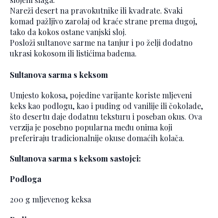
Nareži desert na pravokutnike ili kvadrate. Svaki
komad pažljivo zarolaj od kraće strane prema dugoj,
tako da kokos ostane vanjski sloj.
Posloži sultanove sarme na tanjur i po želji dodatno
ukrasi kokosom ili listićima badema.
Sultanova sarma s keksom
Umjesto kokosa, pojedine varijante koriste mljeveni
keks kao podlogu, kao i puding od vanilije ili čokolade,
što desertu daje dodatnu teksturu i poseban okus. Ova
verzija je posebno popularna među onima koji
preferiraju tradicionalnije okuse domaćih kolača.
Sultanova sarma s keksom sastojci:
Podloga
200 g mljevenog keksa