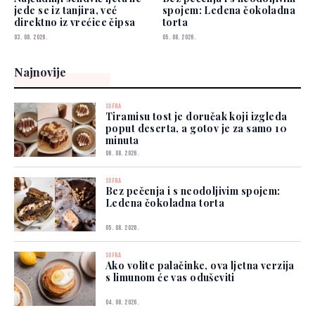
jede se iz tanjira, već
spojem: Ledena čokoladna
direktno iz vrećice čipsa
torta
03. 08. 2026.
05. 08. 2026.
Najnovije
SOFRA
Tiramisu tost je doručak koji izgleda
poput deserta, a gotov je za samo 10
minuta
06. 08. 2026.
SOFRA
Bez pečenja i s neodoljivim spojem:
Ledena čokoladna torta
05. 08. 2026.
SOFRA
Ako volite palačinke, ova ljetna verzija
s limunom će vas oduševiti
04. 08. 2026.