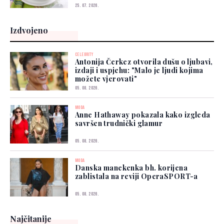
25. 07. 2026.
Izdvojeno
CELEBRITY
Antonija Čerkez otvorila dušu o ljubavi,
izdaji i uspjehu: "Malo je ljudi kojima
možete vjerovati"
05. 08. 2026.
MODA
Anne Hathaway pokazala kako izgleda
savršen trudnički glamur
05. 08. 2026.
MODA
Danska manekenka bh. korijena
zablistala na reviji OperaSPORT-a
05. 08. 2026.
Najčitanije