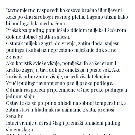
Ravnomjerno rasporedi kokosovo brašno ili mljeveni
keks po dnu širokog i ravnog pleha. Lagano utisni kako
bi podloga bila ujednačena.
Prašak za puding pomiješaj s dijelom mlijeka i šećerom
dok ne dobiješ glatku smjesu.
Ostatak mlijeka zagrij do vrenja, zatim dodaj smjesu
pudinga i kuhaj uz neprestano miješanje dok se ne
zgusne.
Ako koristiš svježe višnje, pomiješaj ih sa šećerom i
kratko zagrij u tavi dok ne omekšaju i puste sok. Ako
koristiš odmrznute višnje, ocijedi višak tekućine.
Vrući puding ravnomjerno prelij preko podloge.
Odmah rasporedi pripremljene višnje preko pudinga u
jednom sloju.
Ostavite da se potpuno ohladi na sobnoj temperaturi, a
zatim stavi u hladnjak na najmanje 2 sata, prenosi
žena.hr
Istuci vrhnje u čvrsti šlag i premaži ohlađeni puding
slojem šlaga.