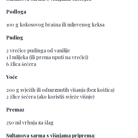
Podloga
100 g kokosovog brašna ili mljevenog keksa
Puding
2 vrećice pudinga od vanilije
1 l mlijeka (ili prema uputi na vrećici)
6 žlica šećera
Voće
200 g svježih ili odmrznutih višanja (bez koštica)
2 žlice šećera (ako koristiš svježe višnje)
Premaz
250 ml vrhnja za šlag
Sultanova sarma s višnjama priprema: