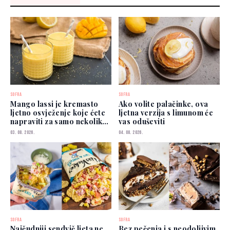
SOFRA
SOFRA
Mango lassi je kremasto
Ako volite palačinke, ova
ljetno osvježenje koje ćete
ljetna verzija s limunom će
napraviti za samo nekoliko
vas oduševiti
minuta
03. 08. 2026.
04. 08. 2026.
SOFRA
SOFRA
Najčudniji sendvič ljeta ne
Bez pečenja i s neodoljivim