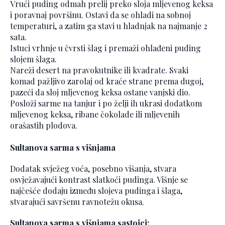
Vrući puding odmah prelij preko sloja mljevenog keksa
i poravnaj površinu. Ostavi da se ohladi na sobnoj
temperaturi, a zatim ga stavi u hladnjak na najmanje 2
sata.
Istuci vrhnje u čvrsti šlag i premaži ohlađeni puding
slojem šlaga.
Nareži desert na pravokutnike ili kvadrate. Svaki
komad pažljivo zarolaj od kraće strane prema dugoj,
pazeći da sloj mljevenog keksa ostane vanjski dio.
Posloži sarme na tanjur i po želji ih ukrasi dodatkom
mljevenog keksa, ribane čokolade ili mljevenih
orašastih plodova.
Sultanova sarma s višnjama
Dodatak svježeg voća, posebno višanja, stvara
osvježavajući kontrast slatkoći pudinga. Višnje se
najčešće dodaju između slojeva pudinga i šlaga,
stvarajući savršenu ravnotežu okusa.
Sultanova sarma s višnjama sastojci: