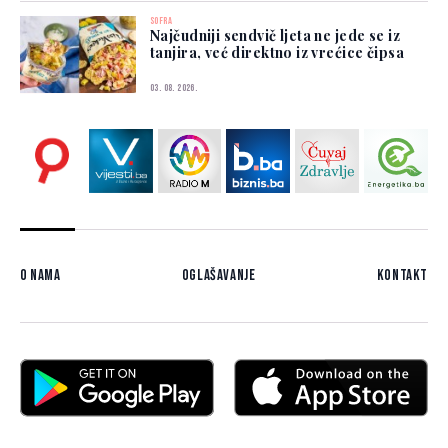
SOFRA
Najčudniji sendvič ljeta ne jede se iz
tanjira, već direktno iz vrećice čipsa
03. 08. 2026.
O nama
Oglašavanje
Kontakt