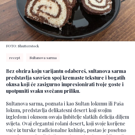
FOTO: Shutterstock
recept
Sultanova sarma
Bez obzira koju varijantu odabereš, sultanova sarma
predstavlja savršen spoj kremaste teksture i bogatih
okusa koji će zasigurno impresionirati tvoje goste i
upotpuniti svaku svečanu priliku.
Sultanova sarma, poznata i kao Sultan lokumu ili Paša
lokum, predstavlja delikatesni desert koji svojim
izgledom i okusom osvaja ljubitelje slatkih delicija diljem
svijeta. Ovaj elegantni rolani desert, koji svoje korijene
vuče iz turske tradicionalne kuhinje, postao je posebno