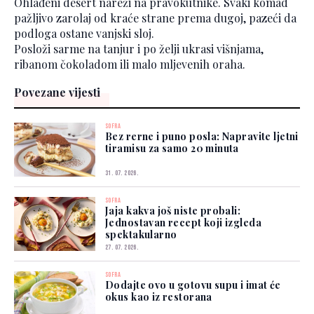
Ohlađeni desert nareži na pravokutnike. Svaki komad
pažljivo zarolaj od kraće strane prema dugoj, pazeći da
podloga ostane vanjski sloj.
Posloži sarme na tanjur i po želji ukrasi višnjama,
ribanom čokoladom ili malo mljevenih oraha.
Povezane vijesti
SOFRA
Bez rerne i puno posla: Napravite ljetni
tiramisu za samo 20 minuta
31. 07. 2026.
SOFRA
Jaja kakva još niste probali:
Jednostavan recept koji izgleda
spektakularno
27. 07. 2026.
SOFRA
Dodajte ovo u gotovu supu i imat će
okus kao iz restorana