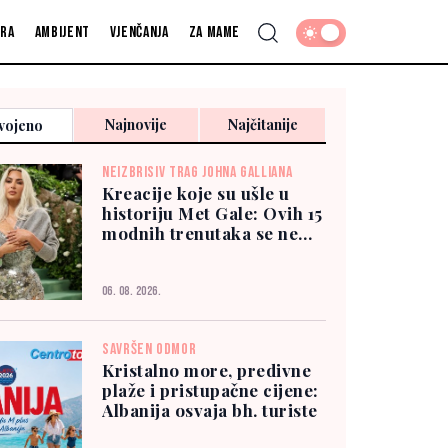
fra
Ambijent
Vjenčanja
Za mame
Najnovije
Najčitanije
vojeno
NEIZBRISIV TRAG JOHNA GALLIANA
Kreacije koje su ušle u
historiju Met Gale: Ovih 15
modnih trenutaka se ne
zaboravlja
06. 08. 2026.
SAVRŠEN ODMOR
Kristalno more, predivne
plaže i pristupačne cijene:
Albanija osvaja bh. turiste