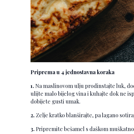
Priprema u 4 jednostavna koraka
1.
Na maslinovom ulju prodinstajte luk, doda
ulijte malo bijelog vina i kuhajte dok ne is
dobijete gusti umak.
2.
Zelje kratko blanširajte, pa lagano sotir
3.
Pripremite bešamel s daškom muškatnog