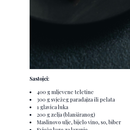
Sastojci:
400 g mljevene teletine
300 g svježeg paradajza ili pelata
1 glavica luka
200 g zelja (blanširanog)
Maslinovo ulje, bijelo vino, so, biber
Svježe kore za lazanje