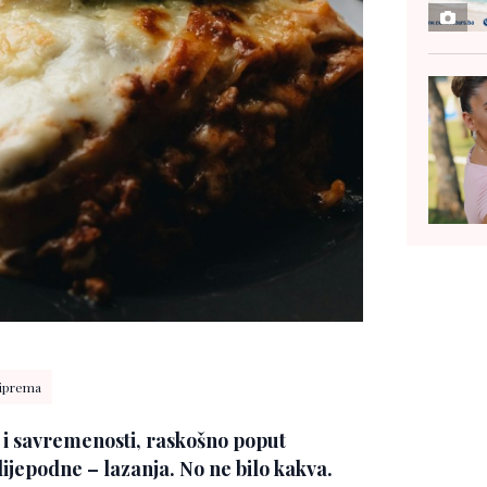
riprema
je i savremenosti, raskošno poput
ijepodne – lazanja. No ne bilo kakva.