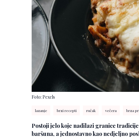
Foto: Pexels
lazanje
brzi recepti
ručak
večera
brza p
Postoji jelo koje nadilazi granice tradici
baršuna, a jednostavno kao nedjeljno posl