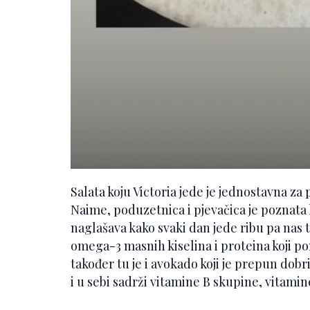
Salata koju Victoria jede je jednostavna z
Naime, poduzetnica i pjevačica je poznata ka
naglašava kako svaki dan jede ribu pa nas 
omega-3 masnih kiselina i proteina koji po
također tu je i avokado koji je prepun dob
i u sebi sadrži vitamine B skupine, vitamine