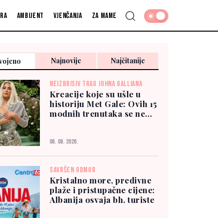
fra
Ambijent
Vjenčanja
Za mame
Najnovije
Najčitanije
vojeno
NEIZBRISIV TRAG JOHNA GALLIANA
Kreacije koje su ušle u
historiju Met Gale: Ovih 15
modnih trenutaka se ne
zaboravlja
06. 08. 2026.
SAVRŠEN ODMOR
Kristalno more, predivne
plaže i pristupačne cijene:
Albanija osvaja bh. turiste