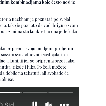
dnim kombinacijama koje često nosi iz
toria Beckham je poznata i po svojoj
žena. Iako je poznato da vodi brigu o svom
vi nas zanima što konkretno ona jede kako
.
ako priprema svoju omiljenu proljetnu
5 sasvim svakodnevnih sastojaka i za
c u kuhinji jer se priprema brzo i lako.
nutka, rikole i luka. Po želji možete
a dobije na teksturi, ali avokado će
e okuse.