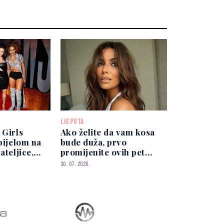
LJEPOTA
 Girls
Ako želite da vam kosa
 bijelom na
bude duža, prvo
ateljice,
promijenite ovih pet
rešutjela
navika
30. 07. 2026.