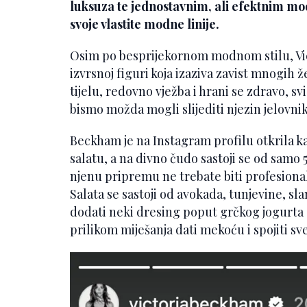
luksuza te jednostavnim, ali efektnim mo
svoje vlastite modne linije.
Osim po besprijekornom modnom stilu, Vic
izvrsnoj figuri koja izaziva zavist mnogih 
tijelu, redovno vježba i hrani se zdravo, s
bismo možda mogli slijediti njezin jelovnik
Beckham je na Instagram profilu otkrila k
salatu, a na divno čudo sastoji se od samo 
njenu pripremu ne trebate biti profesionala
Salata se sastoji od avokada, tunjevine, sla
dodati neki dresing poput grčkog jogurta d
prilikom miješanja dati mekoću i spojiti sv