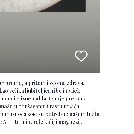
a pripremu, a pritom i veoma zdrava.
o velika ljubiteljica ribe i uvijek
tuna nije iznenadila. Ona je prepuna
mažu u održavanju i rastu mišića,
rih masnoća koje su potrebne našem tijelu
 A i E te minerale kalij i magnezij.