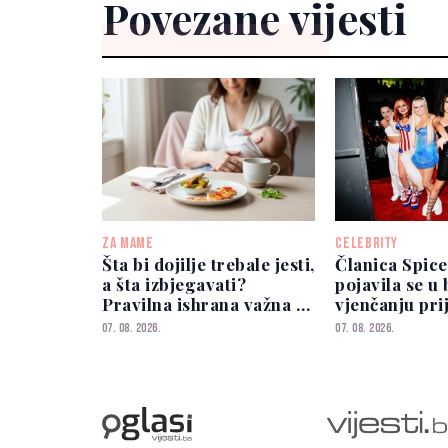
Povezane vijesti
ZA MAME
CELEBRITY
Šta bi dojilje trebale jesti,
Članica Spice
a šta izbjegavati?
pojavila se u
Pravilna ishrana važna je
vjenčanju prij
i za majku i za bebu
ona joj nije p
07. 08. 2026.
07. 08. 2026.